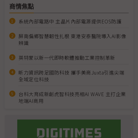
商情焦點
系統內部電路中 主晶片內部電源提供EOS防護
屏南偏鄉智慧韌性扎根 東港安泰醫院導入AI影像
辨識
英特蒙以新一代即時軟體推動工業控制革新
昕力資訊跨足國防科技 攜手美商Juxta引進尖端
全域定位科技
台科大育成新創虎智科技亮相AI WAVE 主打企業
地端AI商用