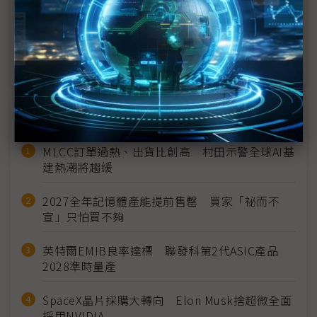
Taiwan不只秀顯示器實力
Nanomade量子穿隧感測技術亮相Touch Taiwan
NB、穿戴裝置都可應用
近７天熱門報導
MLCC訂單過熱、出貨比創高 村田示警全球AI基
建熱潮將趨緩
2027全年記憶體產能提前售罄 買家「祕而不
宣」只怕買不夠
英特爾EMIB良率達標 聯發科第2代ASIC產品
2028準時量產
SpaceX晶片採購大轉向 Elon Musk捨超微全面
採用NVIDIA