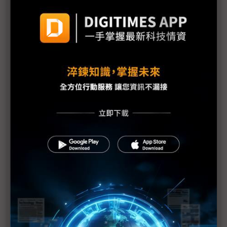
的顯示器展
友達攻CPO與低軌衛星、群創搶FOPLP 柯富仁喚
「別再叫我面板大廠」
錼創Micro LED AR智慧眼鏡成功搭上工控、無人機
新款晶片2026接單生產
「在台灣做材料不切入半導體很可惜」 明基材力跨
先進製程及封裝布局
面板上半年訂單超預期 下半年能見度有隱憂
幫解決鈣鈦礦量產瓶頸 創為攜友來新能源切入「自
供電」應用
群創CarUX展購併Pioneer綜效 首發智慧座艙模擬系
統強化「影音一體」
先進封裝、光通訊商機少不了玻璃 康寧Touch