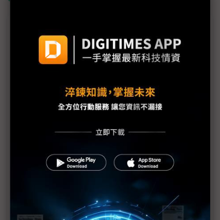
議題精選－台積電1Q26法說AI動能強勁
台積電揭露最新藍圖！ 先進製程與封裝戰略全面修
正
（台積1Q26法說）傳產能吃緊挑客戶 魏哲家闢謠：
不會刻意選擇或偏袒
（台積1Q26法說）三星LPU代工訂單不保？ 魏哲家
首度表示「與客戶合作開發中」
（台積1Q26法說）Terafab找上英特爾來勢洶洶 魏
哲家：晶圓代工不存在捷徑
（台積1Q26法說）3奈米南科擴產、AZ二廠2H27量
產 成熟製程高價值導向