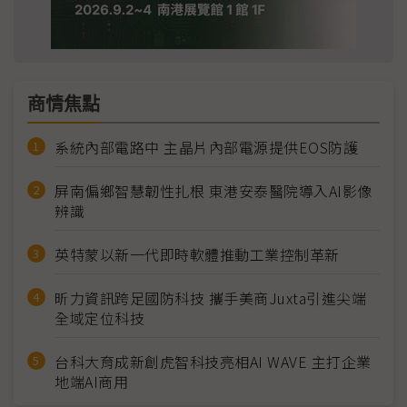
商情焦點
系統內部電路中 主晶片內部電源提供EOS防護
屏南偏鄉智慧韌性扎根 東港安泰醫院導入AI影像
辨識
英特蒙以新一代即時軟體推動工業控制革新
昕力資訊跨足國防科技 攜手美商Juxta引進尖端
全域定位科技
台科大育成新創虎智科技亮相AI WAVE 主打企業
地端AI商用