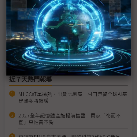
（台積1Q26法說）台積電上修2026全年美元營收
魏哲家：有望成長逾30%
（台積1Q26法說）2Q26營收高標季增逾15% N3製
程毛利率下半年高於平均
（台積1Q26法說）1Q獲利再飆高 AI需求強勁毛利
率超標衝上66%
近７天熱門報導
MLCC訂單過熱、出貨比創高 村田示警全球AI基
建熱潮將趨緩
2027全年記憶體產能提前售罄 買家「祕而不
宣」只怕買不夠
英特爾EMIB良率達標 聯發科第2代ASIC產品