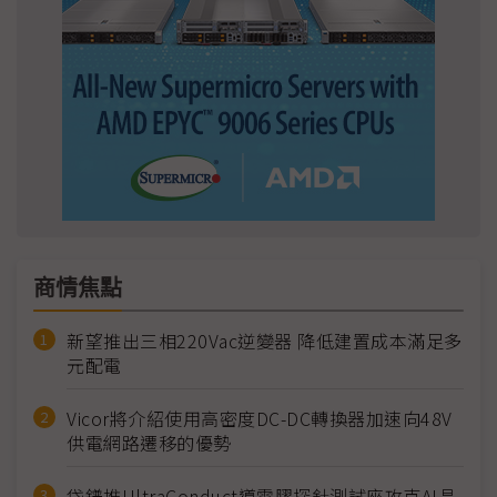
商情焦點
新望推出三相220Vac逆變器 降低建置成本滿足多
元配電
Vicor將介紹使用高密度DC-DC轉換器加速向48V
供電網路遷移的優勢
岱鐠推UltraConduct導電膠探針測試座攻克AI晶