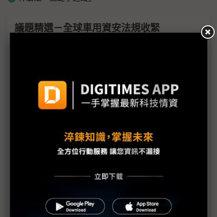
議題精選－全球車用資安法規收緊
（獨家）動力系統與服務模式優先定調 PQC與
Zonal平台成車用資安核心布局
評析：便利是誘餌、數據是籌碼？ 高德地圖「零時
差」背後的隱私代價
（獨家）車用資安決戰倒數 2029年成供應鏈重組關
鍵分水嶺
福斯攻略中國市場 搭載AI代理人強化智慧化競爭力
歐洲人形機器人卡關「兩大瓶頸」 汽車硬體成破局
關鍵
汽車變身資料中心車用資安地位上升 網路安全成最