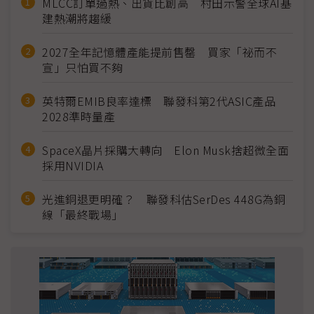
MLCC訂單過熱、出貨比創高 村田示警全球AI基
建熱潮將趨緩
2027全年記憶體產能提前售罄 買家「祕而不
宣」只怕買不夠
英特爾EMIB良率達標 聯發科第2代ASIC產品
2028準時量產
SpaceX晶片採購大轉向 Elon Musk捨超微全面
採用NVIDIA
光進銅退更明確？ 聯發科估SerDes 448G為銅
線「最終戰場」