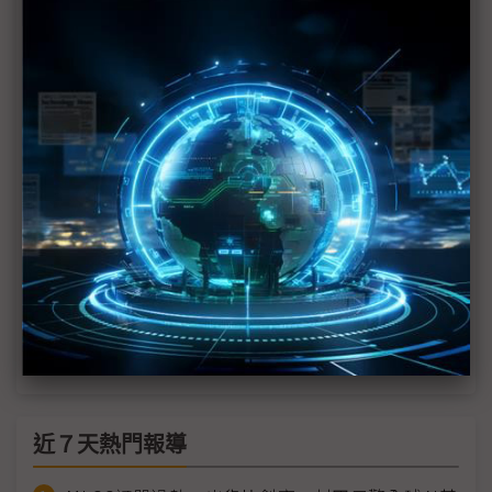
終生死裁判
全球車用資安法規收緊 中國車廠出海面臨合規壓力
Google深化歐洲車廠合作 由IVI延伸整車開發、強
化軟體主導權
裕隆下放數位主導權 AI文化滲透實現韌性升級
中華車剖析商用車轉型四大關鍵 聯手勤威打造智慧
交通國家隊
從座艙運算到充電基設 金仁寶整合集團資源搶進智
慧移動市場
近７天熱門報導