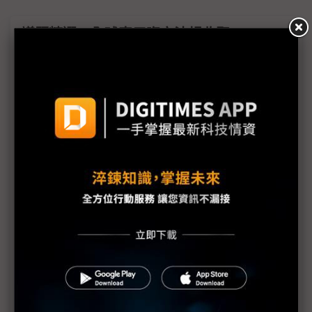
議題精選－全球車用資安法規收緊
（獨家）動力系統與服務模式優先定調 PQC與
Zonal平台成車用資安核心布局
評析：便利是誘餌、數據是籌碼？ 高德地圖「零時
差」背後的隱私代價
（獨家）車用資安決戰倒數 2029年成供應鏈重組關
鍵分水嶺
福斯攻略中國市場 搭載AI代理人強化智慧化競爭力
歐洲人形機器人卡關「兩大瓶頸」 汽車硬體成破局
關鍵
汽車變身資料中心車用資安地位上升 網路安全成最
終生死裁判