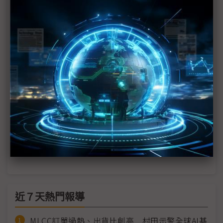
全球車用資安法規收緊 中國車廠出海面臨合規壓力
Google深化歐洲車廠合作 由IVI延伸整車開發、強
化軟體主導權
裕隆下放數位主導權 AI文化滲透實現韌性升級
中華車剖析商用車轉型四大關鍵 聯手勤威打造智慧
交通國家隊
從座艙運算到充電基設 金仁寶整合集團資源搶進智
慧移動市場
近７天熱門報導
MLCC訂單過熱、出貨比創高 村田示警全球AI基