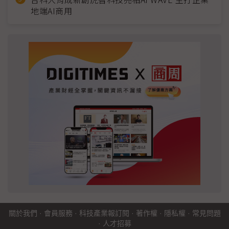
地端AI商用
關於我們
·
會員服務
·
科技產業報訂閱
·
著作權
·
隱私權
·
常見問題
·
人才招募