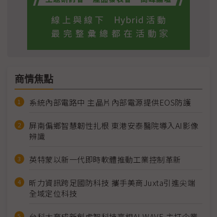
商情焦點
系統內部電路中 主晶片內部電源提供EOS防護
屏南偏鄉智慧韌性扎根 東港安泰醫院導入AI影像
辨識
英特蒙以新一代即時軟體推動工業控制革新
昕力資訊跨足國防科技 攜手美商Juxta引進尖端
全域定位科技
台科大育成新創虎智科技亮相AI WAVE 主打企業