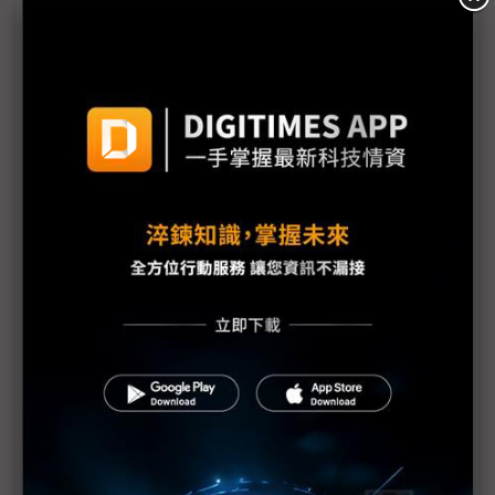
（獨家）動力系統與服務模式優先定調 PQC與
Zonal平台成車用資安核心布局
評析：便利是誘餌、數據是籌碼？ 高德地圖「零時
差」背後的隱私代價
（獨家）車用資安決戰倒數 2029年成供應鏈重組關
鍵分水嶺
福斯攻略中國市場 搭載AI代理人強化智慧化競爭力
歐洲人形機器人卡關「兩大瓶頸」 汽車硬體成破局
關鍵
汽車變身資料中心車用資安地位上升 網路安全成最
終生死裁判
全球車用資安法規收緊 中國車廠出海面臨合規壓力