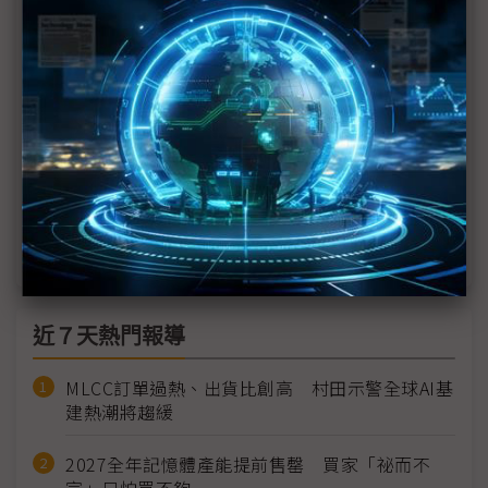
Google深化歐洲車廠合作 由IVI延伸整車開發、強
化軟體主導權
裕隆下放數位主導權 AI文化滲透實現韌性升級
中華車剖析商用車轉型四大關鍵 聯手勤威打造智慧
交通國家隊
從座艙運算到充電基設 金仁寶整合集團資源搶進智
慧移動市場
近７天熱門報導
MLCC訂單過熱、出貨比創高 村田示警全球AI基
建熱潮將趨緩
2027全年記憶體產能提前售罄 買家「祕而不