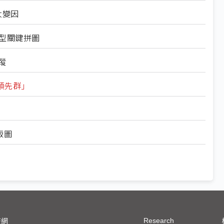
大變因
轉型關鍵拼圖
蹤
一領先群」
版圖
Research
技網