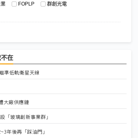
產業
FOPLP
群創光電
處不在
、瞄準低軌衛星天線
體大廠供應鏈
料設「玻璃創新事業群」
~3年後再「踩油門」