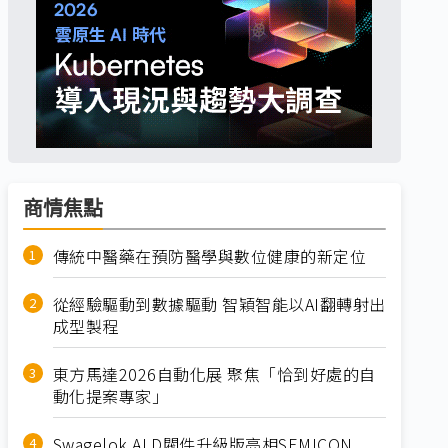
商情焦點
傳統中醫藥在預防醫學與數位健康的新定位
從經驗驅動到數據驅動 智穎智能以AI翻轉射出
成型製程
東方馬達2026自動化展 聚焦「恰到好處的自
動化提案專家」
Swagelok ALD閥件升級版亮相SEMICON