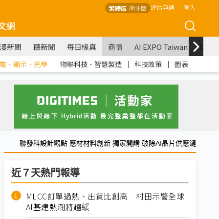
評估申請
登入
繁體版
简体版
文網
漫新聞
聽新聞
每日椽真
商情
AI EXPO Taiwan
COM
電．顯示．光學
｜
物聯科技．智慧製造
｜
科技政策
｜
圖表
聯發科設計觀點 應材材料創新 獨家開講 破除AI晶片供應鏈
近７天熱門報導
MLCC訂單過熱、出貨比創高 村田示警全球
AI基建熱潮將趨緩