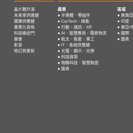
晶片戰升溫
產業
區域
未來車供應鏈
●
半導體．零組件
●
東南
蘋果供應鏈
●
CarTech．綠能
●
印度
產業九宮格
●
行動．通訊．XR
●
東亞/
科技椽送門
●
AI．智慧應用．電商物流
●
國際
展會
●
航太．衛星．軍工
●
圖表
影音
●
IT．系統供應鏈
修訂與更新
●
光電．顯示．光學
●
科技政策
●
物聯科技．智慧製造
●
圖表