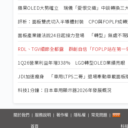
蘋果OLED大勢確立 瑞儀「愛恨交織」中談轉換三
評析：面板雙虎切入半導體封裝 CPO與FOPLP成
面板產業鏈法說24日起接力登場 「轉型」無處不現
RDL、TGV細節全都露 群創自信「FOPLP站在第
1Q26營業利益年增338% LGD轉型OLED業績亮眼
JDI加速瘦身 「車用LTPS二哥」退場牽動車載面板
科技1分鐘：日本車用顯示器2026年發展概況
關於我們
服務說明
著作權
隱私權
常見問題
|
|
|
|
|
首頁
科