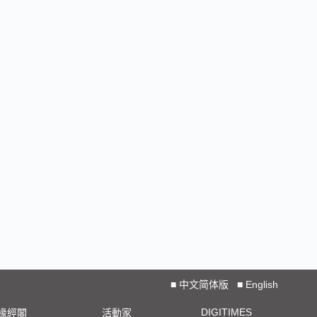
■
中文简体版
■
English
DIGITIMES
椽經閣
活動家