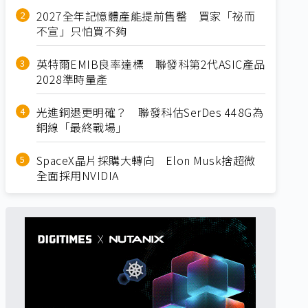
2027全年記憶體產能提前售罄 買家「祕而
不宣」只怕買不夠
英特爾EMIB良率達標 聯發科第2代ASIC產品
2028準時量產
光進銅退更明確？ 聯發科估SerDes 448G為
銅線「最終戰場」
SpaceX晶片採購大轉向 Elon Musk捨超微
全面採用NVIDIA