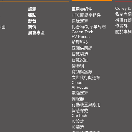
Colley &
議題
車用零組件
名家專欄
亞
觀點
HPC關鍵零組件
科技行腳
影音
邊緣運算
作者群
中國
商情
化合物/功率半導體
關於專欄
Green Tech
展會專區
EV Focus
新興科技
亞洲供應鏈
智慧製造
智慧家庭
物聯網
寬頻與無線
次世代行動通訊
Cloud
AI Focus
電腦運算
伺服器
行動裝置與應用
智慧穿戴
CarTech
IC設計
IC製造