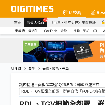
科技網
Res
257
首頁
漲價大追蹤
《百年，並不孤寂》產業導讀
半導體．零組件
｜
CarTech．綠能
｜
行動．通訊．XR
｜
科技網
產業
光電．顯示．光學
議題精選－面板產業鏈1Q26法說：轉型無處不在
RDL、TGV細節全都露 群