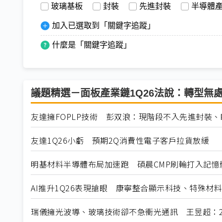
玻璃基板
封裝
先進封裝
半導體
加入已選取到「關鍵字追蹤」
什麼是「關鍵字追蹤」
議題精選－面板產業鏈1Q26法說：轉型無
友達擁FOPLP技術 彭双浪：現階段不入先進封裝
友達1Q26小虧 預期2Q消費性電子客戶拉貨放緩
明基材料半導體布局加速跑 碩晨CMP刷輪打入記憶
AI推升1Q26表現搶眼 康寧整合顯示科技、特殊材
瑞儀擁光波導、玻璃技術卻不急衝光通訊 王昱超：2