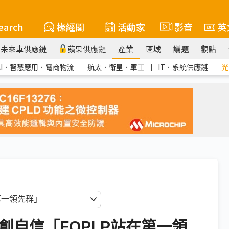
earch
椽經閣
活動家
影音
英
未來車供應鏈
蘋果供應鏈
產業
區域
議題
觀點
AI．智慧應用．電商物流
｜
航太．衛星．軍工
｜
IT．系統供應鏈
｜
光
創自信「FOPLP站在第一領