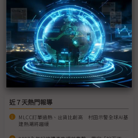
Google深化歐洲車廠合作 由IVI延伸整車開發、強
化軟體主導權
裕隆下放數位主導權 AI文化滲透實現韌性升級
中華車剖析商用車轉型四大關鍵 聯手勤威打造智慧
交通國家隊
從座艙運算到充電基設 金仁寶整合集團資源搶進智
慧移動市場
近７天熱門報導
MLCC訂單過熱、出貨比創高 村田示警全球AI基
建熱潮將趨緩