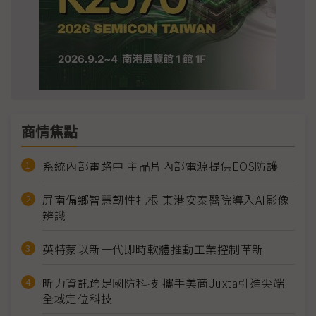
商情焦點
系統內部電路中 主晶片內部電源提供EOS防護
屏南偏鄉智慧韌性扎根 東港安泰醫院導入AI影像
辨識
英特蒙以新一代即時軟體推動工業控制革新
昕力資訊跨足國防科技 攜手美商Juxta引進尖端
全域定位科技