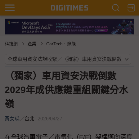
科技網
產業
CarTech．綠能
（獨家）車用資安決戰倒數
2029年成供應鏈重組關鍵分水
嶺
黃女瑛
／
台北
2026/04/27
在全球汽車電子／電氣化（E/E）架構邁向深度