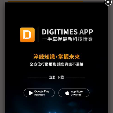
（獨家）動力系統與服務模式優先定調 PQC與
Zonal平台成車用資安核心布局
評析：便利是誘餌、數據是籌碼？ 高德地圖「零時
差」背後的隱私代價
（獨家）車用資安決戰倒數 2029年成供應鏈重組關
鍵分水嶺
福斯攻略中國市場 搭載AI代理人強化智慧化競爭力
歐洲人形機器人卡關「兩大瓶頸」 汽車硬體成破局
關鍵
汽車變身資料中心車用資安地位上升 網路安全成最
終生死裁判
全球車用資安法規收緊 中國車廠出海面臨合規壓力