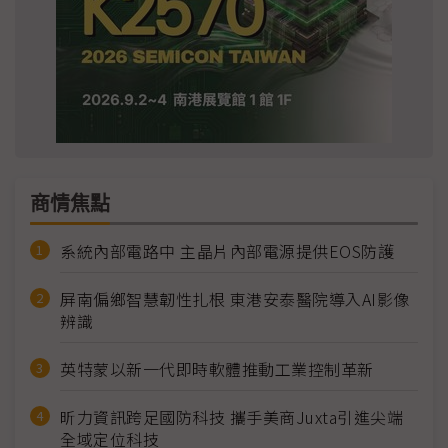
商情焦點
系統內部電路中 主晶片內部電源提供EOS防護
屏南偏鄉智慧韌性扎根 東港安泰醫院導入AI影像
辨識
英特蒙以新一代即時軟體推動工業控制革新
昕力資訊跨足國防科技 攜手美商Juxta引進尖端
全域定位科技