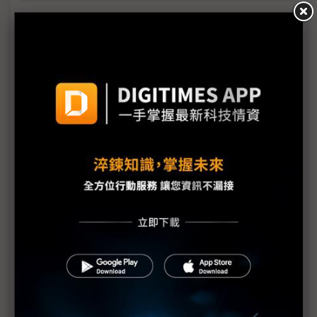
台美關稅與能源價格成兩大關鍵 尚騰看好2H26車市
有望優於1H
朋程擴產搶攻高效車用元件市場 AI伺服器與HVDC
模組拚2027放量
規避關稅大打平價與豪奢雙戰線 中系電動車4月歐
洲市佔首破15%
裕融嚴陳莉蓮：汽車、出行與用車事業的協同發展
AI應用與綠能發展推動創新
回應232關稅優惠上路 東陽：對台灣汽車零件產業
具正面意義
新纖：地緣風險是危機也是轉機 三大布局推進成長
台美投資MOU關稅優惠先落地 汽車零組件15%、航
空零件迎近乎免稅