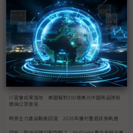
中資背景也能過關 Volvo獲白宮豁免可繼續在美賣
車
裕隆國產、外銷同步並進 嚴陳莉蓮：AI賦能強化核
心競爭力與轉型
茂林加速東南亞布局 越南新廠2Q量產、泰國建廠規
畫隨後上
川普關稅再退款206億美元 CBP同步修正兩週前烏
龍數字
川習會成果落地 美國擬對300億美元中國商品降稅
徵詢公眾意見
明泰主力產品動能回溫 2026年獲利重返成長軌道
評析：歐洲品牌只剩空殼？ Stellantis重金布局北美