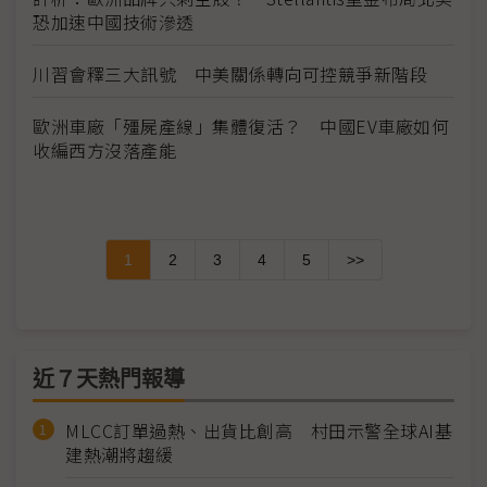
恐加速中國技術滲透
川習會釋三大訊號 中美關係轉向可控競爭新階段
歐洲車廠「殭屍產線」集體復活？ 中國EV車廠如何
收編西方沒落產能
1
2
3
4
5
>>
近７天熱門報導
MLCC訂單過熱、出貨比創高 村田示警全球AI基
建熱潮將趨緩