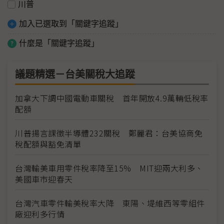
川普
加入已選取到「關鍵字追蹤」
什麼是「關鍵字追蹤」
議題精選－台美關稅大追蹤
加拿大下調中國電動車關稅 首年開放4.9萬輛低稅率
配額
川普揚言課徵半導體232關稅 鄭麗君：台美協商免
稅配額與豁免清單
台灣輸美車用零件稅率降至15% MIT迎兩大利多、
美國車市迎春天
台灣汽車零件輸美稅率大降 東陽、堤維西等零組件
廠迎利多行情