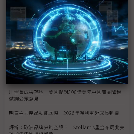
中資背景也能過關 Volvo獲白宮豁免可繼續在美賣
車
裕隆國產、外銷同步並進 嚴陳莉蓮：AI賦能強化核
心競爭力與轉型
茂林加速東南亞布局 越南新廠2Q量產、泰國建廠規
畫隨後上
川普關稅再退款206億美元 CBP同步修正兩週前烏
龍數字
川習會成果落地 美國擬對300億美元中國商品降稅
徵詢公眾意見
明泰主力產品動能回溫 2026年獲利重返成長軌道
評析：歐洲品牌只剩空殼？ Stellantis重金布局北美
恐加速中國技術滲透