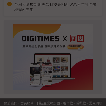
台科大育成新創虎智科技亮相AI WAVE 主打企業
地端AI商用
關於我們
·
會員服務
·
科技產業報訂閱
·
著作權
·
隱私權
·
常見問題