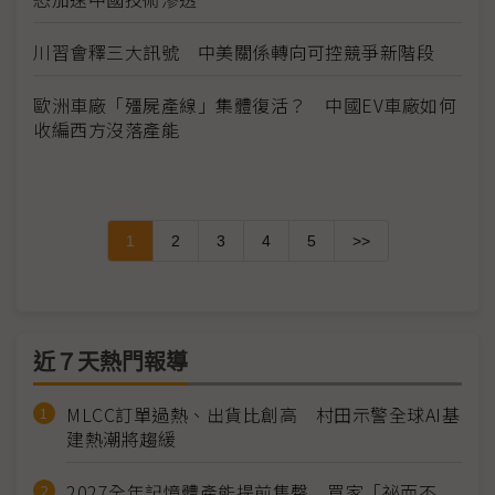
川習會釋三大訊號 中美關係轉向可控競爭新階段
歐洲車廠「殭屍產線」集體復活？ 中國EV車廠如何
收編西方沒落產能
1
2
3
4
5
>>
近７天熱門報導
MLCC訂單過熱、出貨比創高 村田示警全球AI基
建熱潮將趨緩
2027全年記憶體產能提前售罄 買家「祕而不