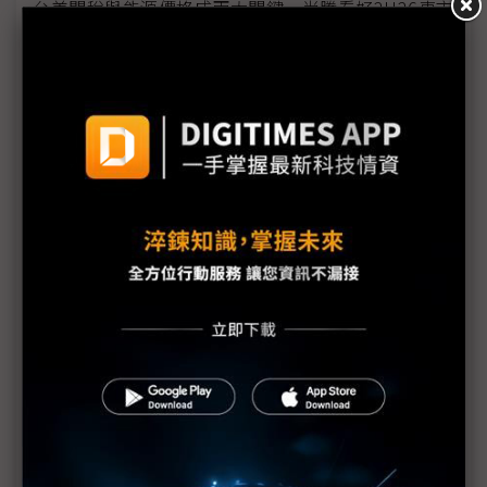
台美關稅與能源價格成兩大關鍵 尚騰看好2H26車市
有望優於1H
朋程擴產搶攻高效車用元件市場 AI伺服器與HVDC
模組拚2027放量
規避關稅大打平價與豪奢雙戰線 中系電動車4月歐
洲市佔首破15%
裕融嚴陳莉蓮：汽車、出行與用車事業的協同發展
AI應用與綠能發展推動創新
回應232關稅優惠上路 東陽：對台灣汽車零件產業
具正面意義
新纖：地緣風險是危機也是轉機 三大布局推進成長
台美投資MOU關稅優惠先落地 汽車零組件15%、航
空零件迎近乎免稅