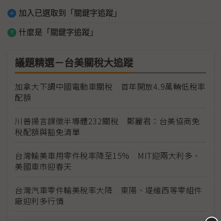
加入已選取到「關鍵字追蹤」
什麼是「關鍵字追蹤」
議題精選－台美關稅大追蹤
加拿大下調中國電動車關稅 首年開放4.9萬輛低稅率
配額
川普揚言課徵半導體232關稅 鄭麗君：台美協商免
稅配額與豁免清單
台灣輸美車用零件稅率降至15% MIT迎兩大利多、
美國車市迎春天
台灣汽車零件輸美稅率大降 東陽、堤維西等零組件
廠迎利多行情