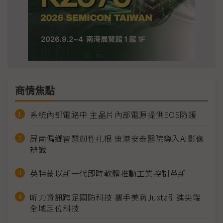
商情焦點
系統內部電路中 主晶片內部電源提供EOS防護
屏南偏鄉智慧韌性扎根 東港安泰醫院導入AI影像
辨識
英特蒙以新一代即時軟體推動工業控制革新
昕力資訊跨足國防科技 攜手美商Juxta引進尖端
全域定位科技