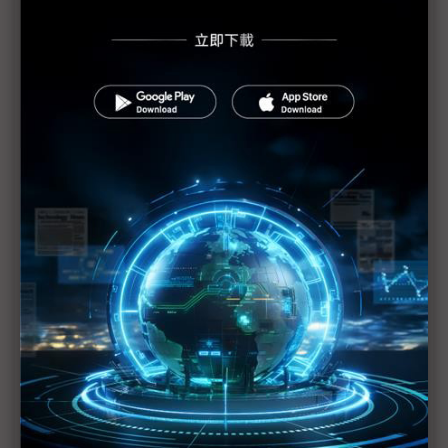
CYBERSEC 2026台灣資安⼤會開展 以AI對抗AI重塑
企業數位韌性未來
（獨家）動力系統與服務模式優先定調 PQC與
Zonal平台成車用資安核心布局
（獨家）中系車廠E/EA架構領先布局PQC 然地緣政
治恐成次世代資安攔路虎
電信三雄齊聚CYBERSEC 2026 押注AI資安搶市
趨勢科技TrendAI示警AI雙面刃 驅動產業革新同時潛
藏資安風險
AI全面滲透應用程式架構 Fortinet：影子API成企業
資安死角
合勤集團參展CYBERSEC 2026 AI、量子與檢測三軸
成形