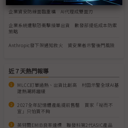
企業資安防線面臨重構 AI代理成雙面刃
企業系統遭駭恐衝擊接單出貨 數發部提低成本防禦
策略
Anthropic發下架通知救火 資安業者示警後門風險
近７天熱門報導
MLCC訂單過熱、出貨比創高 村田示警全球AI基
建熱潮將趨緩
2027全年記憶體產能提前售罄 買家「祕而不
宣」只怕買不夠
英特爾EMIB良率達標 聯發科第2代ASIC產品