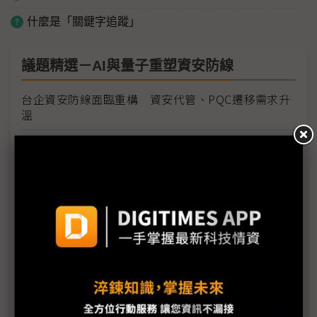
什麼是「關鍵字追蹤」
議題精選－AI與量子重塑資安防線
台企資安防線面臨重構 資安代管、PQC遷移需求升
溫
AI放大企業資安風險乘數 企業主反減少資安人力
O-RAN開放架構、6G衛星連網藏隱憂 專家示警資安
風險升高
酷澎台灣資安長首談個資外洩 在台啟動公開漏洞回
報機制
歐盟CRA通報義務9月啟動 資安驗證成台廠歐洲出口
門票