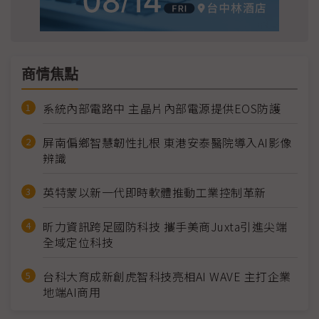
商情焦點
系統內部電路中 主晶片內部電源提供EOS防護
屏南偏鄉智慧韌性扎根 東港安泰醫院導入AI影像
辨識
英特蒙以新一代即時軟體推動工業控制革新
昕力資訊跨足國防科技 攜手美商Juxta引進尖端
全域定位科技
台科大育成新創虎智科技亮相AI WAVE 主打企業
地端AI商用