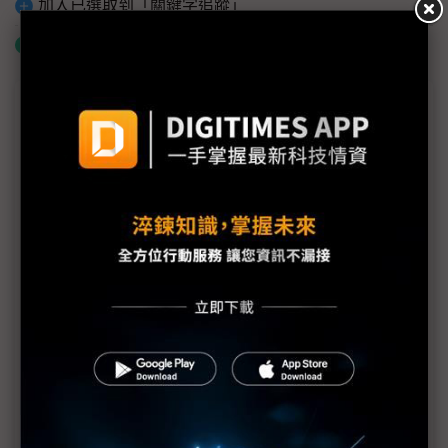
加入已選取到「關鍵字追蹤」
什麼是「關鍵字追蹤」
議題精選－SEMICON SEA 2026揭幕
中系半導體供應鏈「螞蟻搬家」 逐漸擴大東南亞影
響力
新加坡半導體轉型縮影 MPics與Jade Micron的跨境
製造布局
中廠深耕東南亞封測聚落 長川鎖定高功率需求、耐
科2H26迎新成長契機
SEMI執行長Ajit Manocha揭示東南亞半導體突圍關
鍵：這不是你死我活的比賽
AI浪潮顛覆半導體測試 AEM執行長：測試端面臨