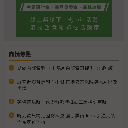
商情焦點
系統內部電路中 主晶片內部電源提供EOS防護
屏南偏鄉智慧韌性扎根 東港安泰醫院導入AI影像
辨識
英特蒙以新一代即時軟體推動工業控制革新
昕力資訊跨足國防科技 攜手美商Juxta引進尖端
全域定位科技