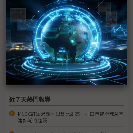
「物理與成本」雙重挑戰
科技1分鐘：穎崴SEMICON SEA 2026布局策略
SEMICON SEA 2026揭幕 東南亞鏈入全球價值鏈核
心、全球半導體產業跨入「多兆」時代
崇越搶攻星馬半導體商機 攜手倍利科等供應商參展
SEMICON SEA 2026
SEMICON SEA 2026 將登場 揭開大馬半導體新頁
近７天熱門報導
MLCC訂單過熱、出貨比創高 村田示警全球AI基
建熱潮將趨緩