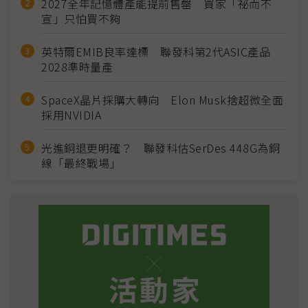
2027全年記憶體產能提前售罄 買家「祕而不
宣」只怕買不夠
英特爾EMIB良率達標 聯發科第2代ASIC產品
2028準時量產
SpaceX晶片採購大轉向 Elon Musk捨超微全面
採用NVIDIA
光進銅退更明確？ 聯發科估SerDes 448G為銅
線「最終戰場」