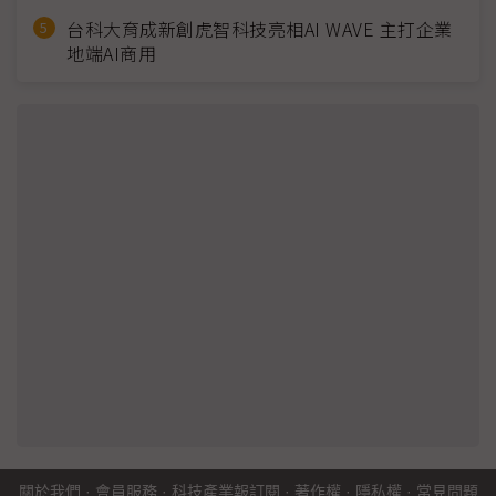
台科大育成新創虎智科技亮相AI WAVE 主打企業
地端AI商用
關於我們
·
會員服務
·
科技產業報訂閱
·
著作權
·
隱私權
·
常見問題