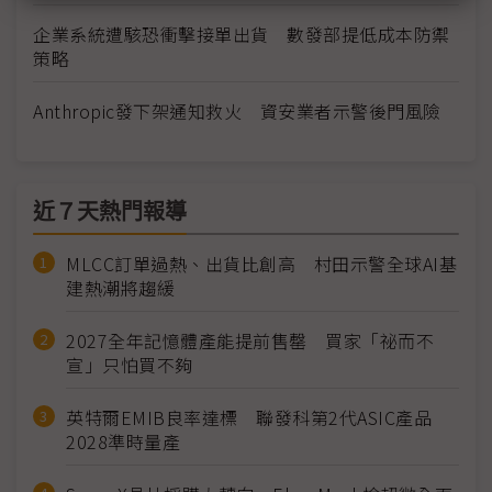
企業系統遭駭恐衝擊接單出貨 數發部提低成本防禦
策略
Anthropic發下架通知救火 資安業者示警後門風險
近７天熱門報導
MLCC訂單過熱、出貨比創高 村田示警全球AI基
建熱潮將趨緩
2027全年記憶體產能提前售罄 買家「祕而不
宣」只怕買不夠
英特爾EMIB良率達標 聯發科第2代ASIC產品
2028準時量產