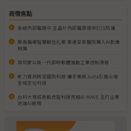
商情焦點
系統內部電路中 主晶片內部電源提供EOS防護
屏南偏鄉智慧韌性扎根 東港安泰醫院導入AI影像
辨識
英特蒙以新一代即時軟體推動工業控制革新
昕力資訊跨足國防科技 攜手美商Juxta引進尖端
全域定位科技
台科大育成新創虎智科技亮相AI WAVE 主打企業
地端AI商用