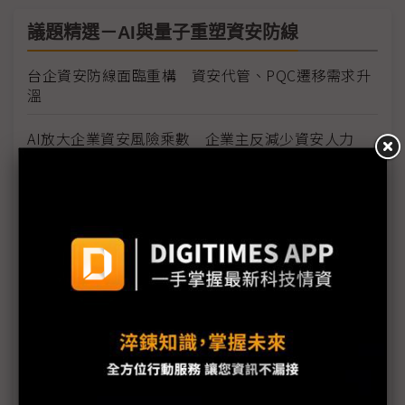
議題精選－AI與量子重塑資安防線
台企資安防線面臨重構 資安代管、PQC遷移需求升
溫
AI放大企業資安風險乘數 企業主反減少資安人力
O-RAN開放架構、6G衛星連網藏隱憂 專家示警資安
風險升高
酷澎台灣資安長首談個資外洩 在台啟動公開漏洞回
報機制
歐盟CRA通報義務9月啟動 資安驗證成台廠歐洲出口
門票
CYBERSEC 2026台灣資安⼤會開展 以AI對抗AI重塑
企業數位韌性未來