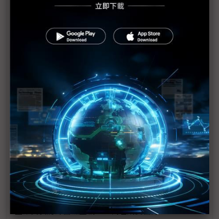
（獨家）動力系統與服務模式優先定調 PQC與
Zonal平台成車用資安核心布局
（獨家）中系車廠E/EA架構領先布局PQC 然地緣政
治恐成次世代資安攔路虎
電信三雄齊聚CYBERSEC 2026 押注AI資安搶市
趨勢科技TrendAI示警AI雙面刃 驅動產業革新同時潛
藏資安風險
AI全面滲透應用程式架構 Fortinet：影子API成企業
資安死角
合勤集團參展CYBERSEC 2026 AI、量子與檢測三軸
成形
企業資安防線面臨重構 AI代理成雙面刃