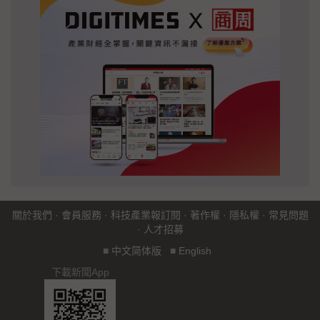
關於我們
·
會員服務
·
科技產業報訂閱
·
著作權
·
隱私權
·
常見問題
·
人才招募
■
中文简体版
■
English
下載新聞App