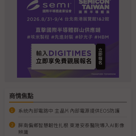
商情焦點
系統內部電路中 主晶片內部電源提供EOS防護
屏南偏鄉智慧韌性扎根 東港安泰醫院導入AI影像
辨識