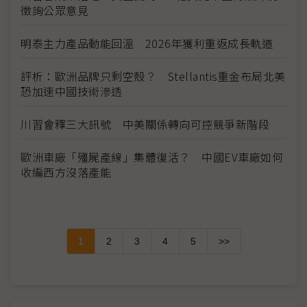
徵詢公眾意見
明泰主力產品動能回溫 2026年獲利重返成長軌道
評析：歐洲品牌只剩空殼？ Stellantis重金布局北美
恐加速中國技術滲透
川習會釋三大訊號 中美關係轉向可控競爭新階段
歐洲車廠「殭屍產線」集體復活？ 中國EV車廠如何
收編西方沒落產能
1
2
3
4
5
>>