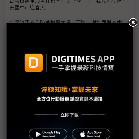
台灣輸美車用零件稅率降至15% MIT迎兩大利多、
美國車市迎春天
台灣汽車零件輸美稅率大降 東陽、堤維西等零組件
廠迎利多行情
台美關稅與能源價格成兩大關鍵 尚騰看好2H26車市
有望優於1H
朋程擴產搶攻高效車用元件市場 AI伺服器與HVDC
模組拚2027放量
規避關稅大打平價與豪奢雙戰線 中系電動車4月歐
洲市佔首破15%
裕融嚴陳莉蓮：汽車、出行與用車事業的協同發展
AI應用與綠能發展推動創新
回應232關稅優惠上路 東陽：對台灣汽車零件產業
具正面意義