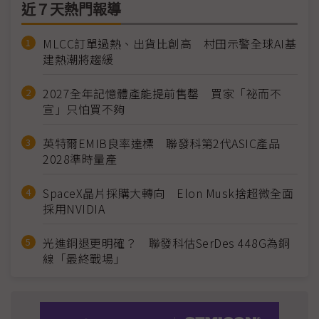
近７天熱門報導
MLCC訂單過熱、出貨比創高 村田示警全球AI基
建熱潮將趨緩
2027全年記憶體產能提前售罄 買家「祕而不
宣」只怕買不夠
英特爾EMIB良率達標 聯發科第2代ASIC產品
2028準時量產
SpaceX晶片採購大轉向 Elon Musk捨超微全面
採用NVIDIA
光進銅退更明確？ 聯發科估SerDes 448G為銅
線「最終戰場」