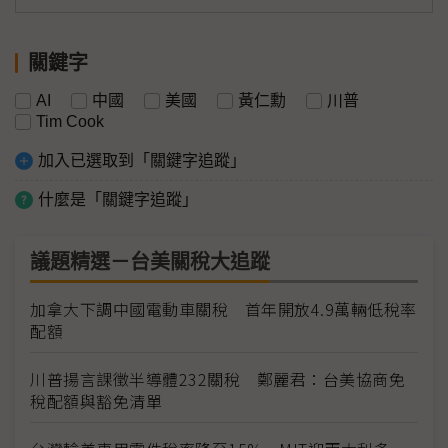
關鍵字
AI
中國
美國
黃仁勳
川普
Tim Cook
加入已選取到「關鍵字追蹤」
什麼是「關鍵字追蹤」
議題精選－台美關稅大追蹤
加拿大下調中國電動車關稅 首年開放4.9萬輛低稅率
配額
川普揚言課徵半導體232關稅 鄭麗君：台美協商免
稅配額與豁免清單