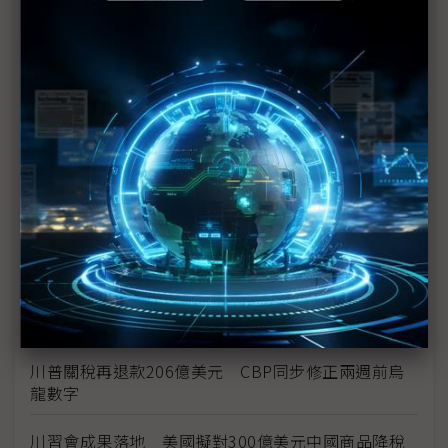
新纖：地緣風險是危機也是轉機 三大布局推進成長
台美投資MOU關稅優惠先落地 汽車零組件15%、航
空零件迎近乎免稅
中資背景也能過關 Volvo獲白宮豁免可繼續在美賣
車
裕隆國產、外銷同步並進 嚴陳莉蓮：AI賦能強化核
心競爭力與轉型
茂林加速東南亞布局 越南新廠2Q量產、泰國建廠規
畫隨後上
川普關稅再退款206億美元 CBP同步修正兩週前烏
龍數字
川習會成果落地 美國擬對300億美元中國商品降稅