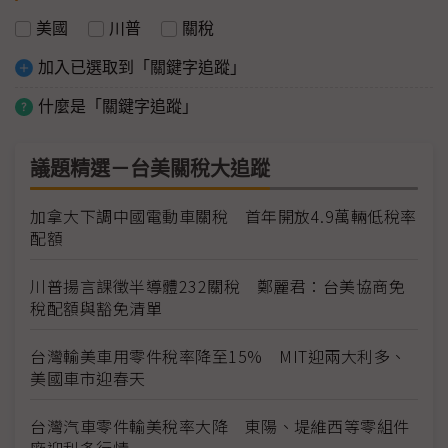
美國
川普
關稅
加入已選取到「關鍵字追蹤」
什麼是「關鍵字追蹤」
議題精選－台美關稅大追蹤
加拿大下調中國電動車關稅 首年開放4.9萬輛低稅率
配額
川普揚言課徵半導體232關稅 鄭麗君：台美協商免
稅配額與豁免清單
台灣輸美車用零件稅率降至15% MIT迎兩大利多、
美國車市迎春天
台灣汽車零件輸美稅率大降 東陽、堤維西等零組件
廠迎利多行情