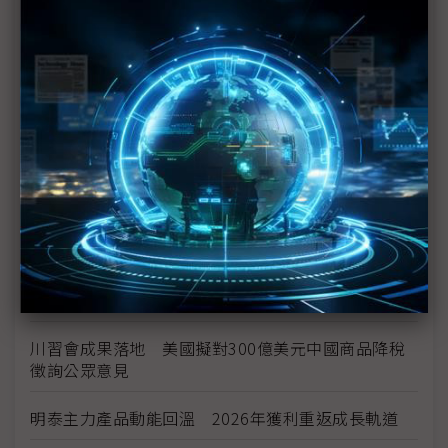
空零件迎近乎免稅
中資背景也能過關 Volvo獲白宮豁免可繼續在美賣
車
裕隆國產、外銷同步並進 嚴陳莉蓮：AI賦能強化核
心競爭力與轉型
茂林加速東南亞布局 越南新廠2Q量產、泰國建廠規
畫隨後上
川普關稅再退款206億美元 CBP同步修正兩週前烏
龍數字
川習會成果落地 美國擬對300億美元中國商品降稅
徵詢公眾意見
明泰主力產品動能回溫 2026年獲利重返成長軌道