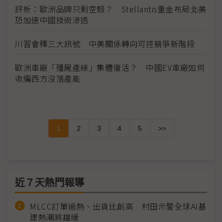
評析：歐洲品牌只剩空殼？ Stellantis重金布局北美
恐加速中國技術滲透
川習會釋三大訊號 中美關係轉向可控競爭新階段
歐洲車廠「殭屍產線」集體復活？ 中國EV車廠如何
收編西方沒落產能
1
2
3
4
5
>>
近７天熱門報導
MLCC訂單過熱、出貨比創高 村田示警全球AI基
建熱潮將趨緩