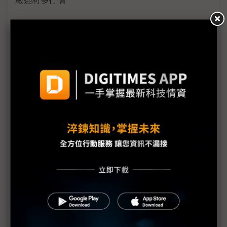
台美關稅與能源價格成兩大關鍵 尚騰看好2H26車市
有望優於1H
朋程擴產搶攻高效車用元件市場 AI伺服器與HVDC
模組拚2027放量
規避關稅大打平價與豪奢雙戰線 中系電動車4月歐
洲市佔首破15%
裕融嚴陳莉蓮：汽車、出行與用車事業的協同發展
AI應用與綠能發展推動創新
回應232關稅優惠上路 東陽：對台灣汽車零件產業
具正面意義
新纖：地緣風險是危機也是轉機 三大布局推進成長
台美投資MOU關稅優惠先落地 汽車零組件15%、航