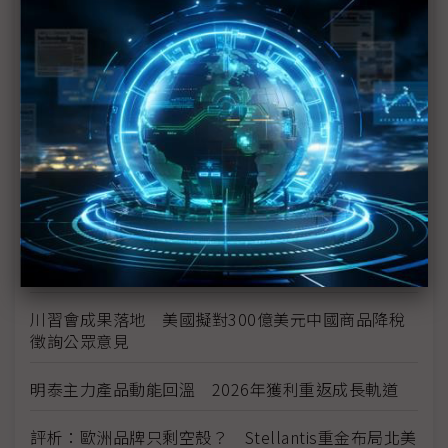
中資背景也能過關 Volvo獲白宮豁免可繼續在美賣
車
裕隆國產、外銷同步並進 嚴陳莉蓮：AI賦能強化核
心競爭力與轉型
茂林加速東南亞布局 越南新廠2Q量產、泰國建廠規
畫隨後上
川普關稅再退款206億美元 CBP同步修正兩週前烏
龍數字
川習會成果落地 美國擬對300億美元中國商品降稅
徵詢公眾意見
明泰主力產品動能回溫 2026年獲利重返成長軌道
評析：歐洲品牌只剩空殼？ Stellantis重金布局北美