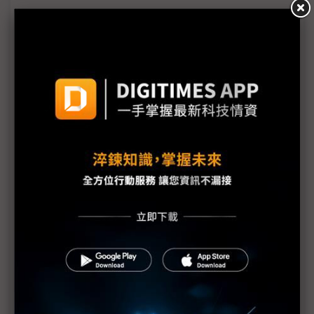
台美關稅與能源價格成兩大關鍵 尚騰看好2H26車市
有望優於1H
朋程擴產搶攻高效車用元件市場 AI伺服器與HVDC
模組拚2027放量
規避關稅大打平價與豪奢雙戰線 中系電動車4月歐
洲市佔首破15%
裕融嚴陳莉蓮：汽車、出行與用車事業的協同發展
AI應用與綠能發展推動創新
回應232關稅優惠上路 東陽：對台灣汽車零件產業
具正面意義
新纖：地緣風險是危機也是轉機 三大布局推進成長
台美投資MOU關稅優惠先落地 汽車零組件15%、航
空零件迎近乎免稅