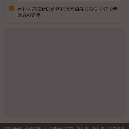
台科大育成新創虎智科技亮相AI WAVE 主打企業
地端AI商用
關於我們
·
會員服務
·
科技產業報訂閱
·
著作權
·
隱私權
·
常見問題