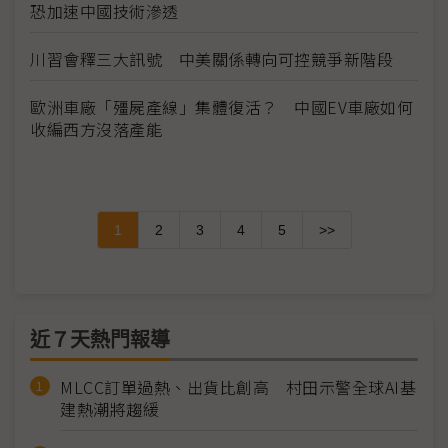
恐加速中國技術滲透
川習會釋三大訊號 中美關係轉向可控競爭新階段
歐洲車廠「殭屍產線」集體復活？ 中國EV車廠如何
收編西方沒落產能
1
2
3
4
5
>>
近７天熱門報導
MLCC訂單過熱、出貨比創高 村田示警全球AI基
建熱潮將趨緩