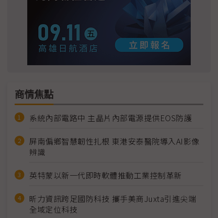
商情焦點
系統內部電路中 主晶片內部電源提供EOS防護
屏南偏鄉智慧韌性扎根 東港安泰醫院導入AI影像
辨識
英特蒙以新一代即時軟體推動工業控制革新
昕力資訊跨足國防科技 攜手美商Juxta引進尖端
全域定位科技