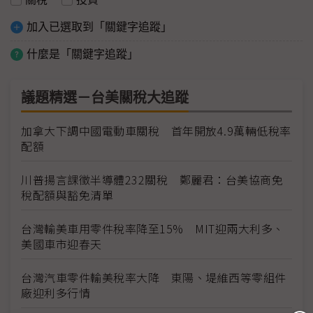
加入已選取到「關鍵字追蹤」
什麼是「關鍵字追蹤」
議題精選－台美關稅大追蹤
加拿大下調中國電動車關稅 首年開放4.9萬輛低稅率
配額
川普揚言課徵半導體232關稅 鄭麗君：台美協商免
稅配額與豁免清單
台灣輸美車用零件稅率降至15% MIT迎兩大利多、
美國車市迎春天
台灣汽車零件輸美稅率大降 東陽、堤維西等零組件
廠迎利多行情