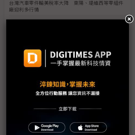
台灣汽車零件輸美稅率大降 東陽、堤維西等零組件
廠迎利多行情
台美關稅與能源價格成兩大關鍵 尚騰看好2H26車市
有望優於1H
朋程擴產搶攻高效車用元件市場 AI伺服器與HVDC
模組拚2027放量
規避關稅大打平價與豪奢雙戰線 中系電動車4月歐
洲市佔首破15%
裕融嚴陳莉蓮：汽車、出行與用車事業的協同發展
AI應用與綠能發展推動創新
回應232關稅優惠上路 東陽：對台灣汽車零件產業
具正面意義
新纖：地緣風險是危機也是轉機 三大布局推進成長