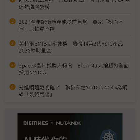
建熱潮將趨緩
2027全年記憶體產能提前售罄 買家「祕而不
宣」只怕買不夠
英特爾EMIB良率達標 聯發科第2代ASIC產品
2028準時量產
SpaceX晶片採購大轉向 Elon Musk捨超微全面
採用NVIDIA
光進銅退更明確？ 聯發科估SerDes 448G為銅
線「最終戰場」