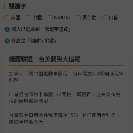
關鍵字
美國
中國
NVIDIA
黃仁勳
川普
加入已選取到「關鍵字追蹤」
什麼是「關鍵字追蹤」
議題精選－台美關稅大追蹤
加拿大下調中國電動車關稅 首年開放4.9萬輛低稅率
配額
川普揚言課徵半導體232關稅 鄭麗君：台美協商免
稅配額與豁免清單
台灣輸美車用零件稅率降至15% MIT迎兩大利多、
美國車市迎春天