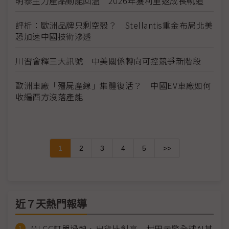
明泰主力產品動能回溫 2026年獲利重返成長軌道
評析：歐洲品牌只剩空殼？ Stellantis重金布局北美
恐加速中國技術滲透
川習會釋三大訊號 中美關係轉向可控競爭新階段
歐洲車廠「殭屍產線」集體復活？ 中國EV車廠如何
收編西方沒落產能
1
2
3
4
5
>>
近７天熱門報導
MLCC訂單過熱、出貨比創高 村田示警全球AI基