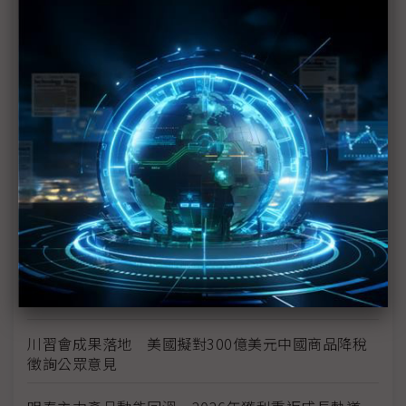
台美投資MOU關稅優惠先落地 汽車零組件15%、航
空零件迎近乎免稅
中資背景也能過關 Volvo獲白宮豁免可繼續在美賣
車
裕隆國產、外銷同步並進 嚴陳莉蓮：AI賦能強化核
心競爭力與轉型
茂林加速東南亞布局 越南新廠2Q量產、泰國建廠規
畫隨後上
川普關稅再退款206億美元 CBP同步修正兩週前烏
龍數字
川習會成果落地 美國擬對300億美元中國商品降稅
徵詢公眾意見