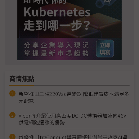
商情焦點
新望推出三相220Vac逆變器 降低建置成本滿足多
元配電
Vicor將介紹使用高密度DC-DC轉換器加速向48V
供電網路遷移的優勢
岱鐠推UltraConduct導電膠探針測試座攻克AI晶