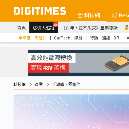
科技網
Res
259
首頁
漲價大追蹤
《百年，並不孤寂》產業導讀
半導體．零組件
｜
CarTech．綠能
｜
行動．通訊．XR
｜
科技網
產業
半導體．零組件