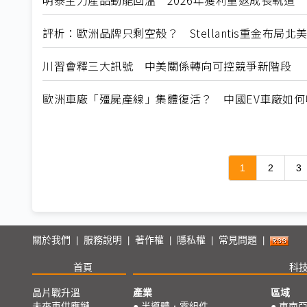
明泰主力產品動能回溫 2026年獲利重返成長軌道
評析：歐洲品牌只剩空殼？ Stellantis重金布局
川習會釋三大訊號 中美關係轉向可控競爭新階段
歐洲車廠「殭屍產線」集體復活？ 中國EV車廠如
1
2
3
關於我們
服務說明
著作權
隱私權
常見問題
|
|
|
|
|
首頁
科
晶片戰升溫
產業
區域
未來車供應鏈
●
半導體．零組件
●
東南