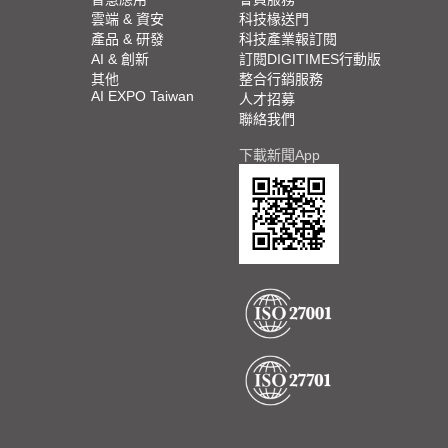
雲端 & 資安
科技椽送門
產品 & 研發
科技產業報訂閱
AI & 創新
訂閱DIGITIMES行動版
其他
整合行銷服務
AI EXPO Taiwan
人才招募
聯絡我們
下載新聞App