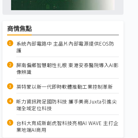
商情焦點
系統內部電路中 主晶片內部電源提供EOS防
護
屏南偏鄉智慧韌性扎根 東港安泰醫院導入AI影
像辨識
英特蒙以新一代即時軟體推動工業控制革新
昕力資訊跨足國防科技 攜手美商Juxta引進尖
端全域定位科技
台科大育成新創虎智科技亮相AI WAVE 主打企
業地端AI商用