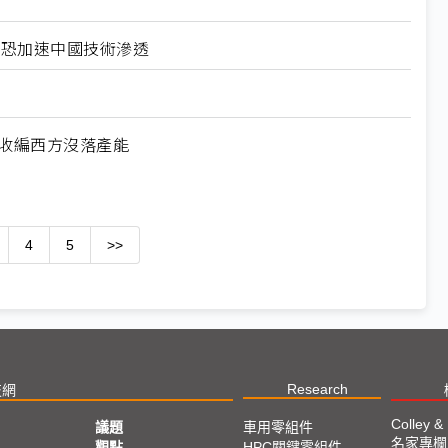
北美恐加速中國技術滲透
何收編西方沒落產能
4
5
>>
Research
技網
Colley &
議題
車用零組件
名家專欄
亞
觀點
HPC關鍵零組件