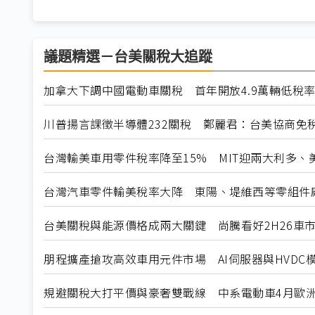
議題精選－台美關稅大追蹤
加拿大下調中國電動車關稅 首年開放4.9萬輛低稅
川普揚言課徵半導體232關稅 鄭麗君：台美協商免
台灣輸美車用零件稅率降至15% MIT迎兩大利多、
台灣汽車零件輸美稅率大降 東陽、堤維西等零組件
台美關稅與能源價格成兩大關鍵 尚騰看好2H26車市
朋程擴產搶攻高效車用元件市場 AI伺服器與HVDC模
規避關稅大打平價與豪奢雙戰線 中系電動車4月歐洲