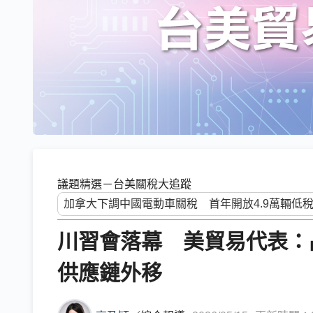
議題精選－台美關稅大追蹤
川習會落幕 美貿易代表：
供應鏈外移