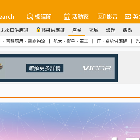
earch
椽經閣
活動家
影音
英
未來車供應鏈
蘋果供應鏈
產業
區域
議題
觀點
AI．智慧應用．電商物流
｜
航太．衛星．軍工
｜
IT．系統供應鏈
｜
光