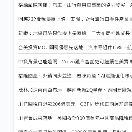
裕融嚴陳莉蓮：汽車、出行與用車事業的協同發展 A
回應232關稅優惠上路 東陽：對台灣汽車零件產業
新纖：地緣風險是危機也是轉機 三大布局推進成長
台美投資MOU關稅優惠先落地 汽車零組件15%、
中資背景也能過關 Volvo獲白宮豁免可繼續在美賣
裕隆國產、外銷同步並進 嚴陳莉蓮：AI賦能強化核
茂林加速東南亞布局 越南新廠2Q量產、泰國建廠
川普關稅再退款206億美元 CBP同步修正兩週前烏
川習會成果落地 美國擬對300億美元中國商品降稅