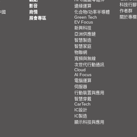
科技行腳
影音
邊緣運算
作者群
中國
商情
化合物/功率半導體
關於專欄
Green Tech
展會專區
EV Focus
新興科技
亞洲供應鏈
智慧製造
智慧家庭
物聯網
寬頻與無線
次世代行動通訊
Cloud
AI Focus
電腦運算
伺服器
行動裝置與應用
智慧穿戴
CarTech
IC設計
IC製造
顯示科技與應用