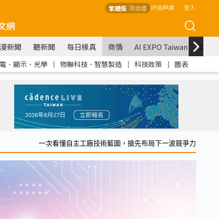
評估申請
登入
繁體版
简体版
文網
漫新聞
聽新聞
每日椽真
商情
AI EXPO Taiwan
COM
電．顯示．光學
｜
物聯科技．智慧製造
｜
科技政策
｜
圖表
一次看懂自主工廠技術藍圖，搶先布局下一波競爭力