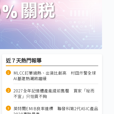
近７天熱門報導
MLCC訂單過熱、出貨比創高 村田示警全球
AI基建熱潮將趨緩
2027全年記憶體產能提前售罄 買家「祕而
不宣」只怕買不夠
英特爾EMIB良率達標 聯發科第2代ASIC產品
2028準時量產