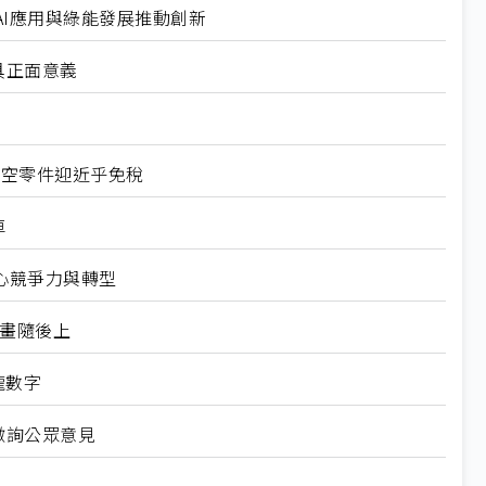
I應用與綠能發展推動創新
具正面意義
航空零件迎近乎免稅
車
心競爭力與轉型
規畫隨後上
龍數字
徵詢公眾意見