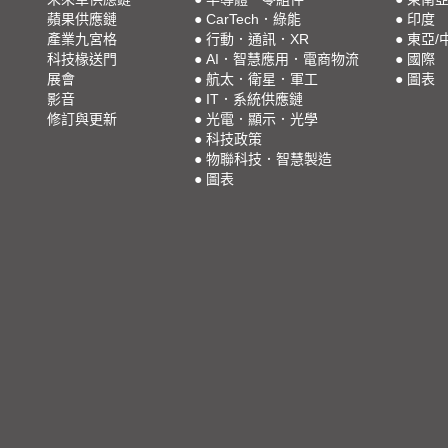
蘋果供應鏈
●
CarTech．綠能
●
印度
產業九宮格
●
行動．通訊．XR
●
東亞/
科技椽送門
●
AI．智慧應用．電商物流
●
國際
展會
●
航太．衛星．軍工
●
圖表
影音
●
IT．系統供應鏈
修訂與更新
●
光電．顯示．光學
●
科技政策
●
物聯科技．智慧製造
●
圖表