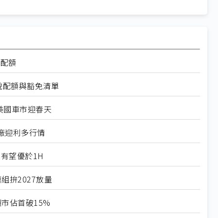
率配額
稅配額與豁免清單
美國車市迎春天
廠迎利多行情
有望優於1H
組拚2027放量
市佔首破15%