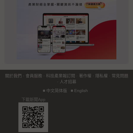
關於我們
·
會員服務
·
科技產業報訂閱
·
著作權
·
隱私權
·
常見問題
·
人才招募
■
中文简体版
■
English
下載新聞App