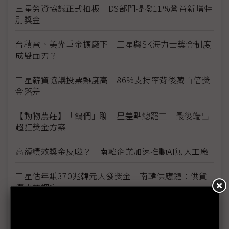
三星勞資協議正式拍板 DS部門提撥11%營益新增特
別獎金
台積電、美光重金擴廠下 三星與SK海力士獎金制度
成雙面刃？
三星薪資協議投票熱度高 86%支持率背後藏百倍獎
金落差
【動物農莊】「鴿們」聊三星差點總罷工 最後端出
超狂獎金方案
高額績效獎金反噬？ 南韓企業加速推動AI無人工廠
三星估年賺370兆韓元大發獎金 南韓供應鏈：供貨
價也該調升
三星勞資暫定協議惹議 DX部門擬投下反對票