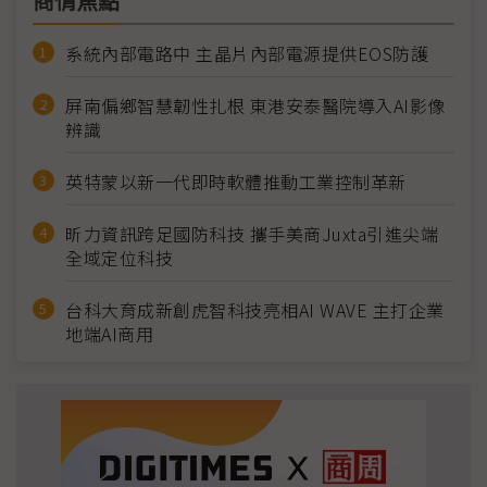
商情焦點
系統內部電路中 主晶片內部電源提供EOS防護
屏南偏鄉智慧韌性扎根 東港安泰醫院導入AI影像
辨識
英特蒙以新一代即時軟體推動工業控制革新
昕力資訊跨足國防科技 攜手美商Juxta引進尖端
全域定位科技
台科大育成新創虎智科技亮相AI WAVE 主打企業
地端AI商用