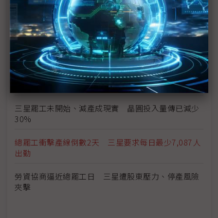
行
三星總罷工危機 南韓勞動部長親自出面調解
勞資談判破局 三星工會5月21日展開總罷工
獎金釀罷工前夕 三星1Q26薪資出爐、年增25%創
新高
三星罷工未開始、減產成現實 晶圓投入量傳已減少
30%
總罷工衝擊產線倒數2天 三星要求每日最少7,087人
出勤
勞資協商逼近總罷工日 三星遭股東壓力、停產風險
夾擊