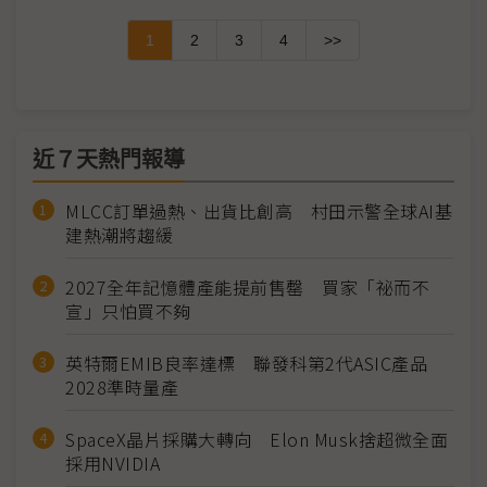
1
2
3
4
>>
近７天熱門報導
MLCC訂單過熱、出貨比創高 村田示警全球AI基
建熱潮將趨緩
2027全年記憶體產能提前售罄 買家「祕而不
宣」只怕買不夠
英特爾EMIB良率達標 聯發科第2代ASIC產品
2028準時量產
SpaceX晶片採購大轉向 Elon Musk捨超微全面
採用NVIDIA