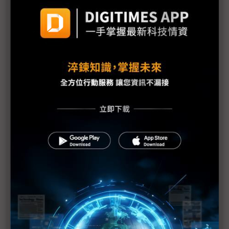
評析：三星罷工危機解除後 高額獎金未能撫平深層
矛盾
三星最新勞資協議部門待遇落差12倍 內部隱憂恐已
埋下
【漫圖秒懂】高分紅還是拚擴產？ 三星、SK海力士
陷AI紅利分配兩難
躲過三星罷工 南韓「半導體依賴症」能躲過下次危
機嗎？
三星工會醞釀「總罷工」反覆拉扯 DRAM、NAND
Flash漲勢恐續飆
三星史上頭一遭補償方案協議 半導體員工年終分紅
上看6億韓元
三星勞資僵局最後一刻驚險達成協議 總罷工暫緩執