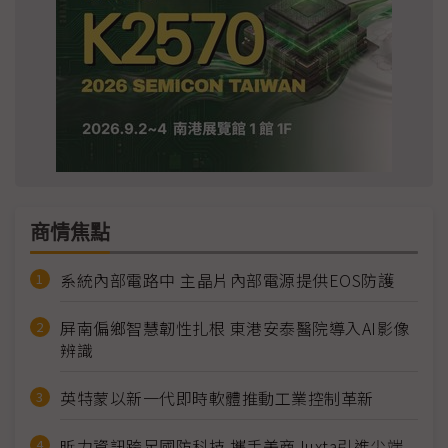
商情焦點
系統內部電路中 主晶片內部電源提供EOS防護
屏南偏鄉智慧韌性扎根 東港安泰醫院導入AI影像
辨識
英特蒙以新一代即時軟體推動工業控制革新
昕力資訊跨足國防科技 攜手美商Juxta引進尖端