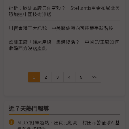
評析：歐洲品牌只剩空殼？ Stellantis重金布局北美
恐加速中國技術滲透
川習會釋三大訊號 中美關係轉向可控競爭新階段
歐洲車廠「殭屍產線」集體復活？ 中國EV車廠如何
收編西方沒落產能
1
2
3
4
5
>>
近７天熱門報導
MLCC訂單過熱、出貨比創高 村田示警全球AI基
建熱潮將趨緩