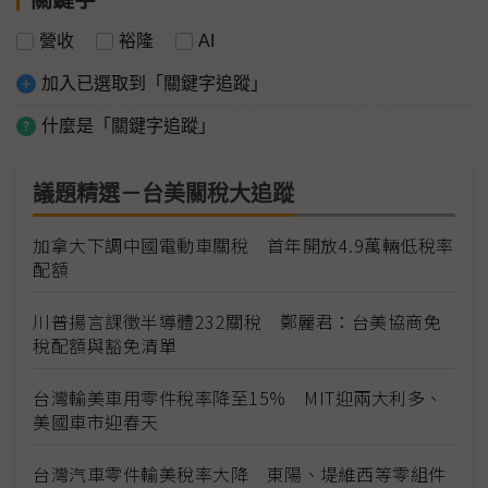
營收
裕隆
AI
加入已選取到「關鍵字追蹤」
什麼是「關鍵字追蹤」
議題精選－台美關稅大追蹤
加拿大下調中國電動車關稅 首年開放4.9萬輛低稅率
配額
川普揚言課徵半導體232關稅 鄭麗君：台美協商免
稅配額與豁免清單
台灣輸美車用零件稅率降至15% MIT迎兩大利多、
美國車市迎春天
台灣汽車零件輸美稅率大降 東陽、堤維西等零組件