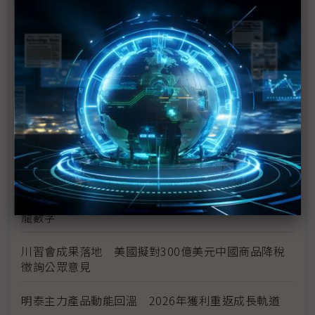
台美投資MOU關稅優惠先落地 汽車零組件15%、航
空零件迎近乎免稅
中資背景也能過關 Volvo獲白宮豁免可繼續在美賣
車
裕隆國產、外銷同步並進 嚴陳莉蓮：AI賦能強化核
心競爭力與轉型
茂林加速東南亞布局 越南新廠2Q量產、泰國建廠規
畫隨後上
川普關稅再退款206億美元 CBP同步修正兩週前烏
龍數字
川習會成果落地 美國擬對300億美元中國商品降稅
徵詢公眾意見
明泰主力產品動能回溫 2026年獲利重返成長軌道