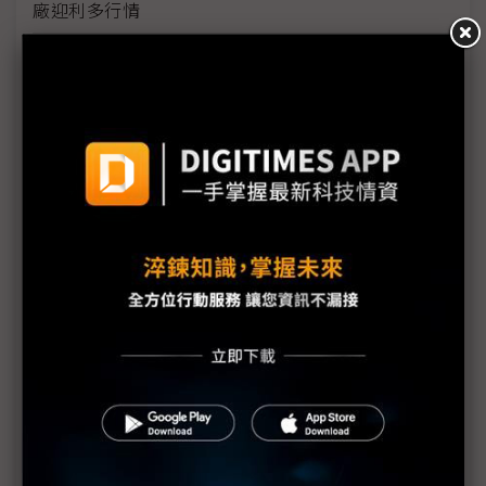
廠迎利多行情
台美關稅與能源價格成兩大關鍵 尚騰看好2H26車市
有望優於1H
朋程擴產搶攻高效車用元件市場 AI伺服器與HVDC
模組拚2027放量
規避關稅大打平價與豪奢雙戰線 中系電動車4月歐
洲市佔首破15%
裕融嚴陳莉蓮：汽車、出行與用車事業的協同發展
AI應用與綠能發展推動創新
回應232關稅優惠上路 東陽：對台灣汽車零件產業
具正面意義
新纖：地緣風險是危機也是轉機 三大布局推進成長