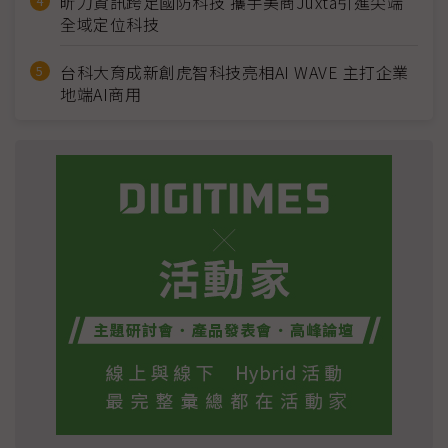
昕力資訊跨足國防科技 攜手美商Juxta引進尖端
全域定位科技
台科大育成新創虎智科技亮相AI WAVE 主打企業
地端AI商用