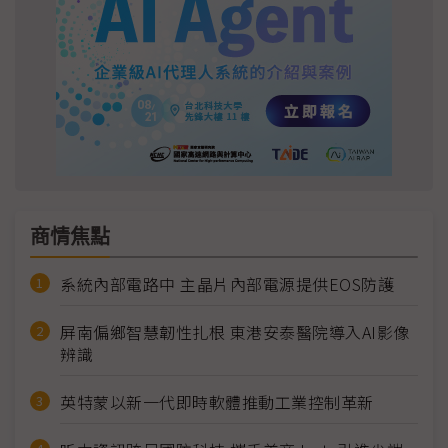
商情焦點
系統內部電路中 主晶片內部電源提供EOS防護
屏南偏鄉智慧韌性扎根 東港安泰醫院導入AI影像
辨識
英特蒙以新一代即時軟體推動工業控制革新