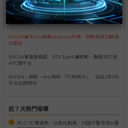
Arm陣營添NVIDIA強援 x86最大難關非新對手
Arm：沒台灣就沒有Arm Agent AI將刺激PC產業規
模再擴大10倍
NVIDIA攜手Arm再戰Windows市場 微軟老將回顧相
似歷史
NVIDIA筆電夢再起 RTX Spark攜微軟、聯發科打造
AI代理平台
NVIDIA、微軟、Arm高呼「PC新時代」 延宕2年NB
平台估將問世
近７天熱門報導
MLCC訂單過熱、出貨比創高 村田示警全球AI基