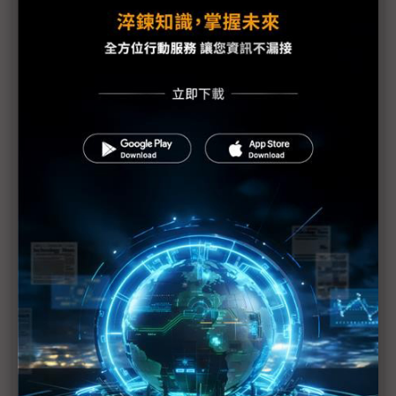
NVIDIA進軍WoA市場 AI PC從CPU規格戰轉向生態
系之爭
微軟攜NVIDIA搶攻代理式AI時代 推Surface RTX
Spark Mini PC
黃仁勳攜蔡力行揭RTX Spark開發歷程 聯發科卡位
AI PC關鍵地位
黃仁勳揭五大成長引擎 Vera將成為全球部署量最大
的AI CPU架構之一
NVIDIA、聯發科聯軍正面進攻AI PC 高通：歡迎加
入WoA大家庭
NB市況冰火交織 蘋果低價搶市、NVIDIA聯發科攻
高階AI PC