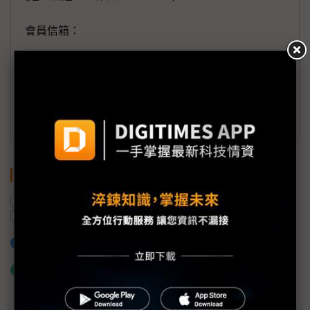
會員信箱：
member@digitimes.com
(一個工作日內將回覆您的來信)
訂閱DIGITIMES 行動版
關鍵字
智慧型手機
蘋果
南韓
三星電子
墨西哥
Samsung Galaxy
加入已選取到「關鍵字追蹤」
什麼是「關鍵字追蹤」