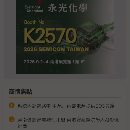
商情焦點
系統內部電路中 主晶片內部電源提供EOS防護
屏南偏鄉智慧韌性扎根 東港安泰醫院導入AI影像
辨識