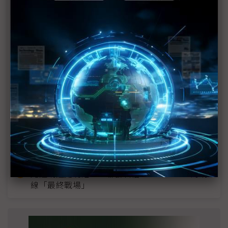
近７天熱門報導
MLCC訂單過熱、出貨比創高 村田示警全球AI基
建熱潮將趨緩
2027全年記憶體產能提前售罄 買家「祕而不
宣」只怕買不夠
英特爾EMIB良率達標 聯發科第2代ASIC產品
2028準時量產
SpaceX晶片採購大轉向 Elon Musk捨超微全面
採用NVIDIA
光進銅退更明確？ 聯發科估SerDes 448G為銅
線「最終戰場」