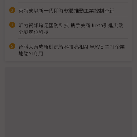
英特蒙以新一代即時軟體推動工業控制革新
昕力資訊跨足國防科技 攜手美商Juxta引進尖端
全域定位科技
台科大育成新創虎智科技亮相AI WAVE 主打企業
地端AI商用