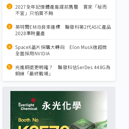
2027全年記憶體產能提前售罄 買家「祕而
不宣」只怕買不夠
英特爾EMIB良率達標 聯發科第2代ASIC產品
2028準時量產
SpaceX晶片採購大轉向 Elon Musk捨超微
全面採用NVIDIA
光進銅退更明確？ 聯發科估SerDes 448G為
銅線「最終戰場」