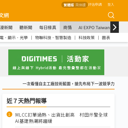
評估申請
登入
繁體版
简体版
文網
漫新聞
聽新聞
每日椽真
商情
AI EXPO Taiwan
COM
電．顯示．光學
｜
物聯科技．智慧製造
｜
科技政策
｜
圖表
一次看懂自主工廠技術藍圖，搶先布局下一波競爭力
近７天熱門報導
MLCC訂單過熱、出貨比創高 村田示警全球
AI基建熱潮將趨緩