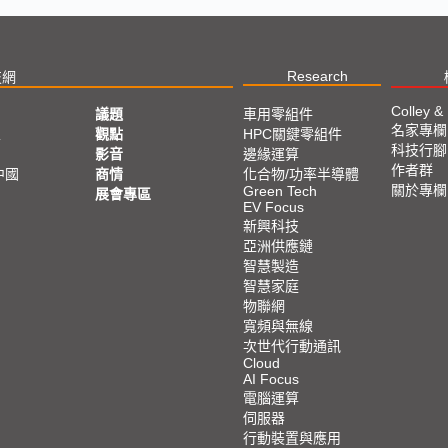
Research
技網
Colley &
議題
車用零組件
名家專欄
亞
觀點
HPC關鍵零組件
科技行腳
影音
邊緣運算
作者群
中國
商情
化合物/功率半導體
關於專欄
Green Tech
展會專區
EV Focus
新興科技
亞洲供應鏈
智慧製造
智慧家庭
物聯網
寬頻與無線
次世代行動通訊
Cloud
AI Focus
電腦運算
伺服器
行動裝置與應用