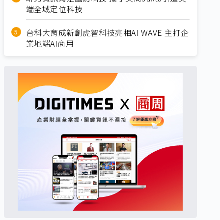
端全域定位科技
台科大育成新創虎智科技亮相AI WAVE 主打企
業地端AI商用