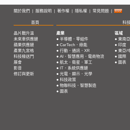
關於我們
服務說明
著作權
隱私權
常見問題
|
|
|
|
|
首頁
科
晶片戰升溫
產業
區域
未來車供應鏈
●
半導體．零組件
●
東南
蘋果供應鏈
●
CarTech．綠能
●
印度
產業九宮格
●
行動．通訊．XR
●
東亞/
科技椽送門
●
AI．智慧應用．電商物流
●
國際
展會
●
航太．衛星．軍工
●
圖表
影音
●
IT．系統供應鏈
修訂與更新
●
光電．顯示．光學
●
科技政策
●
物聯科技．智慧製造
●
圖表