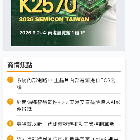
商情焦點
系統內部電路中 主晶片內部電源提供EOS防
護
屏南偏鄉智慧韌性扎根 東港安泰醫院導入AI影
像辨識
英特蒙以新一代即時軟體推動工業控制革新
昕力資訊跨足國防科技 攜手美商Juxta引進尖