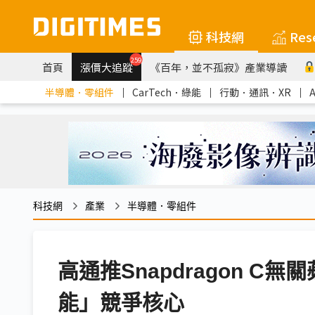
科技網
Res
259
首頁
漲價大追蹤
《百年，並不孤寂》產業導讀
半導體．零組件
｜
CarTech．綠能
｜
行動．通訊．XR
｜
科技網
產業
半導體．零組件
高通推Snapdragon 
能」競爭核心