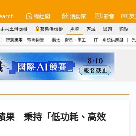
earch
椽經閣
活動家
影音
英
未來車供應鏈
蘋果供應鏈
產業
區域
議題
觀點
AI．智慧應用．電商物流
｜
航太．衛星．軍工
｜
IT．系統供應鏈
｜
光
C無關蘋果 秉持「低功耗、高效