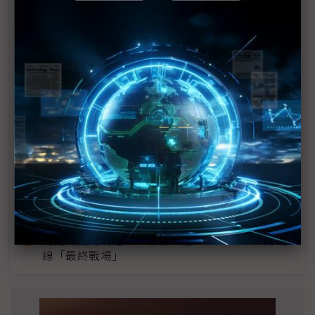
近７天熱門報導
MLCC訂單過熱、出貨比創高 村田示警全球AI基
建熱潮將趨緩
2027全年記憶體產能提前售罄 買家「祕而不
宣」只怕買不夠
英特爾EMIB良率達標 聯發科第2代ASIC產品
2028準時量產
SpaceX晶片採購大轉向 Elon Musk捨超微全面
採用NVIDIA
光進銅退更明確？ 聯發科估SerDes 448G為銅
線「最終戰場」