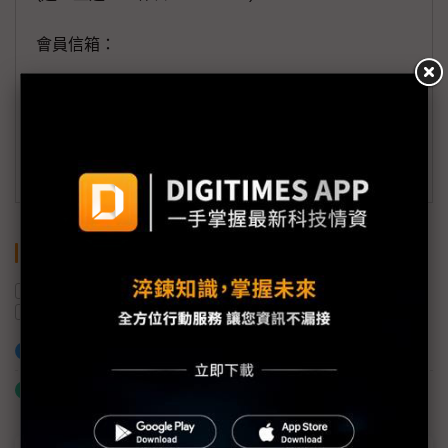
會員信箱：
member@digitimes.com
(一個工作日內將回覆您的來信)
訂閱DIGITIMES 行動版
關鍵字
北京
中國
美國
供應鏈
AI
川普
習近平
加入已選取到「關鍵字追蹤」
什麼是「關鍵字追蹤」