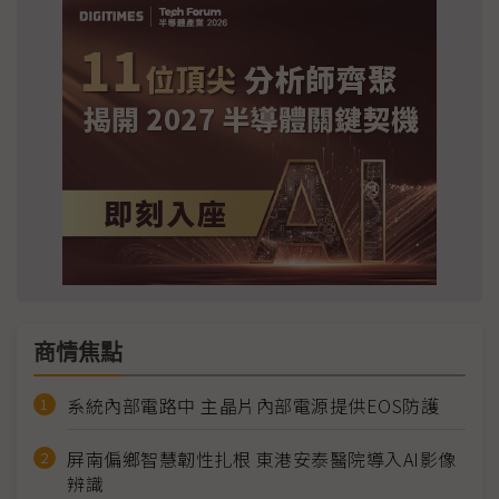
商情焦點
系統內部電路中 主晶片內部電源提供EOS防護
屏南偏鄉智慧韌性扎根 東港安泰醫院導入AI影像
辨識