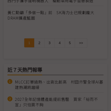
西門子攜手達明機器人 驅動車用電子智慧製造
黃仁勳籲「多做一點」前 SK海力士已規劃龐大
DRAM擴產藍圖
1
2
3
4
5
>>
近７天熱門報導
MLCC訂單過熱、出貨比創高 村田示警全球AI基
建熱潮將趨緩
2027全年記憶體產能提前售罄 買家「祕而不
宣」只怕買不夠