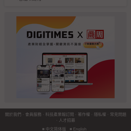
關於我們
·
會員服務
·
科技產業報訂閱
·
著作權
·
隱私權
·
常見問題
·
人才招募
■
中文简体版
■
English