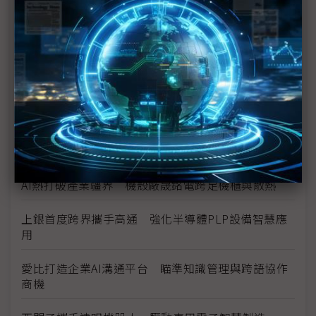
Marvell押注矽光子 AI資料中心互連迎十年重構
數位分身卡位AI工廠 達梭、雲達攜NVIDIA搶攻工業
級部署
（獨家）晶片產能滿手、銅牆終將倒下？ Marvell
營運長談AI光學互連的下一步
（獨家）NVIDIA AI伺服器架構散熱趨彈性 兩片式均
熱片朝「可拆卸」方向設計
AI熱打破產業疆界 機殼廠晟銘電跨足機櫃與散熱
上銀首度跨界攜手高通 強化半導體PLP設備智慧應
用
愛比打造企業AI溝通平台 瞄準知識管理與跨語協作
商機