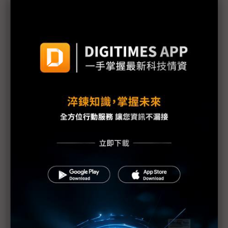
AI算力上線拚速度 COMPUTEX看見基設模組及預製
化浪潮
機器人競賽轉向平台戰 台廠搶攻具身智慧運算商機
雲端算力外溢地端 IPC卡位邊緣AI與實體AI應用
評析：從電子書翻頁跨入AI與智慧移動 COMPUTEX
揭示電子紙下個十年
《不具名消息》SEP71從追星現場到獨家專訪——史
上最長、體感綿延3週的COMPUTEX幕後採訪紀實
中小企AI普及率僅11.9% 政府盼母雞帶小雞加速落
地
AI時代「能源供應」與「負載穩定」缺一不可 台達
電、光寶科祭解方