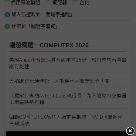
備用電池模組
伺服器
台化
加入已選取到「關鍵字追蹤」
什麼是「關鍵字追蹤」
議題精選－COMPUTEX 2026
美國Anduril台鏈採購金額年增15倍 鬆口未來台灣設
廠可能性
大腦跑得比硬體快 人形機器人商業化卡「關」
（獨家）專訪Astera Labs執行長：跨入雲端AI交換器
市場是時勢所趨
回顧COMPUTEX晶片大廠重兵集結 NVIDIA體系光
芒難消散