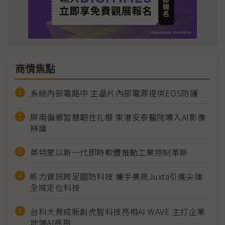
商情焦點
系統內部電路中 主晶片內部電源提供EOS防護
屏南偏鄉智慧韌性扎根 東港安泰醫院導入AI影像
辨識
英特蒙以新一代即時軟體推動工業控制革新
昕力資訊跨足國防科技 攜手美商Juxta引進尖端
全域定位科技
台科大育成新創虎智科技亮相AI WAVE 主打企業
地端AI商用