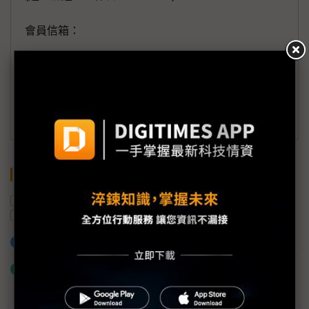
會員信箱：
member@digitimes.com
(一個工作日內將回覆您的來信)
訂閱DIGITIMES 行動版
關鍵字
LX Semicon
驅動IC
LG Innotek
三星電子
蘋果
供應鏈
加入已選取到「關鍵字追蹤」
什麼是「關鍵字追蹤」