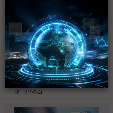
近７天熱門報導
MLCC訂單過熱、出貨比創高 村田示警全球AI基
建熱潮將趨緩
2027全年記憶體產能提前售罄 買家「祕而不
宣」只怕買不夠
英特爾EMIB良率達標 聯發科第2代ASIC產品
2028準時量產
SpaceX晶片採購大轉向 Elon Musk捨超微全面
採用NVIDIA
光進銅退更明確？ 聯發科估SerDes 448G為銅
線「最終戰場」