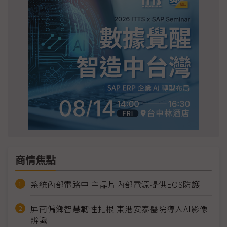
商情焦點
系統內部電路中 主晶片內部電源提供EOS防護
屏南偏鄉智慧韌性扎根 東港安泰醫院導入AI影像
辨識