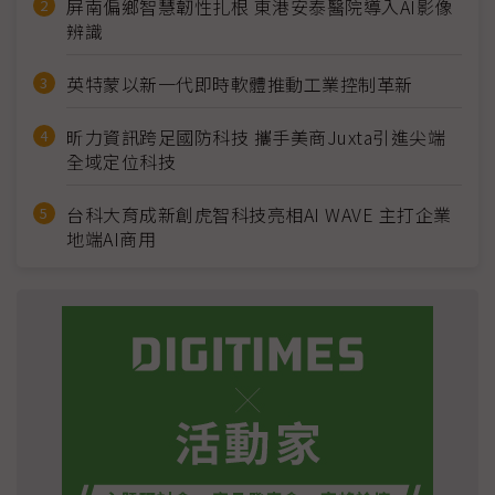
屏南偏鄉智慧韌性扎根 東港安泰醫院導入AI影像
辨識
英特蒙以新一代即時軟體推動工業控制革新
昕力資訊跨足國防科技 攜手美商Juxta引進尖端
全域定位科技
台科大育成新創虎智科技亮相AI WAVE 主打企業
地端AI商用