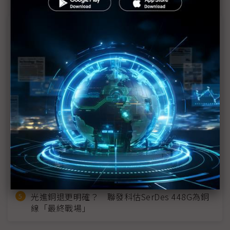
近７天熱門報導
MLCC訂單過熱、出貨比創高 村田示警全球AI基
建熱潮將趨緩
2027全年記憶體產能提前售罄 買家「祕而不
宣」只怕買不夠
英特爾EMIB良率達標 聯發科第2代ASIC產品
2028準時量產
SpaceX晶片採購大轉向 Elon Musk捨超微全面
採用NVIDIA
光進銅退更明確？ 聯發科估SerDes 448G為銅
線「最終戰場」