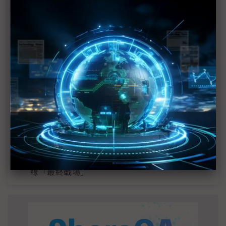
MLCC訂單過熱、出貨比創高 村田示警全球AI基
建熱潮將趨緩
2027全年記憶體產能提前售罄 買家「祕而不
宣」只怕買不夠
英特爾EMIB良率達標 聯發科第2代ASIC產品
2028準時量產
SpaceX晶片採購大轉向 Elon Musk捨超微全面
採用NVIDIA
光進銅退更明確？ 聯發科估SerDes 448G為銅
線「最終戰場」