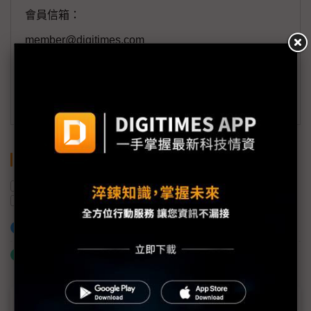
會員信箱：
member@digitimes.com
(一個工作日內將回覆您的來信)
訂閱DIGITIMES 行動版
關鍵字
營收
購併
供應鏈
NB
藍思科技
巨騰
加入已選取到「關鍵字追蹤」
什麼是「關鍵字追蹤」
近７天熱門報導