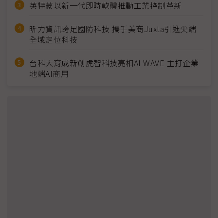
英特蒙以新一代即時軟體推動工業控制革新
昕力資訊跨足國防科技 攜手美商Juxta引進尖端
全域定位科技
台科大育成新創虎智科技亮相AI WAVE 主打企業
地端AI商用