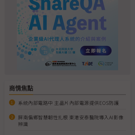
商情焦點
系統內部電路中 主晶片內部電源提供EOS防護
屏南偏鄉智慧韌性扎根 東港安泰醫院導入AI影像
辨識