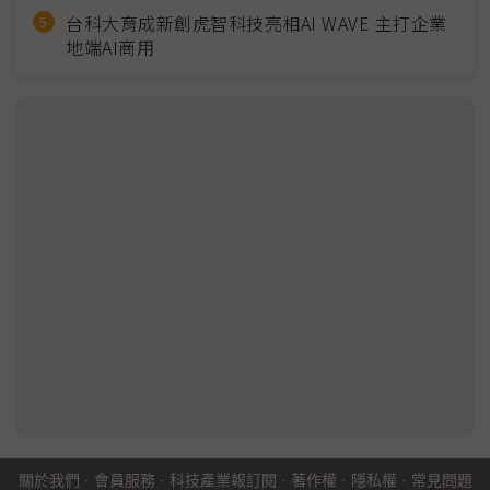
台科大育成新創虎智科技亮相AI WAVE 主打企業
地端AI商用
關於我們
·
會員服務
·
科技產業報訂閱
·
著作權
·
隱私權
·
常見問題