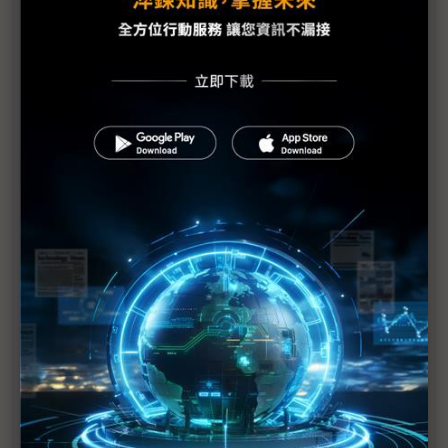
疫助新南向 難脫紅色供應鏈
遠端工作帶動平板電腦需求 ODM 2月底或原料短缺
iPhone產線稼動率僅3~5成 蘋果中國供應鏈復工一
覽
疫情封鎖的宅邸 展現Switch魅力
美持續施壓要英國放棄華為
中國TWS供應鏈受疫 物流運輸成交貨遲延主因
SK海力士2人受檢 利川廠800人自主管理
跟隨小米、MWC腳步 華為開發者大會延期