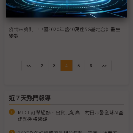
經濟大省復工率逾50% 企業包車包機搶人回廠
疫情加速遠距、雲端應用發展 鴻海等廠秀肌肉
疫情來搗亂 中國2020年蓋40萬座5G基地台計畫生
變數
<<
2
3
4
5
6
>>
近７天熱門報導
MLCC訂單過熱、出貨比創高 村田示警全球AI基
建熱潮將趨緩