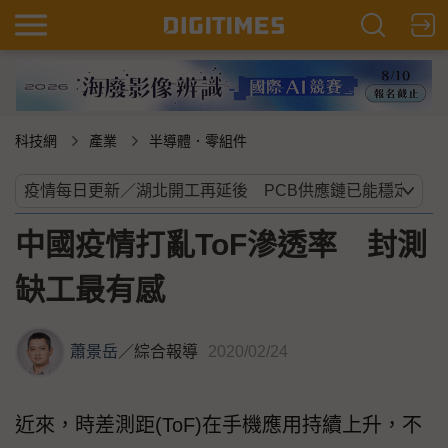
科技網
產業
半導體．零組件
中國疫情打亂ToF滲透率 封測
缺工最有感
蕭景岳
／
綜合報導
2020/02/24
近來，時差測距(ToF)在手機應用持續上升，不