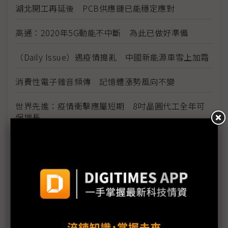
湖北開工再延後 PCB供應鏈已能穩定應對
高通：2020年5G動能不中斷 為此已做好準備
（Daily Issue）遇疫情搗亂 中國新能源車雪上加霜
消費性電子雜音頻傳 記憶體漲勢風向不變
世界先進：疫情衝擊應屬短期 8吋晶圓代工全年可
保增長
武漢新芯下調1Q產能 NOR Flash供應吃緊
華為限令震幅擴大 台IC設計備妥斷糧方案
疫情干擾延緩Micro LED新品腳步 SID展會能否如期
舉辦受關注
越南斷鏈又缺工 2020年營收恐下滑10%