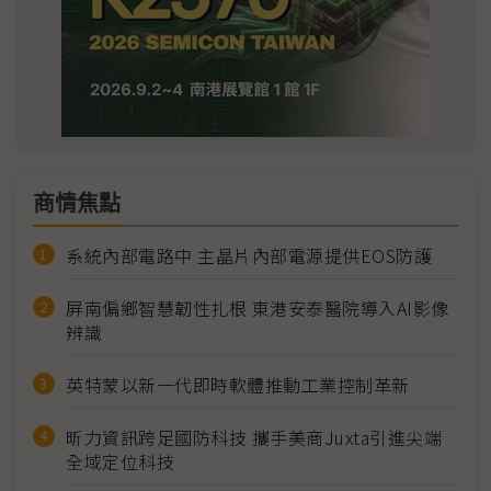
商情焦點
系統內部電路中 主晶片內部電源提供EOS防護
屏南偏鄉智慧韌性扎根 東港安泰醫院導入AI影像
辨識
英特蒙以新一代即時軟體推動工業控制革新
昕力資訊跨足國防科技 攜手美商Juxta引進尖端
全域定位科技