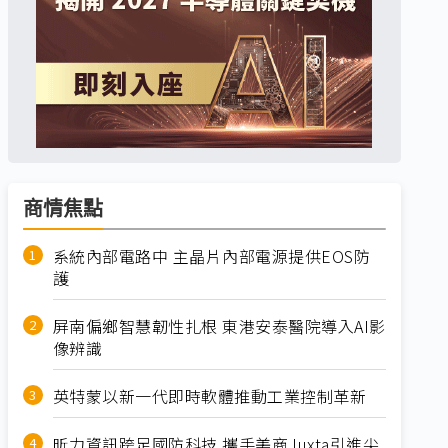
商情焦點
系統內部電路中 主晶片內部電源提供EOS防
護
屏南偏鄉智慧韌性扎根 東港安泰醫院導入AI影
像辨識
英特蒙以新一代即時軟體推動工業控制革新
昕力資訊跨足國防科技 攜手美商Juxta引進尖