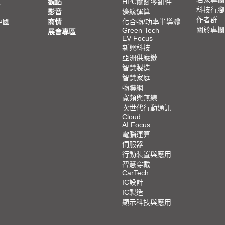
亞
觀點
HPC關鍵零組件
科技行腳
影音
邊緣運算
作者群
中國
商情
化合物/功率半導體
關於專欄
Green Tech
展會專區
EV Focus
新興科技
亞洲供應鏈
智慧製造
智慧家庭
物聯網
寬頻與無線
次世代行動通訊
Cloud
AI Focus
電腦運算
伺服器
行動裝置與應用
智慧穿戴
CarTech
IC設計
IC製造
顯示科技與應用