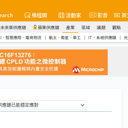
earch
椽經閣
活動家
影音
英
未來車供應鏈
蘋果供應鏈
產業
區域
議題
觀點
AI．智慧應用．電商物流
｜
航太．衛星．軍工
｜
IT．系統供應鏈
｜
光