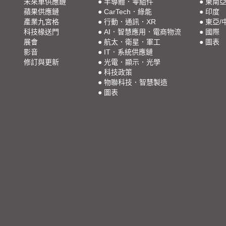
未來車供應鏈
●
半導體．零組件
●
東南
蘋果供應鏈
●
CarTech．綠能
●
印度
產業九宮格
●
行動．通訊．XR
●
東亞/
科技椽送門
●
AI．智慧應用．電商物流
●
國際
展會
●
航太．衛星．軍工
●
圖表
影音
●
IT．系統供應鏈
修訂與更新
●
光電．顯示．光學
●
科技政策
●
物聯科技．智慧製造
●
圖表