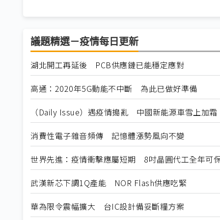
議題精選－疫情每日更新
湖北開工再延後 PCB供應鏈已能穩定應對
高通：2020年5G動能不中斷 為此已做好準備
（Daily Issue）遇疫情搗亂 中國新能源車雪上加霜
消費性電子雜音頻傳 記憶體漲勢風向不變
世界先進：疫情衝擊應屬短期 8吋晶圓代工全年可
武漢新芯下調1Q產能 NOR Flash供應吃緊
華為限令震幅擴大 台IC設計備妥斷糧方案