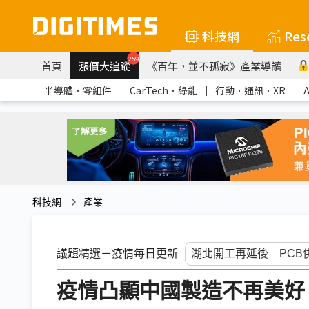
科技網
Res
259
首頁
漲價大追蹤
《百年，並不孤寂》產業導讀
半導體．零組件
｜
CarTech．綠能
｜
行動．通訊．XR
｜
科技網
產業
議題精選－疫情每日更新
疫情凸顯中國製造不再美好