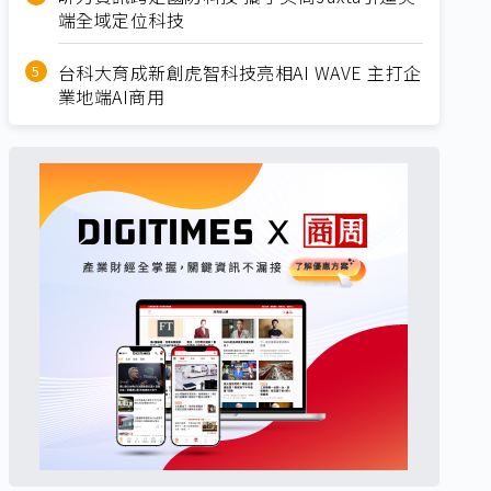
端全域定位科技
台科大育成新創虎智科技亮相AI WAVE 主打企
業地端AI商用