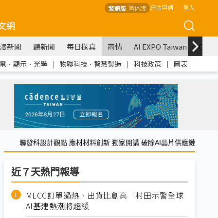
評估申請
登入
繁體版
简体版
文網
漫新聞
聽新聞
每日椽真
商情
AI EXPO Taiwan
COM
電．顯示．光學
｜
物聯科技．智慧製造
｜
科技政策
｜
圖表
聯發科設計觀點 應材材料創新 獨家開講 破除AI晶片供應鏈
近７天熱門報導
MLCC訂單過熱、出貨比創高 村田示警全球
AI基建熱潮將趨緩