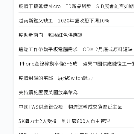
疫情干擾延緩Micro LED新品腳步 SID展會能否如
越南斷鏈又缺工 2020年營收恐下滑10%
疫助新南向 難脫紅色供應鏈
遠端工作帶動平板電腦需求 ODM 2月底或原料短缺
iPhone產線稼動率僅3~5成 蘋果中國供應鏈復工一
疫情封鎖的宅邸 展現Switch魅力
美持續施壓要英國放棄華為
中國TWS供應鏈受疫 物流運輸成交貨遲延主因
SK海力士2人受檢 利川廠800人自主管理