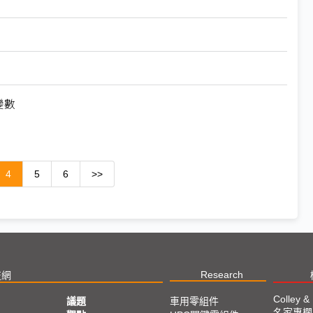
變數
4
5
6
>>
Research
技網
Colley &
議題
車用零組件
名家專欄