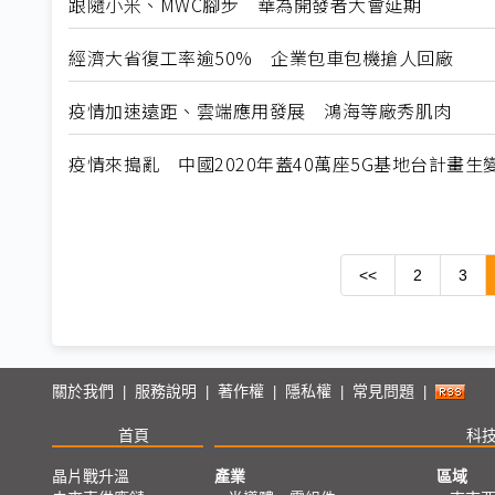
跟隨小米、MWC腳步 華為開發者大會延期
經濟大省復工率逾50% 企業包車包機搶人回廠
疫情加速遠距、雲端應用發展 鴻海等廠秀肌肉
疫情來搗亂 中國2020年蓋40萬座5G基地台計畫生
<<
2
3
關於我們
服務說明
著作權
隱私權
常見問題
|
|
|
|
|
首頁
科
晶片戰升溫
產業
區域