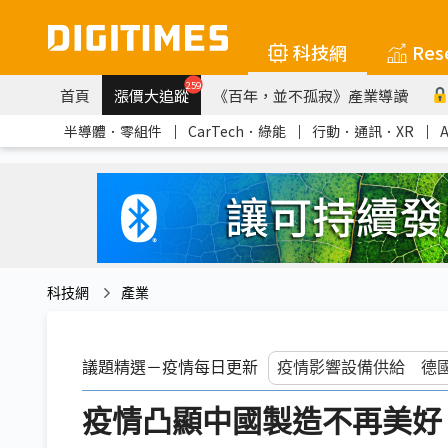
科技網
Res
259
首頁
漲價大追蹤
《百年，並不孤寂》產業導讀
半導體．零組件
｜
CarTech．綠能
｜
行動．通訊．XR
｜
科技網
產業
議題精選－疫情每日更新
疫情凸顯中國製造不再美好