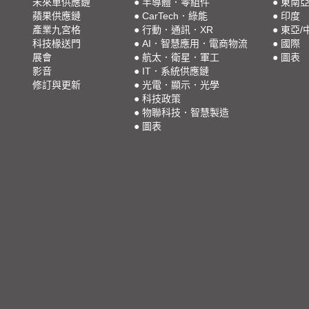
未來車供應鏈
●
半導體．零組件
●
東南
蘋果供應鏈
●
CarTech．綠能
●
印度
產業九宮格
●
行動．通訊．XR
●
東亞/
科技椽送門
●
AI．智慧應用．電商物流
●
國際
展會
●
航太．衛星．軍工
●
圖表
影音
●
IT．系統供應鏈
修訂與更新
●
光電．顯示．光學
●
科技政策
●
物聯科技．智慧製造
●
圖表