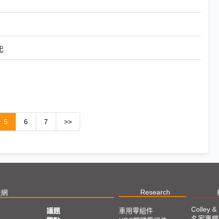
起
5
6
7
>>
Research
技網
Colley &
議題
車用零組件
名家專欄