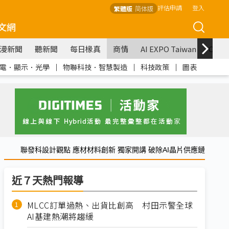
評估申請
登入
繁體版
简体版
文網
漫新聞
聽新聞
每日椽真
商情
AI EXPO Taiwan
COM
電．顯示．光學
｜
物聯科技．智慧製造
｜
科技政策
｜
圖表
聯發科設計觀點 應材材料創新 獨家開講 破除AI晶片供應鏈
近７天熱門報導
MLCC訂單過熱、出貨比創高 村田示警全球
AI基建熱潮將趨緩