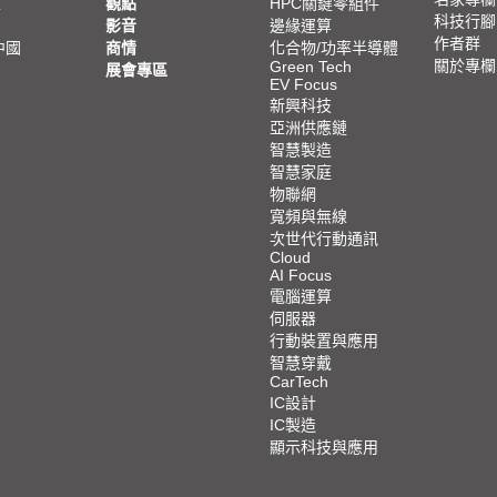
亞
觀點
HPC關鍵零組件
科技行腳
影音
邊緣運算
作者群
中國
商情
化合物/功率半導體
關於專欄
Green Tech
展會專區
EV Focus
新興科技
亞洲供應鏈
智慧製造
智慧家庭
物聯網
寬頻與無線
次世代行動通訊
Cloud
AI Focus
電腦運算
伺服器
行動裝置與應用
智慧穿戴
CarTech
IC設計
IC製造
顯示科技與應用