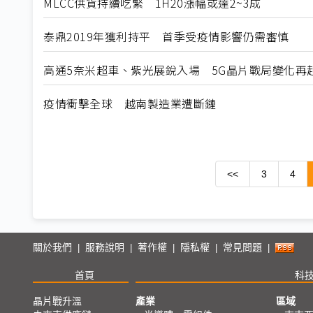
MLCC供貨持續吃緊 1H20漲幅或達2~3成
泰鼎2019年獲利持平 首季受疫情影響仍需審慎
高通5奈米超車、紫光展銳入場 5G晶片戰局變化再
疫情衝擊全球 越南製造業遭斷鏈
<<
3
4
關於我們
服務說明
著作權
隱私權
常見問題
|
|
|
|
|
首頁
科
晶片戰升溫
產業
區域