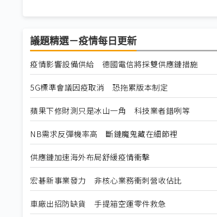
議題精選－疫情每日更新
疫情影響設備供給 德國電信將採雙供應鏈措施
5G標準會議因疫取消 恐拖累版本制定
蘋果下修財測只是冰山一角 科技業者錯咧等
NB需求反彈機率高 斷鏈魔鬼藏在細節裡
供應鏈加速海外布局舒緩疫情衝擊
宏碁新事業發力 非核心業務衝刺營收佔比
車廠出招防缺貨 手提箱空運零件救急