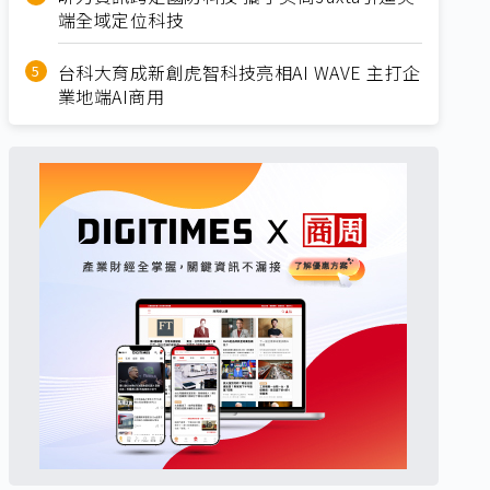
端全域定位科技
台科大育成新創虎智科技亮相AI WAVE 主打企
業地端AI商用