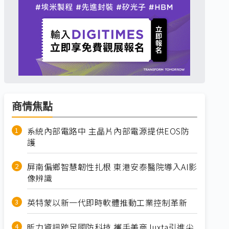
商情焦點
系統內部電路中 主晶片內部電源提供EOS防
護
屏南偏鄉智慧韌性扎根 東港安泰醫院導入AI影
像辨識
英特蒙以新一代即時軟體推動工業控制革新
昕力資訊跨足國防科技 攜手美商Juxta引進尖