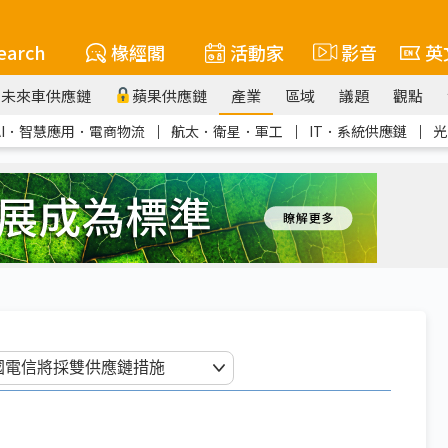
earch
椽經閣
活動家
影音
英
未來車供應鏈
蘋果供應鏈
產業
區域
議題
觀點
AI．智慧應用．電商物流
｜
航太．衛星．軍工
｜
IT．系統供應鏈
｜
光