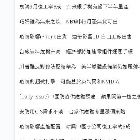
宸鴻3月復工率8成 奈米銀手機有望下半年量產
巧婦難為無米之炊 NB缺料3月恐無貨可出
疫情影響iPhone出貨 連帶影響JDI白山工廠出售
台廠缺料危機升高 經濟部將加速零組件通關手續
川普雖反對修法壓縮華為 美半導體設備業仍如履薄
疫情對超微打擊 可能甚於英特爾和NVIDIA
(Daily Issue)中國防疫供應鏈頭痛 蘋果開第一槍之
安防用CIS需求不淡 台系供應鏈考量漲價策略
疫情影響產能配置 耕興中國子公司復工率約6成