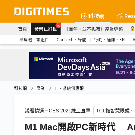
科技網
Res
40
首頁
黃崇仁辭世
《百年，並不孤寂》產業導讀
半導體．零組件
｜
CarTech．綠能
｜
行動．通訊．XR
｜
科技網
產業
IT．系統供應鏈
議題精選－CES 2021線上直擊
M1 Mac開啟PC新時代 