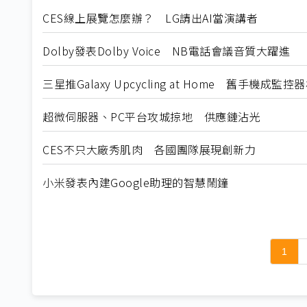
CES線上展覽怎麼辦？ LG請出AI當演講者
Dolby發表Dolby Voice NB電話會議音質大躍進
三星推Galaxy Upcycling at Home 舊手機成監控
超微伺服器、PC平台攻城掠地 供應鏈沾光
CES不只大廠秀肌肉 各國團隊展現創新力
小米發表內建Google助理的智慧鬧鐘
1