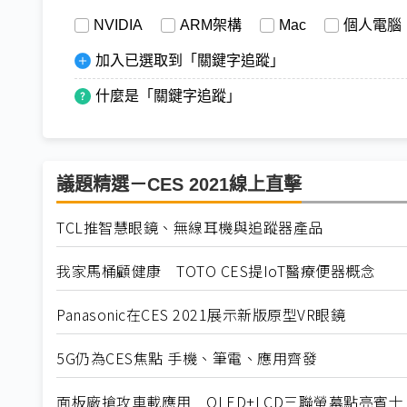
NVIDIA
ARM架構
Mac
個人電腦
加入已選取到「關鍵字追蹤」
什麼是「關鍵字追蹤」
議題精選－CES 2021線上直擊
TCL推智慧眼鏡、無線耳機與追蹤器產品
我家馬桶顧健康 TOTO CES提IoT醫療便器概念
Panasonic在CES 2021展示新版原型VR眼鏡
5G仍為CES焦點 手機、筆電、應用齊發
面板廠搶攻車載應用 OLED+LCD三聯螢幕點亮賓士