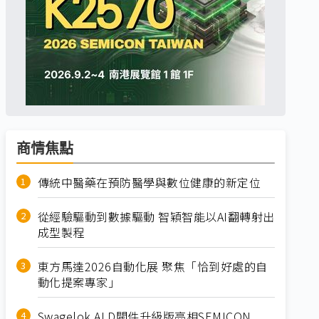
商情焦點
傳統中醫藥在預防醫學與數位健康的新定位
從經驗驅動到數據驅動 智穎智能以AI翻轉射出
成型製程
東方馬達2026自動化展 聚焦「恰到好處的自
動化提案專家」
Swagelok ALD閥件升級版亮相SEMICON