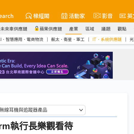
earch
椽經閣
活動家
影音
英
未來車供應鏈
蘋果供應鏈
產業
區域
議題
觀點
AI．智慧應用．電商物流
｜
航太．衛星．軍工
｜
IT．系統供應鏈
｜
光
Arm執行長樂觀看待