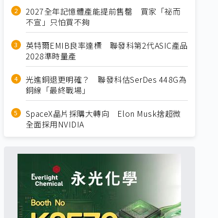
2027全年記憶體產能提前售罄 買家「祕而
不宣」只怕買不夠
英特爾EMIB良率達標 聯發科第2代ASIC產品
2028準時量產
光進銅退更明確？ 聯發科估SerDes 448G為
銅線「最終戰場」
SpaceX晶片採購大轉向 Elon Musk捨超微
全面採用NVIDIA