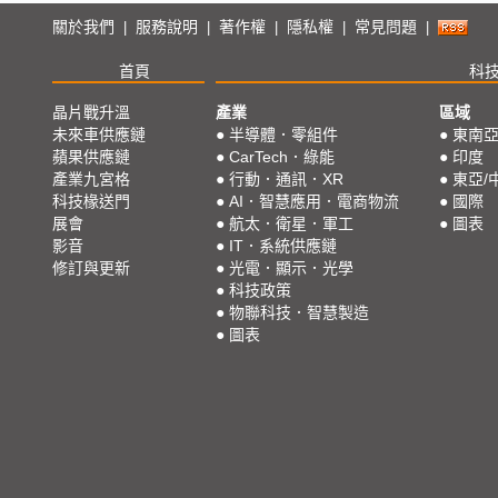
關於我們
服務說明
著作權
隱私權
常見問題
|
|
|
|
|
首頁
科
晶片戰升溫
產業
區域
未來車供應鏈
●
半導體．零組件
●
東南
蘋果供應鏈
●
CarTech．綠能
●
印度
產業九宮格
●
行動．通訊．XR
●
東亞/
科技椽送門
●
AI．智慧應用．電商物流
●
國際
展會
●
航太．衛星．軍工
●
圖表
影音
●
IT．系統供應鏈
修訂與更新
●
光電．顯示．光學
●
科技政策
●
物聯科技．智慧製造
●
圖表