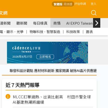
評估申請
登入
繁體版
简体版
文網
漫新聞
聽新聞
每日椽真
商情
AI EXPO Taiwan
COM
電．顯示．光學
｜
物聯科技．智慧製造
｜
科技政策
｜
圖表
聯發科設計觀點 應材材料創新 獨家開講 破除AI晶片供應鏈
近７天熱門報導
MLCC訂單過熱、出貨比創高 村田示警全球
AI基建熱潮將趨緩