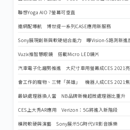
聯想Yoga AIO 7螢幕可垂直
連網配導航 博世提一系列CASE應用新服務
Sony展現創新與軟硬結合能力 曝Vision-S路測新進
Vuzix推智慧眼鏡 搭載Micro LED鏡片
汽車電子化趨勢推進 大尺寸車用螢幕成CES 2021
會工作的寵物、三臂「英雄」 機器人成CES 2021
最缺處理器換人當 NB品牌新機超微處理器比重升
CES上大秀AR應用 Verizon：5G將進入新階段
橫跨軟硬與演藝 Sony展示5G時代VR影音娛樂