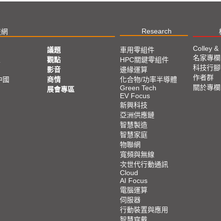
Research
技網
Colley &
議題
車用零組件
名家專欄
亞
觀點
HPC關鍵零組件
科技行腳
影音
邊緣運算
作者群
中國
商情
化合物/功率半導體
關於專欄
Green Tech
展會專區
EV Focus
新興科技
亞洲供應鏈
智慧製造
智慧家庭
物聯網
寬頻與無線
次世代行動通訊
Cloud
AI Focus
電腦運算
伺服器
行動裝置與應用
智慧穿戴