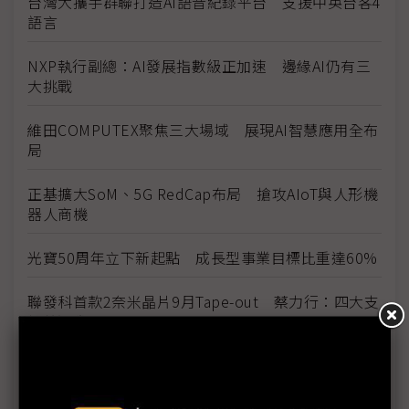
台灣大攜手群聯打造AI語音紀錄平台 支援中英台客4
語言
NXP執行副總：AI發展指數級正加速 邊緣AI仍有三
大挑戰
維田COMPUTEX聚焦三大場域 展現AI智慧應用全布
局
正基擴大SoM、5G RedCap布局 搶攻AIoT與人形機
器人商機
光寶50周年立下新起點 成長型事業目標比重達60%
聯發科首款2奈米晶片9月Tape-out 蔡力行：四大支
柱營運豐碩
蔡司COMPUTEX首度參展 攜手台廠搶進AI伺服器戰
場