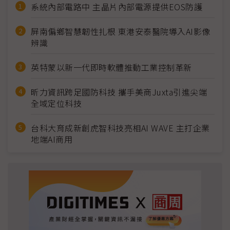
系統內部電路中 主晶片內部電源提供EOS防護
屏南偏鄉智慧韌性扎根 東港安泰醫院導入AI影像
辨識
英特蒙以新一代即時軟體推動工業控制革新
昕力資訊跨足國防科技 攜手美商Juxta引進尖端
全域定位科技
台科大育成新創虎智科技亮相AI WAVE 主打企業
地端AI商用