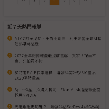
<<
2
3
4
5
6
>>
近７天熱門報導
MLCC訂單過熱、出貨比創高 村田示警全球AI基
建熱潮將趨緩
2027全年記憶體產能提前售罄 買家「祕而不
宣」只怕買不夠
英特爾EMIB良率達標 聯發科第2代ASIC產品
2028準時量產
SpaceX晶片採購大轉向 Elon Musk捨超微全面
採用NVIDIA
光進銅退更明確？ 聯發科估SerDes 448G為銅