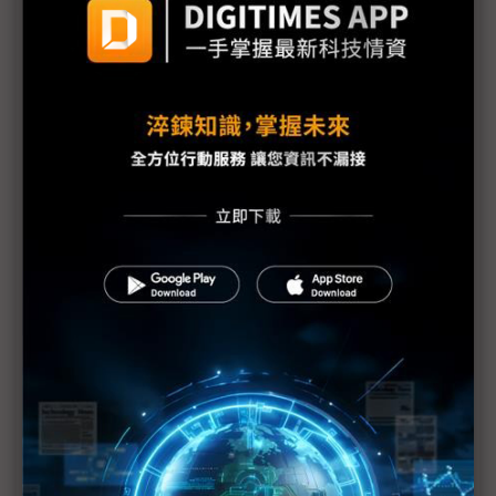
經濟部搶攻次世代通訊 攜手聯發科、中華電升級衛
星應用
AI新勢力上陣COMPUTEX 高通、聯發科挑戰IT老將
有成
仁寶攜手NVIDIA推CGA-QX運算平台 加速開發量子
計算應用
COMPUTEX開鑼 鴻海展GB300 NVL72多元解方、
人形機器人
英業達、所羅門、NVIDIA攜手自動化方案
NVIDIA落腳北士科 用地爭議需三方儘早協商
「雙AI代理人」同時守護 浚鴻COMPUTEX秀自主健
康管理方案