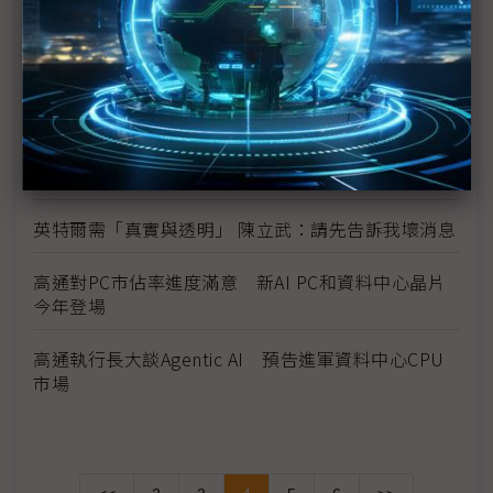
COMPUTEX開幕在即 黃志芳、彭双浪：台灣位處AI
變革核心
宏碁擴大AI PC陣容 NB新品亮相COMPUTEX
倚天酷碁COMPUTEX拓穿戴應用 發表智慧戒指、AI
翻譯耳機
英特爾需「真實與透明」 陳立武：請先告訴我壞消息
高通對PC市佔率進度滿意 新AI PC和資料中心晶片
今年登場
高通執行長大談Agentic AI 預告進軍資料中心CPU
市場