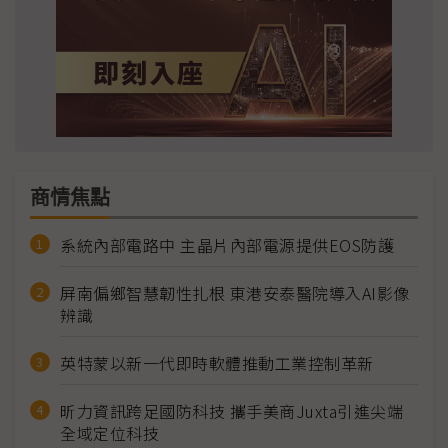
商情焦點
系統內部電路中 主晶片內部電源提供EOS防護
屏南偏鄉智慧韌性扎根 東港安泰醫院導入AI影像
辨識
英特蒙以新一代即時軟體推動工業控制革新
昕力資訊跨足國防科技 攜手美商Juxta引進尖端
全域定位科技