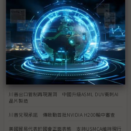
美政府關鍵裁定倒數 DJI無人機恐遭美禁飛
Garmin估2026年車市溫和成長 Hybrid熱銷成雙面
刃考驗供應鏈韌性
台積電赴美引發國安疑慮 政府重申需符合N-2原則
台美百億軍售首見TAK項目 國軍共同作戰影像添戰
力
美本土製晶片里程碑 德儀首座12吋晶圓廠正式投產
川普出口管制再現漏洞 中國升級ASML DUV衝刺AI
晶片製造
川普兌現承諾 傳啟動首批NVIDIA H200輸中審查
美國貿易代表於國會正面表態 支持USMCA維持現行