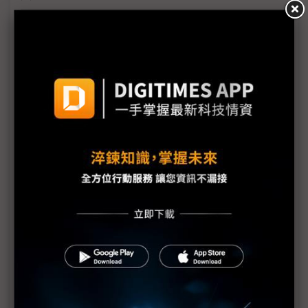
憂員工無法再入境美國 Google、蘋果建議外籍僱員
勿離境
川普鬆綁H200出口惹議 美國會擬推法案嚴管輸中AI
晶片審查
美國貿易代表重批歐盟、印度 談判將延續到2026
川普關稅恐遭推翻 白宮首席經濟顧問警告：恐成行
政災難
微軟、Google入列！ 24家科技大廠簽約白宮AI「創
世紀任務」
民主黨議員要求調查美國商務部長 質疑AI資料中心
政策涉利益衝突
川普家族進軍核融合 TMTG合併TAE押注未來AI能源