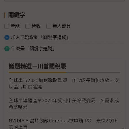
關鍵字
產能
營收
無人載具
加入已選取到「關鍵字追蹤」
什麼是「關鍵字追蹤」
議題精選－川普關稅戰
全球車市2025加速戰略重塑 BEV成長動能放緩、安
世晶片斷供延燒
全球半導體產業2025年受制中美冷戰變局 AI需求成
希望曙光
NVIDIA AI晶片勁敵Cerebras欲申請IPO 最快2Q26
美國上市