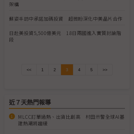
架構
蘇姿丰訪中承諾加碼投資 超微盼深化中美晶片合作
日赴美投資5,500億美元 18日兩國進入實質討論階
段
<<
1
2
3
4
5
>>
近７天熱門報導
MLCC訂單過熱、出貨比創高 村田示警全球AI基
建熱潮將趨緩