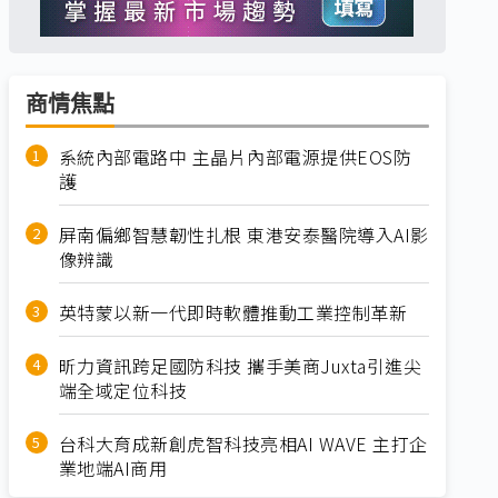
商情焦點
系統內部電路中 主晶片內部電源提供EOS防
護
屏南偏鄉智慧韌性扎根 東港安泰醫院導入AI影
像辨識
英特蒙以新一代即時軟體推動工業控制革新
昕力資訊跨足國防科技 攜手美商Juxta引進尖
端全域定位科技
台科大育成新創虎智科技亮相AI WAVE 主打企
業地端AI商用