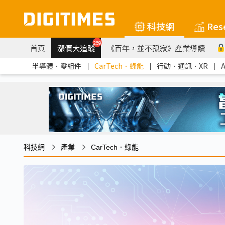
科技網
Res
259
首頁
漲價大追蹤
《百年，並不孤寂》產業導讀
半導體．零組件
｜
CarTech．綠能
｜
行動．通訊．XR
｜
科技網
產業
CarTech．綠能