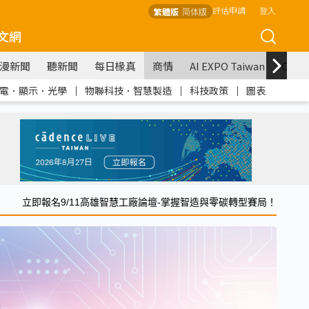
評估申請
登入
繁體版
简体版
文網
漫新聞
聽新聞
每日椽真
商情
AI EXPO Taiwan
COM
電．顯示．光學
｜
物聯科技．智慧製造
｜
科技政策
｜
圖表
立即報名9/11高雄智慧工廠論壇-掌握智造與零碳轉型賽局！