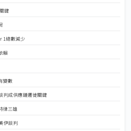
關鍵
局
 1總數減少
依賴
有變數
新談判成供應鏈遷徙關鍵
特律三雄
美伊談判