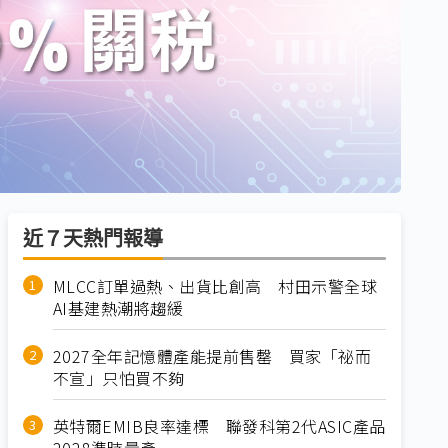
近７天熱門報導
MLCC訂單過熱、出貨比創高 村田示警全球
AI基建熱潮將趨緩
2027全年記憶體產能提前售罄 買家「祕而
不宣」只怕買不夠
英特爾EMIB良率達標 聯發科第2代ASIC產品
2028準時量產