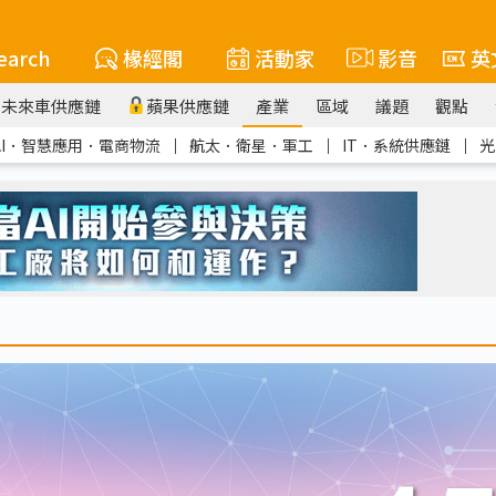
earch
椽經閣
活動家
影音
英
未來車供應鏈
蘋果供應鏈
產業
區域
議題
觀點
AI．智慧應用．電商物流
｜
航太．衛星．軍工
｜
IT．系統供應鏈
｜
光