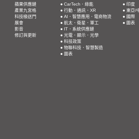
蘋果供應鏈
●
CarTech．綠能
●
印度
產業九宮格
●
行動．通訊．XR
●
東亞/
科技椽送門
●
AI．智慧應用．電商物流
●
國際
展會
●
航太．衛星．軍工
●
圖表
影音
●
IT．系統供應鏈
修訂與更新
●
光電．顯示．光學
●
科技政策
●
物聯科技．智慧製造
●
圖表