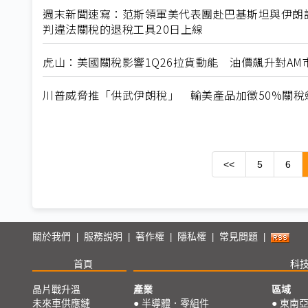
週末新聞速寫：范斯領軍美代表團赴巴基斯坦與伊朗談判
判違法關稅的退稅工具20日上線
虎山：美國關稅影響1Q26拉貨動能 油價飆升對AM
川普威脅推「供武伊朗稅」 輸美產品加徵50%關稅
<<
5
6
關於我們
服務說明
著作權
隱私權
常見問題
|
|
|
|
|
首頁
科
晶片戰升溫
產業
區域
未來車供應鏈
●
半導體．零組件
●
東南