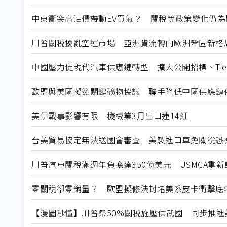
中東衝突高油價帶動EV買氣？ 關稅等政策變化仍為
川普關稅擾亂空運市場 亞洲貨流轉向歐洲鞏固新格
中國壓力促現代汽車供應鏈轉型 擴大公開招標、Tier
歐盟與美國擬簽關鍵礦物協議 聯手降低中國供應鏈
美伊戰事影響有限 機械業3月出口連14紅
台美貿易協定無法送國會審查 美製進口車免關稅恐
川普汽車關稅滿週年負擔達350億美元 USMCA重
零關稅卻零銷量？ 歐盟擬修法封堵美系皮卡衝擊底
【漫圖秒懂】川普祭50%關稅施壓供武國 同步推進