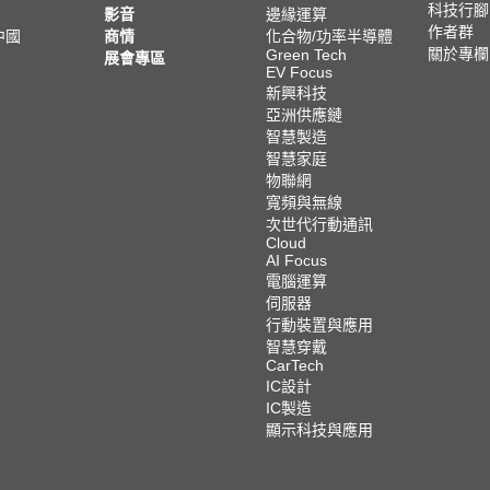
科技行腳
影音
邊緣運算
作者群
中國
商情
化合物/功率半導體
關於專欄
Green Tech
展會專區
EV Focus
新興科技
亞洲供應鏈
智慧製造
智慧家庭
物聯網
寬頻與無線
次世代行動通訊
Cloud
AI Focus
電腦運算
伺服器
行動裝置與應用
智慧穿戴
CarTech
IC設計
IC製造
顯示科技與應用