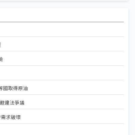
拒
險
等國取得原油
規避違法爭議
發需求破壞