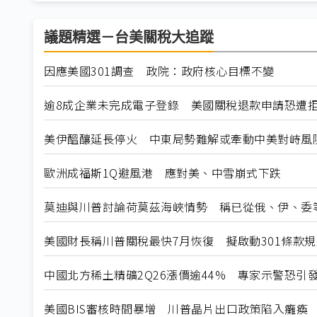
議題精選－台美關稅大追蹤
因應美國301調查 政院：政府核心目標不變
逾8成企業未完成電子登錄 美國關稅退款申請恐遭
美伊醞釀延長停火 中東局勢難解或牽動中美對峙風
歐洲成福斯1Q避風港 應對美、中雪崩式下跌
莫迪與川普討論荷莫茲海峽情勢 稱已從俄、伊、委
美國財長稱川普關稅最快7月恢復 擬啟動301條款
中國北方稀土精礦2Q26漲價逾44% 專家示警恐引
美國BIS審核時間暴增 川普晶片出口政策陷入癱瘓