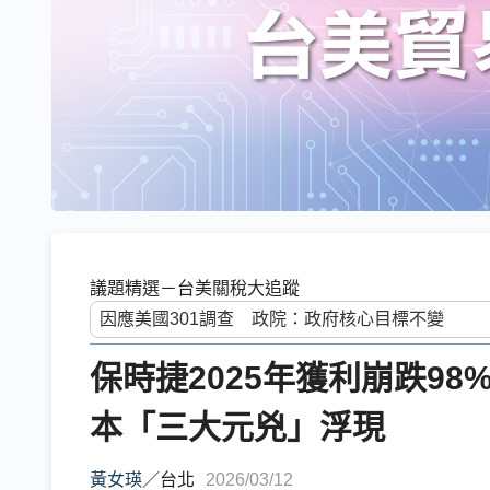
議題精選－台美關稅大追蹤
保時捷2025年獲利崩跌9
本「三大元兇」浮現
黃女瑛
／
台北
2026/03/12