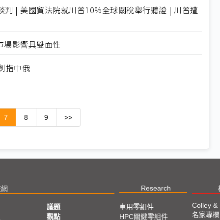
 | 美國貿法院就川普10%全球關稅舉行聽證 | 川普遭
市場影響具雙面性
劍指中俄
7
8
9
>>
Research
技網
Colley &
議題
車用零組件
名家專欄
亞
觀點
HPC關鍵零組件