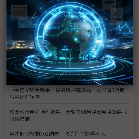
（專訪）Patrick McGee眼中的「蘋果在中國」
（一）
美國取消中國石墨160%關稅 全球電池材料供應鏈
暫鬆口氣
華紙瞄準歐盟PFAS禁令商機 以綠色製造建構轉型護
城河
日本藤倉斥資3,000億日圓擴產3倍 美日並進強化AI
光纖供應鏈
中美巴黎聚焦戰爭、投資與採購議題 為川普3月底
訪中提前暖身
歐盟駁斥產能過剩指控 示警美國若違貿易協議將採
報復措施
美國對台啟動301調查 政院評估影響不大