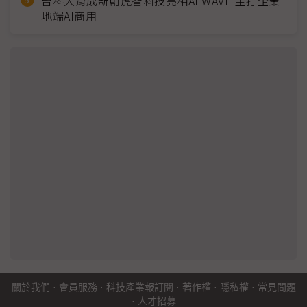
台科大育成新創虎智科技亮相AI WAVE 主打企業
地端AI商用
關於我們
·
會員服務
·
科技產業報訂閱
·
著作權
·
隱私權
·
常見問題
·
人才招募