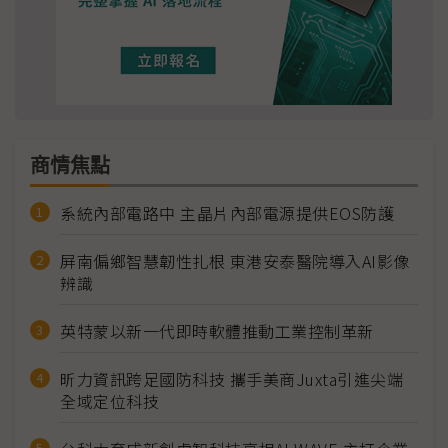
商情焦點
系統內部電路中 主晶片內部電源提供EOS防護
屏南偏鄉智慧韌性扎根 東港安泰醫院導入AI影像
辨識
英特蒙以新一代即時軟體推動工業控制革新
昕力資訊跨足國防科技 攜手美商Juxta引進尖端
全域定位科技