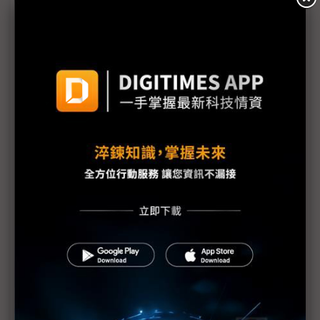
馬來西亞稱對美貿易協議已失效 仍面臨301調查不
確定性
（獨家）AI盛世隱形僵局 何以CSP與製造商選漲
價、緩擴產？
中東戰事與301調查「雙重夾擊」 吳東亮：油價與
通膨壓力恐直逼企業
三星、合肥晶合代工費喊漲 材料與晶片通膨全線擴
大
WCO認定戶外LED顯示器模組免關稅！南韓成功化解
顯示業關稅危機
川普威脅推遲川習會 要求中國助推荷莫茲海峽恢復
航運