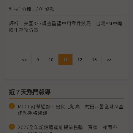
科技1分鐘：301條款
評析：美國337調查重塑車用零件競局 台灣AM車鏈
陷生存攻防戰
<<
9
10
11
12
13
>>
近７天熱門報導
MLCC訂單過熱、出貨比創高 村田示警全球AI基
建熱潮將趨緩
2027全年記憶體產能提前售罄 買家「祕而不