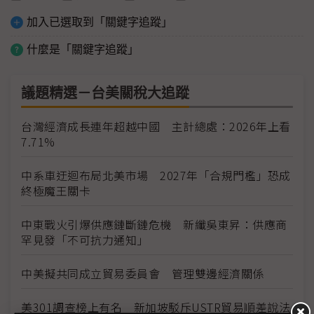
加入已選取到「關鍵字追蹤」
什麼是「關鍵字追蹤」
議題精選－台美關稅大追蹤
台灣經濟成長連年超越中國 主計總處：2026年上看
7.71%
中系車迂迴布局北美市場 2027年「合規門檻」恐成
終極魔王關卡
中東戰火引爆供應鏈斷鏈危機 新纖吳東昇：供應商
罕見發「不可抗力通知」
中美擬共同成立貿易委員會 管理雙邊經濟關係
美301調查榜上有名 新加坡駁斥USTR貿易順差說法