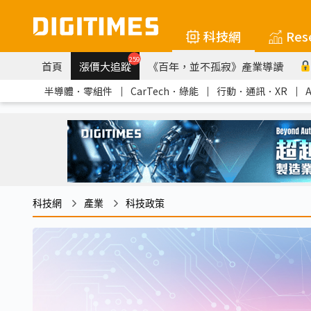
科技網
Res
259
首頁
漲價大追蹤
《百年，並不孤寂》產業導讀
半導體．零組件
｜
CarTech．綠能
｜
行動．通訊．XR
｜
科技網
產業
科技政策