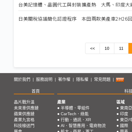
台美記憶體、晶圓代工與封裝擴產熱 大馬、印度大
日美關稅協議簡化認證程序 本田兩款美產車2H26
<<
10
11
關於我們
服務說明
著作權
隱私權
常見問題
|
|
|
|
|
首頁
科
晶片戰升溫
產業
區域
未來車供應鏈
●
半導體．零組件
●
東南
蘋果供應鏈
●
CarTech．綠能
●
印度
產業九宮格
●
行動．通訊．XR
●
東亞/
科技椽送門
●
AI．智慧應用．電商物流
●
國際
展會
●
航太．衛星．軍工
●
圖表