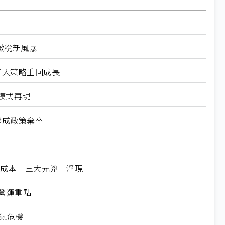
徵稅新風暴
立三大策略重回成長
模式再現
慘成政策棄卒
型成本「三大元兇」浮現
」營運重點
氣危機