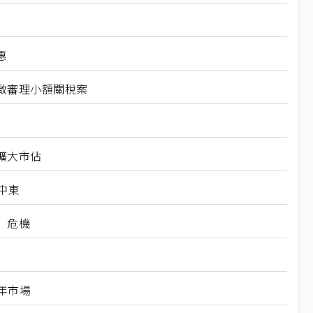
惠
啟審理小額關稅案
勢擴大市佔
中東
」危機
5年市場