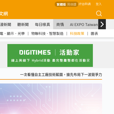
評估申請
登入
繁體版
简体版
文網
漫新聞
聽新聞
每日椽真
商情
AI EXPO Taiwan
COM
電．顯示．光學
｜
物聯科技．智慧製造
｜
科技政策
｜
圖表
一次看懂自主工廠技術藍圖，搶先布局下一波競爭力