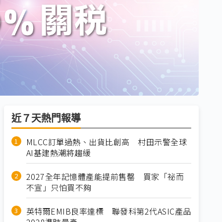
近７天熱門報導
MLCC訂單過熱、出貨比創高 村田示警全球
AI基建熱潮將趨緩
2027全年記憶體產能提前售罄 買家「祕而
不宣」只怕買不夠
英特爾EMIB良率達標 聯發科第2代ASIC產品
2028準時量產