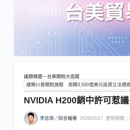
議題精選－台美關稅大追蹤
NVIDIA H200銷中許
李佶璋
／
綜合報導
2026/03/17
更新時間：202