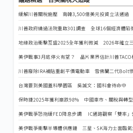
議題精選－台美關稅大追蹤
緩解川普關稅施壓 南韓3,500億美元投資立法通過
川普政府繞過法院重啟301調查 全球16個經濟體陷
地緣政治衝擊互盛2025全年獲利微減 2026年確
美伊戰事3月底停火有望？ 晶片業界估計川普TACO
川普廢除IRA補貼重創平價電動車 雪佛蘭二代Bolt
台灣要到美國蓋科學園區 吳誠文：國科會待命中
保時捷2025年獲利崩跌98% 中國車市、關稅與轉
美伊戰爭恐拖緩FED降息步調 IC通路觀察「雙率
美伊戰爭衝擊半導體供應鏈 三星、SK海力士面臨氦