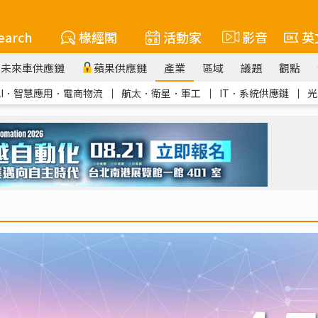
earch
椽經閣
活動家
影音
英
未來車供應鏈
蘋果供應鏈
產業
區域
議題
觀點
AI．智慧應用．電商物流
｜
航太．衛星．軍工
｜
IT．系統供應鏈
｜
光