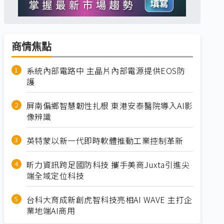
商情焦點
系統內部電路中 主晶片內部電源提供EOS防
護
屏南偏鄉智慧韌性扎根 東港安泰醫院導入AI影
像辨識
英特蒙以新一代即時軟體推動工業控制革新
昕力資訊跨足國防科技 攜手美商Juxta引進尖
端全域定位科技
台科大育成新創虎智科技亮相AI WAVE 主打企
業地端AI商用