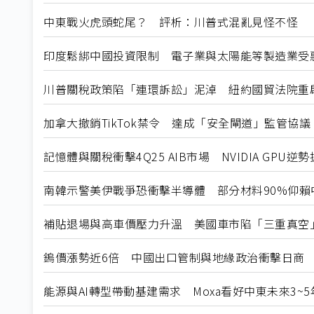
中東戰火虎頭蛇尾？ 評析：川普式混亂見怪不怪
印度鬆綁中國投資限制 電子業與太陽能等製造業受
川普關稅政策陷「連環訴訟」泥淖 紐約國貿法院重
加拿大撤銷TikTok禁令 達成「安全閘道」監管協議
記憶體與關稅衝擊4Q25 AIB市場 NVIDIA GPU逆
南韓示警美伊戰爭恐衝擊半導體 部分材料90%仰賴
補貼退場與高車價壓力升溫 美國車市陷「三重真空
鎢價漲勢近6倍 中國出口管制與地緣政治衝擊日商
能源與AI轉型帶動基建需求 Moxa看好中東未來3~