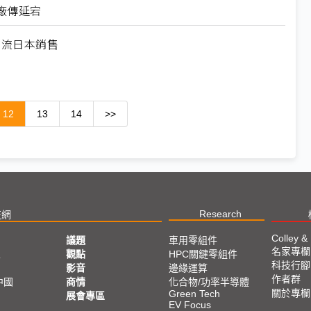
廠傳延宕
回流日本銷售
12
13
14
>>
Research
技網
Colley &
議題
車用零組件
名家專欄
亞
觀點
HPC關鍵零組件
科技行腳
影音
邊緣運算
作者群
中國
商情
化合物/功率半導體
關於專欄
Green Tech
展會專區
EV Focus