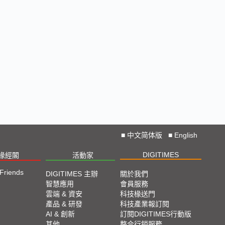
■
中文简体版
■
English
DIGITIMES
椽經閣
活動家
 Friends
DIGITIMES 主辦
關於我們
智慧應用
會員服務
雲端 & 資安
科技椽送門
產品 & 研發
科技產業報訂閱
AI & 創新
訂閱DIGITIMES行動版
其他
整合行銷服務