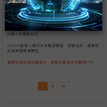
烏克蘭派專家助中東 輸出實戰反無人機寶貴經驗
美軍第二支兩棲打擊群挺進中東 荷莫茲海峽恐面臨
新一波戰火
Anduril俄亥俄州新廠啟動量產 FURY忠誠僚機導入
AI無人作戰新紀元
Anduril創辦人揭示未來戰爭願景 發展核武、進軍地
底與美國軍事轉型
著眼地面前進部署需求 美國空軍徵求特戰用FPV
1
2
>>