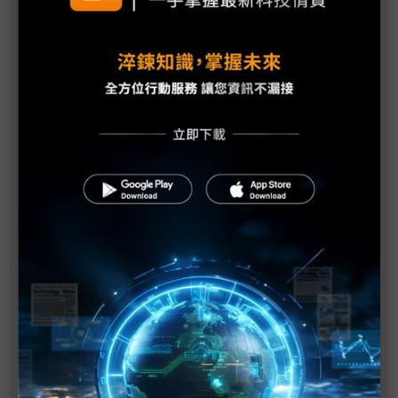
烏克蘭總統攜反無人機專家挺海灣 換取愛國者飛彈
支援
美軍戰斧飛彈消耗逾850枚 五角大廈憂供應壓力
反制伊朗水下不對稱威脅 美國DIU攜手英國國防部
推動REEF計畫
美國海軍終止MASC計畫 中型無人水面艦將成黃金
艦隊重要戰力
科技1分鐘：小型無人系統（sUAS）
科技1分鐘：航海顯示器
Skydio獲美軍5200萬美元大單 鞏固短程偵察無人機
霸主地位