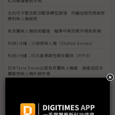
紅供應鏈優勢浮現
北約司令警告歐洲戰爭轉型緩慢 呼籲加速防務創新
應對無人機威脅
烏克蘭無人機技術躍進 瞄準中東防禦市場新商機
科技1分鐘：沙赫德無人機（Shahed drones）
科技1分鐘：印太產業韌性夥伴關係（PIPIR）
日本Terra Drone出資烏克蘭無人機廠 搶進低成本
攔截用無人機外銷市場
伊朗戰爭催生美國低成本無人機革命 國防科技迎擴
產挑戰
Anduril攜手Palantir主導金穹系統核心軟體 美國航
太防禦盾加速成形