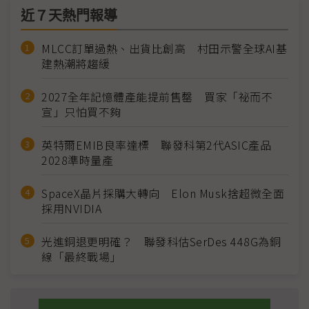
近７天熱門報導
MLCC訂單過熱、出貨比創高 村田示警全球AI基
建熱潮將趨緩
2027全年記憶體產能提前售罄 買家「祕而不
宣」只怕買不夠
英特爾EMIB良率達標 聯發科第2代ASIC產品
2028準時量產
SpaceX晶片採購大轉向 Elon Musk捨超微全面
採用NVIDIA
光進銅退更明確？ 聯發科估SerDes 448G為銅
線「最終戰場」