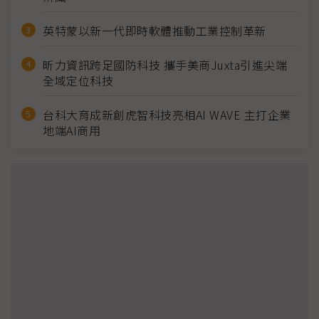
英特蒙以新一代即時軟體推動工業控制革新
昕力資訊跨足國防科技 攜手美商Juxta引進尖端
全域定位科技
台科大育成新創虎智科技亮相AI WAVE 主打企業
地端AI商用