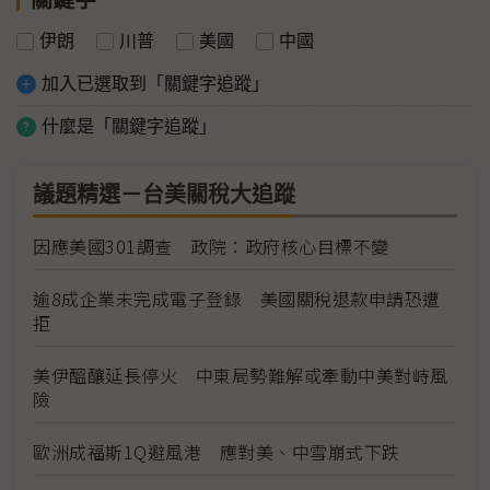
伊朗
川普
美國
中國
加入已選取到「關鍵字追蹤」
什麼是「關鍵字追蹤」
議題精選－台美關稅大追蹤
因應美國301調查 政院：政府核心目標不變
逾8成企業未完成電子登錄 美國關稅退款申請恐遭
拒
美伊醞釀延長停火 中東局勢難解或牽動中美對峙風
險
歐洲成福斯1Q避風港 應對美、中雪崩式下跌