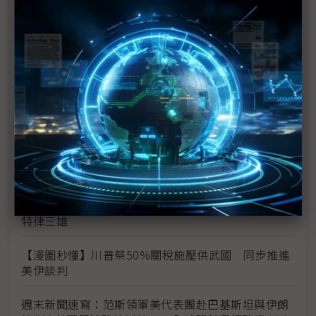
歐盟與美國擬簽關鍵礦物協議 聯手降低中國供應鏈
依賴
美伊戰事影響有限 機械業3月出口連14紅
台美貿易協定無法送國會審查 美製進口車免關稅恐
有變數
川普汽車關稅滿週年負擔達350億美元 USMCA重新
談判成供應鏈遷徙關鍵
零關稅卻零銷量？ 歐盟擬修法封堵美系皮卡衝擊底
特律三雄
【漫圖秒懂】川普祭50%關稅施壓供武國 同步推進
美伊談判
週末新聞速寫：范斯領軍美代表團赴巴基斯坦與伊朗