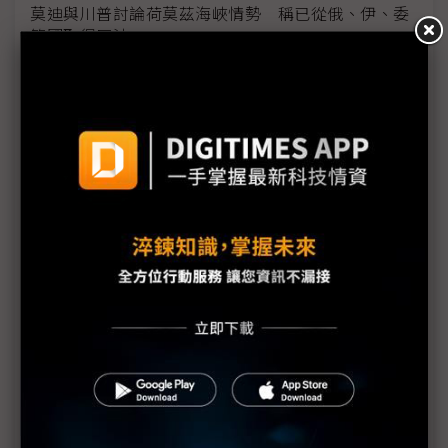
莫迪與川普討論荷莫茲海峽情勢 稱已從俄、伊、委
等國取得原油
美國財長稱川普關稅最快7月恢復 擬啟動301條款規
避違法爭議
中國北方稀土精礦2Q26漲價逾44% 專家示警恐引
發需求破壞
美國BIS審核時間暴增 川普晶片出口政策陷入癱瘓
中東衝突高油價帶動EV買氣？ 關稅等政策變化仍為
關鍵
川普關稅擾亂空運市場 亞洲貨流轉向歐洲鞏固新格
局
中國壓力促現代汽車供應鏈轉型 擴大公開招標、
Tier 1總數減少