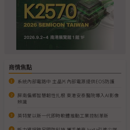
商情焦點
系統內部電路中 主晶片內部電源提供EOS防護
屏南偏鄉智慧韌性扎根 東港安泰醫院導入AI影像
辨識
英特蒙以新一代即時軟體推動工業控制革新
昕力資訊跨足國防科技 攜手美商Juxta引進尖端