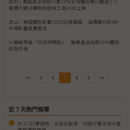
談判 | 美國貿法院就川普10%全球關稅舉行聽證 | 川
普遭判違法關稅的退稅工具20日上線
虎山：美國關稅影響1Q26拉貨動能 油價飆升對AM
市場影響具雙面性
川普威脅推「供武伊朗稅」 輸美產品加徵50%關稅
劍指中俄
<<
5
6
7
8
9
>>
近７天熱門報導
MLCC訂單過熱、出貨比創高 村田示警全球AI基
建熱潮將趨緩