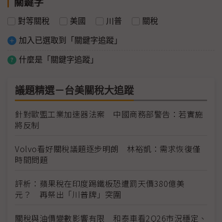
關鍵字
對等關稅
美國
川普
關稅
加入已選取到「關鍵字追蹤」
什麼是「關鍵字追蹤」
議題精選－台美關稅大追蹤
針對歐盟工業加速器法案 中國商務部警告：若實施
將反制
Volvo看好關稅議題逐步明朗 林裕凱：需求恢復僅
時間問題
評析：蘋果稅在印度踢鐵板恐遭罰天價380億美
元？ 再祭出「川普牌」突圍
關稅與油價變數影響有限 和泰車看2Q26市況穩定、