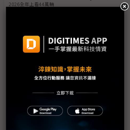
2026全年上看44萬輛
海外建廠趨勢興起 美系自動化大廠指人才與生態系
成隱形挑戰
台廠踴躍發放股利並調高薪資 人均GDP上看4.4萬美
元
川普點評關稅退稅：不申請才是聰明舉動
美國非法關稅退款作業費時 蘋果預計3Q26才能領回
部分款項
美國啟動川普關稅退款平台 進口商須自負申報正確
性責任
日產新款EV馬達重稀土用量減9成 大幅降低中國供
應風險