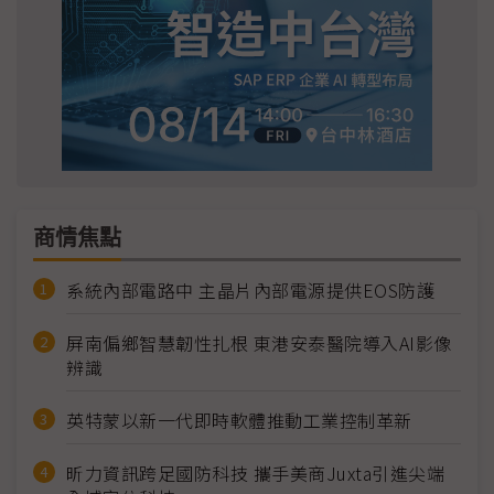
商情焦點
系統內部電路中 主晶片內部電源提供EOS防護
屏南偏鄉智慧韌性扎根 東港安泰醫院導入AI影像
辨識
英特蒙以新一代即時軟體推動工業控制革新
昕力資訊跨足國防科技 攜手美商Juxta引進尖端