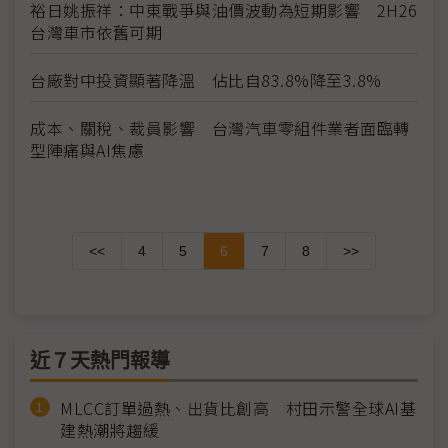
裕日姚振祥：中東戰爭與油價波動為短期影響 2H26
台灣車市依舊可期
台廠對中投資顯著降溫 佔比自83.8%降至3.8%
成本、關稅、裁員影響 台灣汽車零組件業者面臨轉
型陣痛與AI焦慮
<<
4
5
6
7
8
>>
近７天熱門報導
MLCC訂單過熱、出貨比創高 村田示警全球AI基
建熱潮將趨緩