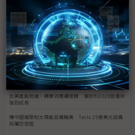
加速製造業回流 美國研議收緊汽車進口規則
美國海關將啟動退稅 陷酷寒邊界車業迎來小額續命
錢
全球需求放緩結構未變 高油價恐難持續
太陽誘電MLCC喊漲 村田成關鍵風向球、三星電機
伺機而動
Stellantis考慮重啟與東風汽車合作 在中國、歐洲共
同造車
北美產能就緒、轉單效應續發酵 事欣科2026營運拚
強勁成長
傳中國擬限制太陽能設備輸美 Tesla 29億美元設備
採購恐受阻