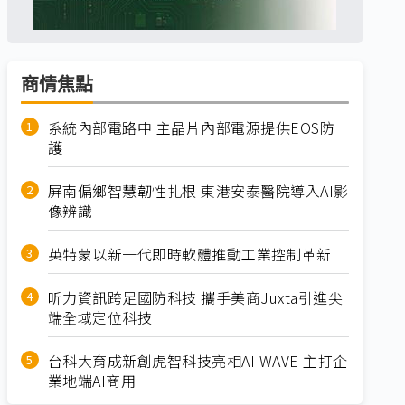
商情焦點
系統內部電路中 主晶片內部電源提供EOS防
護
屏南偏鄉智慧韌性扎根 東港安泰醫院導入AI影
像辨識
英特蒙以新一代即時軟體推動工業控制革新
昕力資訊跨足國防科技 攜手美商Juxta引進尖
端全域定位科技
台科大育成新創虎智科技亮相AI WAVE 主打企
業地端AI商用