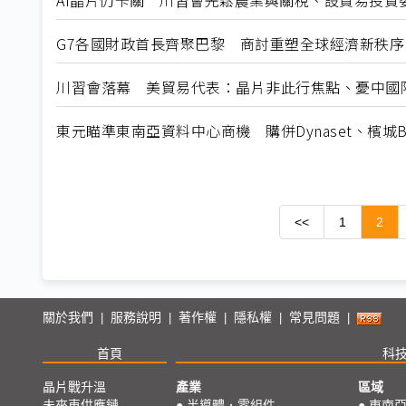
AI晶片仍卡關 川習會先鬆農業與關稅、設貿易投資
G7各國財政首長齊聚巴黎 商討重塑全球經濟新秩序
川習會落幕 美貿易代表：晶片非此行焦點、憂中國
東元瞄準東南亞資料中心商機 購併Dynaset、檳城B
<<
1
2
關於我們
服務說明
著作權
隱私權
常見問題
|
|
|
|
|
首頁
科
晶片戰升溫
產業
區域
未來車供應鏈
●
半導體．零組件
●
東南