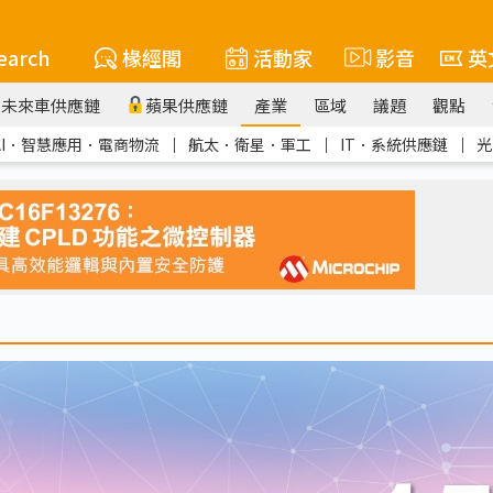
earch
椽經閣
活動家
影音
英
未來車供應鏈
蘋果供應鏈
產業
區域
議題
觀點
AI．智慧應用．電商物流
｜
航太．衛星．軍工
｜
IT．系統供應鏈
｜
光