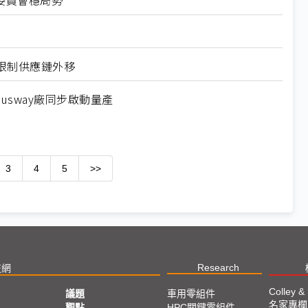
委員會穩局勢
限制供應鏈外移
usway廠同步啟動量產
3
4
5
>>
Research
技網
Colley &
議題
車用零組件
名家專欄
亞
觀點
HPC關鍵零組件