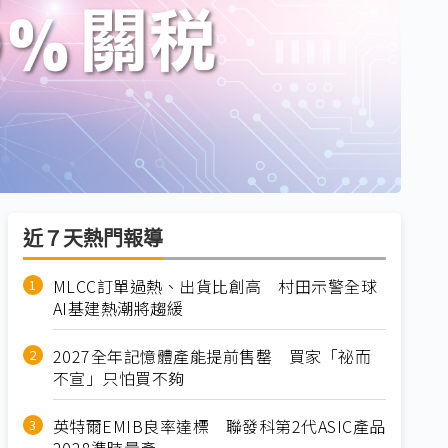
近７天熱門報導
MLCC訂單過熱、出貨比創高 村田示警全球
AI基建熱潮將趨緩
2027全年記憶體產能提前售罄 買家「祕而
不宣」只怕買不夠
英特爾EMIB良率達標 聯發科第2代ASIC產品
2028準時量產