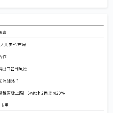
現實
擴大北美EV布局
合作
稅與出口管制風險
回流鋪路？
緩上路︳Switch 2備貨增20%
範市場