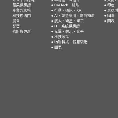
蘋果供應鏈
●
CarTech．綠能
●
印度
產業九宮格
●
行動．通訊．XR
●
東亞/
科技椽送門
●
AI．智慧應用．電商物流
●
國際
展會
●
航太．衛星．軍工
●
圖表
影音
●
IT．系統供應鏈
修訂與更新
●
光電．顯示．光學
●
科技政策
●
物聯科技．智慧製造
●
圖表