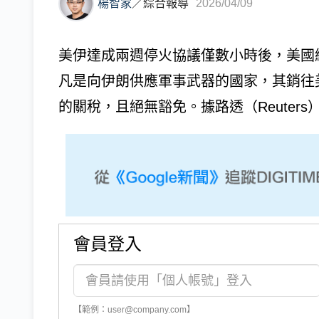
楊智家
／
綜合報導
2026/04/09
美伊達成兩週停火協議僅數小時後，美國總統川
凡是向伊朗供應軍事武器的國家，其銷往
的關稅，且絕無豁免。據路透（Reuters）
會員登入
【範例：user@company.com】