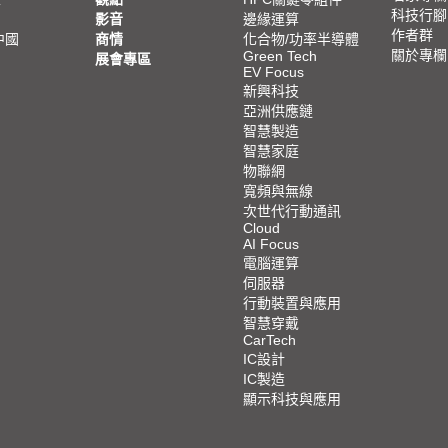
科技行腳
影音
邊緣運算
作者群
中國
商情
化合物/功率半導體
關於專欄
Green Tech
展會專區
EV Focus
新興科技
亞洲供應鏈
智慧製造
智慧家庭
物聯網
寬頻與無線
次世代行動通訊
Cloud
AI Focus
電腦運算
伺服器
行動裝置與應用
智慧穿戴
CarTech
IC設計
IC製造
顯示科技與應用