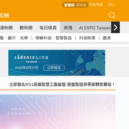
評估申請
登入
繁體版
简体版
文網
漫新聞
聽新聞
每日椽真
商情
AI EXPO Taiwan
COM
電．顯示．光學
｜
物聯科技．智慧製造
｜
科技政策
｜
圖表
立即報名9/11高雄智慧工廠論壇-掌握智造與零碳轉型賽局！