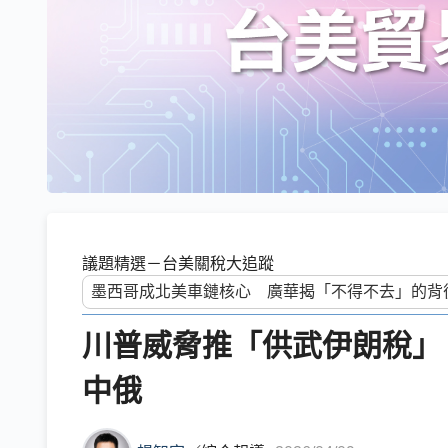
議題精選－台美關稅大追蹤
川普威脅推「供武伊朗稅」
中俄