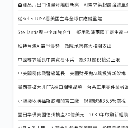
亞洲晶片出口價量背離創新高 AI需求築起最強避風
從SelectUSA看美國主導全球供應鏈重建
Stellantis與中企加強合作 擬用歐洲兩國工廠生產
維持台灣AI競爭優勢 政院承諾擴大相關支出
中國尋求延長中美貿易休兵 設301關稅接受上限
中美關稅休戰暫緩延長 美國財長拋AI與投資新架構
墨西哥擴大非FTA進口關稅品項 台系車用零件業者
小鵬擬收購福斯歐洲閒置工廠 規避歐盟35.5%關稅
豐田準備美國德州擴產20億美元 2030年啟動新組