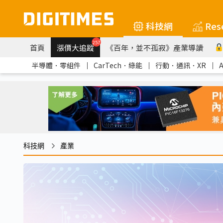
科技網
Res
257
首頁
漲價大追蹤
《百年，並不孤寂》產業導讀
半導體．零組件
｜
CarTech．綠能
｜
行動．通訊．XR
｜
科技網
產業