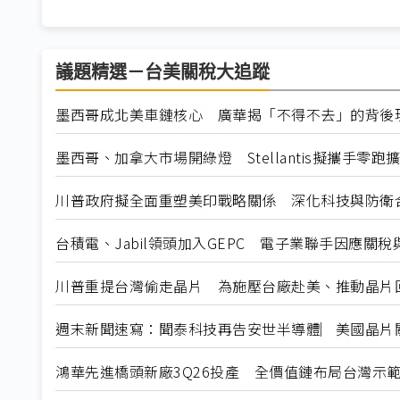
議題精選－台美關稅大追蹤
墨西哥成北美車鏈核心 廣華揭「不得不去」的背後
墨西哥、加拿大市場開綠燈 Stellantis擬攜手零跑
川普政府擬全面重塑美印戰略關係 深化科技與防衛
台積電、Jabil領頭加入GEPC 電子業聯手因應關
川普重提台灣偷走晶片 為施壓台廠赴美、推動晶片
週末新聞速寫：聞泰科技再告安世半導體︳美國晶片關稅暫
鴻華先進橋頭新廠3Q26投產 全價值鏈布局台灣示