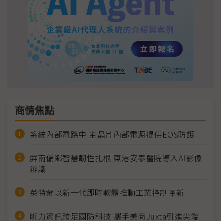
商情焦點
系統內部電路中 主晶片內部電源提供EOS防護
屏南偏鄉智慧韌性扎根 東港安泰醫院導入AI影像
辨識
英特蒙以新一代即時軟體推動工業控制革新
昕力資訊跨足國防科技 攜手美商Juxta引進尖端