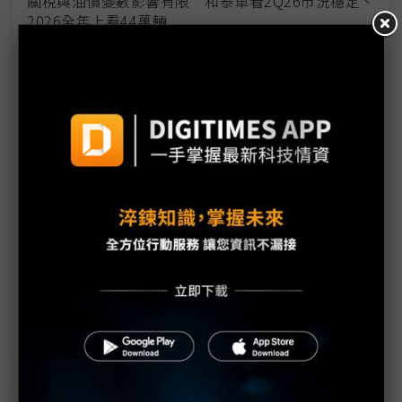
關稅與油價變數影響有限 和泰車看2Q26市況穩定、
2026全年上看44萬輛
海外建廠趨勢興起 美系自動化大廠指人才與生態系
成隱形挑戰
台廠踴躍發放股利並調高薪資 人均GDP上看4.4萬美
元
川普點評關稅退稅：不申請才是聰明舉動
美國非法關稅退款作業費時 蘋果預計3Q26才能領回
部分款項
美國啟動川普關稅退款平台 進口商須自負申報正確
性責任
日產新款EV馬達重稀土用量減9成 大幅降低中國供
應風險