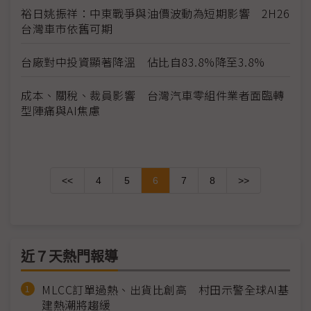
裕日姚振祥：中東戰爭與油價波動為短期影響 2H26
台灣車市依舊可期
台廠對中投資顯著降溫 佔比自83.8%降至3.8%
成本、關稅、裁員影響 台灣汽車零組件業者面臨轉
型陣痛與AI焦慮
<<
4
5
6
7
8
>>
近７天熱門報導
MLCC訂單過熱、出貨比創高 村田示警全球AI基
建熱潮將趨緩