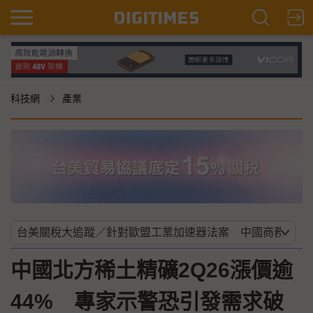
科技網
產業
中國北方稀土精礦2Q26漲價逾
44% 專家示警恐引發需求破