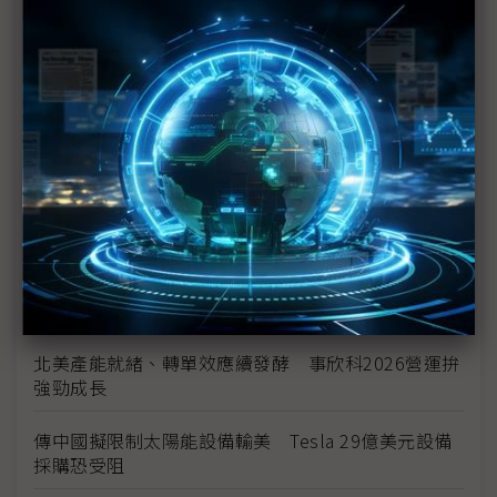
加速製造業回流 美國研議收緊汽車進口規則
美國海關將啟動退稅 陷酷寒邊界車業迎來小額續命
錢
全球需求放緩結構未變 高油價恐難持續
太陽誘電MLCC喊漲 村田成關鍵風向球、三星電機
伺機而動
Stellantis考慮重啟與東風汽車合作 在中國、歐洲共
同造車
北美產能就緒、轉單效應續發酵 事欣科2026營運拚
強勁成長
傳中國擬限制太陽能設備輸美 Tesla 29億美元設備
採購恐受阻