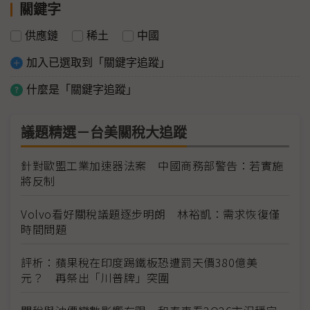
關鍵字
供應鏈
稀土
中國
加入已選取到「關鍵字追蹤」
什麼是「關鍵字追蹤」
議題精選－台美關稅大追蹤
針對歐盟工業加速器法案 中國商務部警告：若實施
將反制
Volvo看好關稅議題逐步明朗 林裕凱：需求恢復僅
時間問題
評析：蘋果稅在印度踢鐵板恐遭罰天價380億美
元？ 再祭出「川普牌」突圍