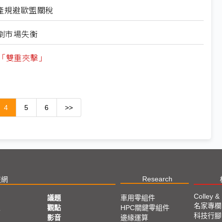
產規避歐盟關稅
劇市場失衡
「雙重夾擊」
4
5
6
>>
Research
技網
Colley &
議題
車用零組件
名家專欄
亞
觀點
HPC關鍵零組件
科技行腳
影音
邊緣運算