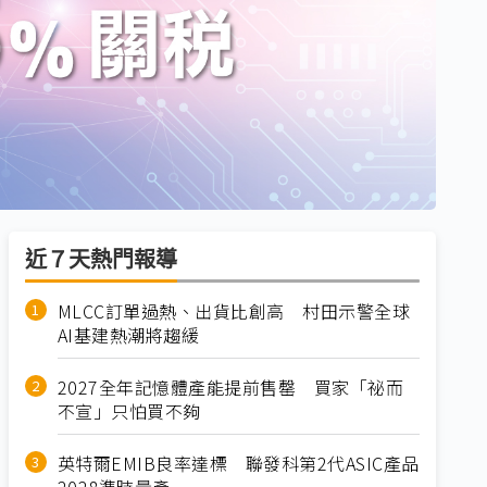
近７天熱門報導
MLCC訂單過熱、出貨比創高 村田示警全球
AI基建熱潮將趨緩
2027全年記憶體產能提前售罄 買家「祕而
不宣」只怕買不夠
英特爾EMIB良率達標 聯發科第2代ASIC產品
2028準時量產