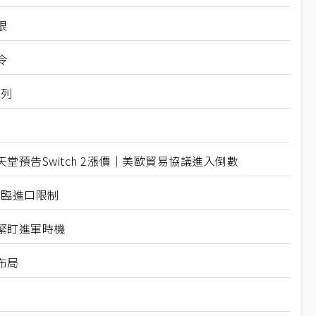
限
令
入列
預告Switch 2漲價｜美歐貿易協議進入倒數
面臨進口限制
緊盯進軍時機
布局