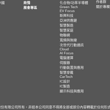
作者群
中國
商情
化合物/功率半導體
關於專欄
Green Tech
展會專區
EV Focus
新興科技
亞洲供應鏈
智慧製造
智慧家庭
物聯網
寬頻與無線
次世代行動通訊
Cloud
AI Focus
電腦運算
伺服器
行動裝置與應用
智慧穿戴
CarTech
IC設計
IC製造
顯示科技與應用
限公司所有，非經本公司同意不得將全部或部分內容轉載於任何形式之媒體 © 