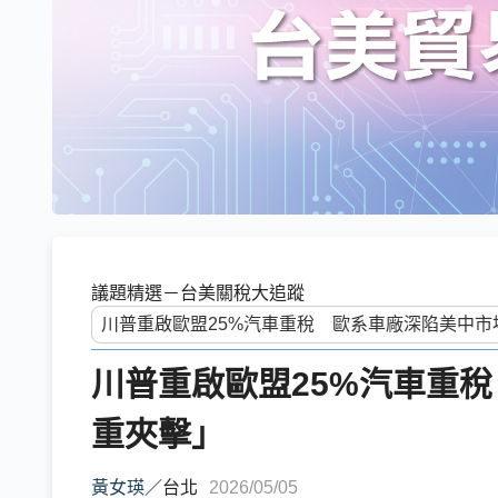
議題精選－台美關稅大追蹤
川普重啟歐盟25%汽車重
重夾擊」
黃女瑛
／
台北
2026/05/05