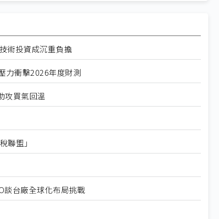
徑技術投資成沉重負擔
力衝擊2026年度財測
助攻買氣回溫
關稅聯盟」
EO談台廠全球化布局挑戰