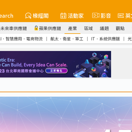
earch
椽經閣
活動家
影音
英
未來車供應鏈
蘋果供應鏈
產業
區域
議題
觀點
AI．智慧應用．電商物流
｜
航太．衛星．軍工
｜
IT．系統供應鏈
｜
光