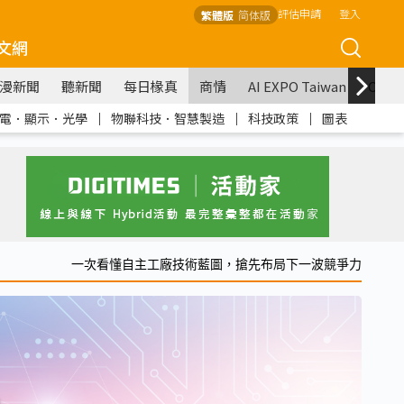
評估申請
登入
繁體版
简体版
文網
漫新聞
聽新聞
每日椽真
商情
AI EXPO Taiwan
COM
電．顯示．光學
｜
物聯科技．智慧製造
｜
科技政策
｜
圖表
一次看懂自主工廠技術藍圖，搶先布局下一波競爭力