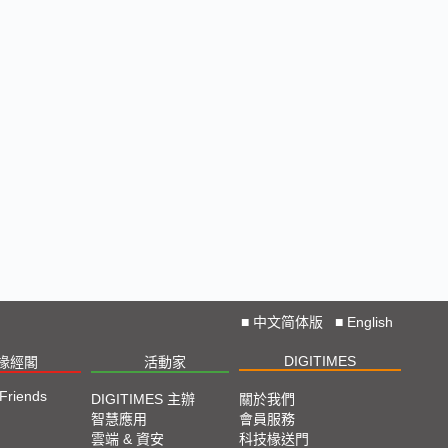
■
中文简体版
■
English
DIGITIMES
椽經閣
活動家
 Friends
DIGITIMES 主辦
關於我們
智慧應用
會員服務
雲端 & 資安
科技椽送門