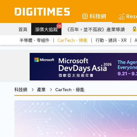
科技網
Res
259
首頁
漲價大追蹤
《百年，並不孤寂》產業導讀
半導體．零組件
｜
CarTech．綠能
｜
行動．通訊．XR
｜
科技網
產業
CarTech．綠能