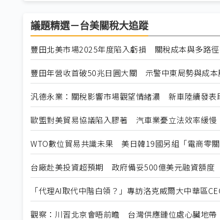
議題精選－台美關稅大追蹤
豐田北美市場2025年度陷入虧損 關稅成本與多路
豐田年營收首破50兆日圓大關 示警中東局勢與成本壓
汎德永業：關稅影響市場觀望情緒濃 新車陸續發表
歐盟對美貿易協議陷入膠著 汽車業憂立法效率緩慢
WTO數位貿易共識未果 美日韓19國另組「電商零
台廠赴美投資超預期 政府備妥500億美元融資額度
「代理AI取代中階白領？」專訪洛克威爾大中華區C
觀察：川習北京會晤前瞻 台灣供應鏈位處心臟地帶