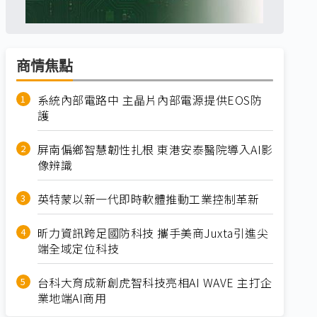
商情焦點
系統內部電路中 主晶片內部電源提供EOS防
護
屏南偏鄉智慧韌性扎根 東港安泰醫院導入AI影
像辨識
英特蒙以新一代即時軟體推動工業控制革新
昕力資訊跨足國防科技 攜手美商Juxta引進尖
端全域定位科技
台科大育成新創虎智科技亮相AI WAVE 主打企
業地端AI商用