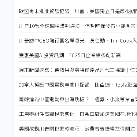
歐盟尚未批准貿易協議 川普：美國獨立日是最後期
川普10%全球關稅遭判違法 但暫時僅發布小範圍禁
川普訪中CEO隨行團名單曝光 黃仁勳、Tim Cook
受惠美國AI投資風潮 2025日企業績多創新高
週末新聞速寫：傳蘋果與英特爾達晶片代工協議｜任天堂
加拿大擬設中國電動車進口配額 比亞迪、Tesla恐
南韓淪為中國電動車出海跳板？ 極氪、小米等業者
車用零組件高關稅常態化 日系車廠加速美國在地化
美國啟動川普關稅退款流程 消費者後續權益引關注