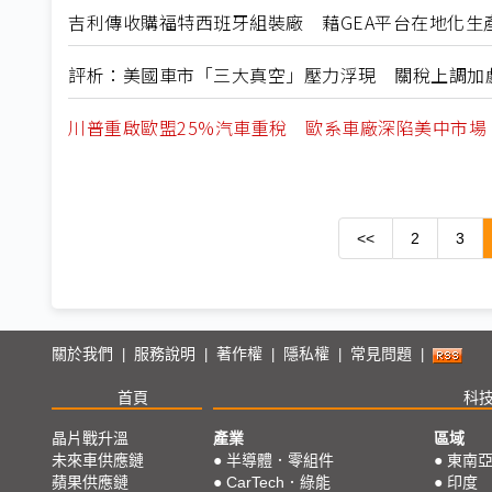
吉利傳收購福特西班牙組裝廠 藉GEA平台在地化生
評析：美國車市「三大真空」壓力浮現 關稅上調加
川普重啟歐盟25%汽車重稅 歐系車廠深陷美中市場
<<
2
3
關於我們
服務說明
著作權
隱私權
常見問題
|
|
|
|
|
首頁
科
晶片戰升溫
產業
區域
未來車供應鏈
●
半導體．零組件
●
東南
蘋果供應鏈
●
CarTech．綠能
●
印度