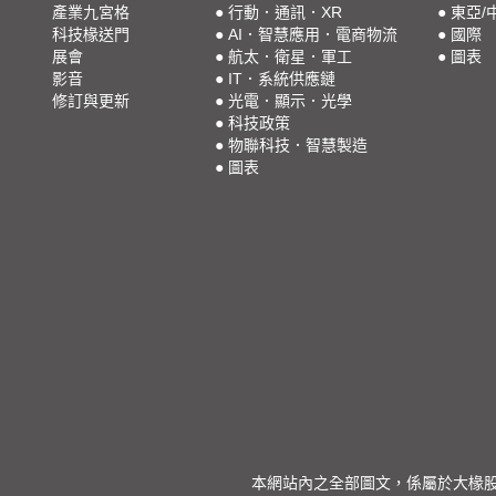
產業九宮格
●
行動．通訊．XR
●
東亞/
科技椽送門
●
AI．智慧應用．電商物流
●
國際
展會
●
航太．衛星．軍工
●
圖表
影音
●
IT．系統供應鏈
修訂與更新
●
光電．顯示．光學
●
科技政策
●
物聯科技．智慧製造
●
圖表
本網站內之全部圖文，係屬於大椽股份有