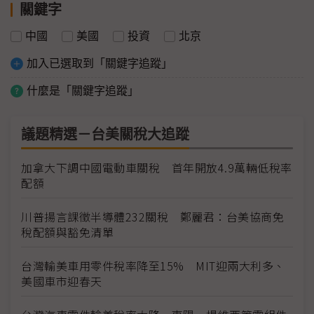
關鍵字
中國
美國
投資
北京
加入已選取到「關鍵字追蹤」
什麼是「關鍵字追蹤」
議題精選－台美關稅大追蹤
加拿大下調中國電動車關稅 首年開放4.9萬輛低稅率
配額
川普揚言課徵半導體232關稅 鄭麗君：台美協商免
稅配額與豁免清單
台灣輸美車用零件稅率降至15% MIT迎兩大利多、
美國車市迎春天