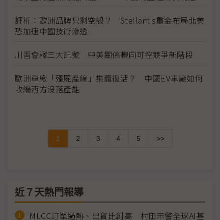
評析：歐洲品牌只剩空殼？ Stellantis重金布局北美
恐加速中國技術滲透
川習會釋三大訊號 中美關係轉向可控競爭新階段
歐洲車廠「殭屍產線」集體復活？ 中國EV車廠如何
收編西方沒落產能
1
2
3
4
5
>>
近７天熱門報導
MLCC訂單過熱、出貨比創高 村田示警全球AI基