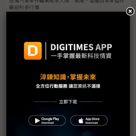
台灣汽車零件輸美稅率大降 東陽、堤維西等零組件
廠迎利多行情
台美關稅與能源價格成兩大關鍵 尚騰看好2H26車市
有望優於1H
朋程擴產搶攻高效車用元件市場 AI伺服器與HVDC
模組拚2027放量
規避關稅大打平價與豪奢雙戰線 中系電動車4月歐
洲市佔首破15%
裕融嚴陳莉蓮：汽車、出行與用車事業的協同發展
AI應用與綠能發展推動創新
回應232關稅優惠上路 東陽：對台灣汽車零件產業
具正面意義
新纖：地緣風險是危機也是轉機 三大布局推進成長