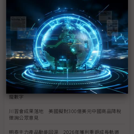
台美投資MOU關稅優惠先落地 汽車零組件15%、航
空零件迎近乎免稅
中資背景也能過關 Volvo獲白宮豁免可繼續在美賣
車
裕隆國產、外銷同步並進 嚴陳莉蓮：AI賦能強化核
心競爭力與轉型
茂林加速東南亞布局 越南新廠2Q量產、泰國建廠規
畫隨後上
川普關稅再退款206億美元 CBP同步修正兩週前烏
龍數字
川習會成果落地 美國擬對300億美元中國商品降稅
徵詢公眾意見
明泰主力產品動能回溫 2026年獲利重返成長軌道