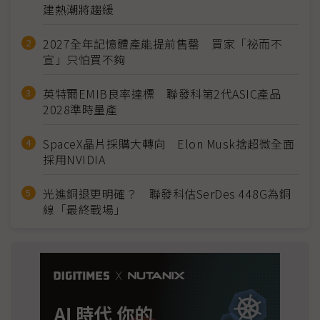
建熱潮將趨緩
2027全年記憶體產能提前售罄 買家「祕而不
宣」只怕買不夠
英特爾EMIB良率達標 聯發科第2代ASIC產品
2028準時量產
SpaceX晶片採購大轉向 Elon Musk捨超微全面
採用NVIDIA
光進銅退更明確？ 聯發科估SerDes 448G為銅
線「最終戰場」