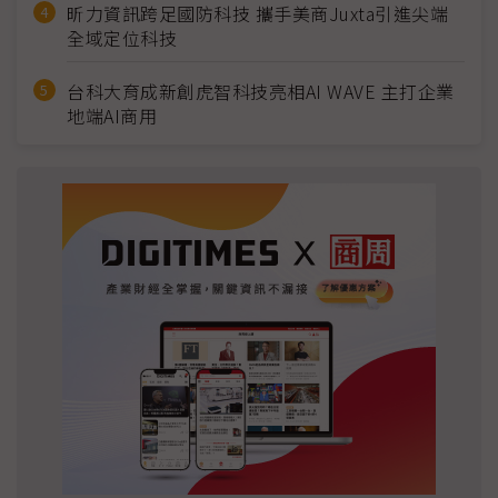
昕力資訊跨足國防科技 攜手美商Juxta引進尖端
全域定位科技
台科大育成新創虎智科技亮相AI WAVE 主打企業
地端AI商用