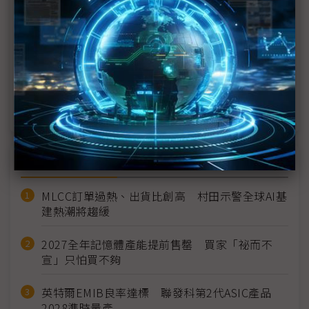
【漫圖秒懂】Starlink服務進駐空軍一號 美國總統
專機連網升級
<<
1
2
近７天熱門報導
MLCC訂單過熱、出貨比創高 村田示警全球AI基
建熱潮將趨緩
2027全年記憶體產能提前售罄 買家「祕而不
宣」只怕買不夠
英特爾EMIB良率達標 聯發科第2代ASIC產品
2028準時量產