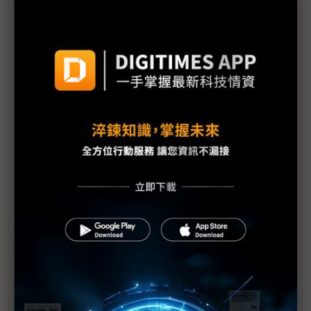
議題精選－SpaceX IPO帶旺台廠供應鏈
衛星通訊商機夯 穩懋偕客戶布局W band、宏捷科拓
太陽能電池
低軌衛星加速解鎖商用潛力 PCB供應商競爭熱度看
增
廌家看好低軌衛星持續放量 中長期成長瞄準量子與
醫療
Elon Musk盼SpaceX儘快上市 同步推進Tesla自駕
布局
SpaceX最快6月12日上市 拚史上規模最大IPO
美國電信三雄罕見聯手 發展衛星直連手機覆蓋收訊
死角