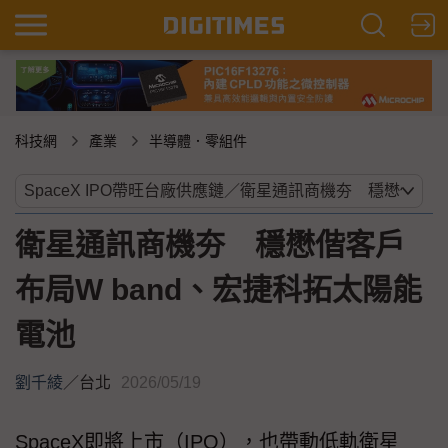
科技網
產業
半導體．零組件
衛星通訊商機夯 穩懋偕客戶
布局W band、宏捷科拓太陽能
電池
劉千綾
／
台北
2026/05/19
SpaceX即將上市（IPO），也帶動低軌衛星