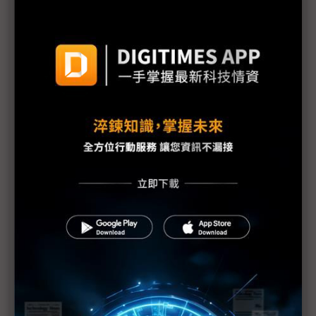
三星勞資暫定協議惹議 DX部門擬投下反對票
評析：三星罷工危機解除後 高額獎金未能撫平深層
矛盾
三星最新勞資協議部門待遇落差12倍 內部隱憂恐已
埋下
【漫圖秒懂】高分紅還是拚擴產？ 三星、SK海力士
陷AI紅利分配兩難
躲過三星罷工 南韓「半導體依賴症」能躲過下次危
機嗎？
三星工會醞釀「總罷工」反覆拉扯 DRAM、NAND
Flash漲勢恐續飆
三星史上頭一遭補償方案協議 半導體員工年終分紅