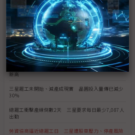
上看6億韓元
三星勞資僵局最後一刻驚險達成協議 總罷工暫緩執
行
三星總罷工危機 南韓勞動部長親自出面調解
勞資談判破局 三星工會5月21日展開總罷工
獎金釀罷工前夕 三星1Q26薪資出爐、年增25%創
新高
三星罷工未開始、減產成現實 晶圓投入量傳已減少
30%
總罷工衝擊產線倒數2天 三星要求每日最少7,087人
出勤
勞資協商逼近總罷工日 三星遭股東壓力、停產風險