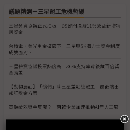
議題精選－三星罷工危機暫緩
三星勞資協議正式拍板 DS部門提撥11%營益新增特
別獎金
台積電、美光重金擴廠下 三星與SK海力士獎金制度
成雙面刃？
三星薪資協議投票熱度高 86%支持率背後藏百倍獎
金落差
【動物農莊】「鴿們」聊三星差點總罷工 最後端出
超狂獎金方案
高額績效獎金反噬？ 南韓企業加速推動AI無人工廠
三星估年賺370兆韓元大發獎金 南韓供應鏈：供貨
價也該調升