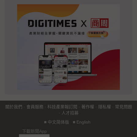
關於我們
·
會員服務
·
科技產業報訂閱
·
著作權
·
隱私權
·
常見問題
·
人才招募
■
中文简体版
■
English
下載新聞App