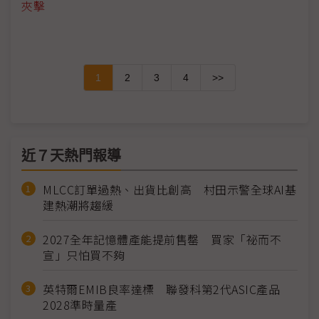
夾擊
1
2
3
4
>>
近７天熱門報導
MLCC訂單過熱、出貨比創高 村田示警全球AI基
建熱潮將趨緩
2027全年記憶體產能提前售罄 買家「祕而不
宣」只怕買不夠
英特爾EMIB良率達標 聯發科第2代ASIC產品
2028準時量產