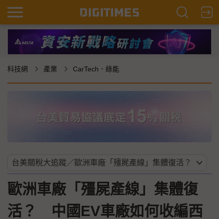
科技網
產業
CarTech．綠能
歐洲車廠「殭屍產線」集體復
活？ 中國EV車廠如何收編西