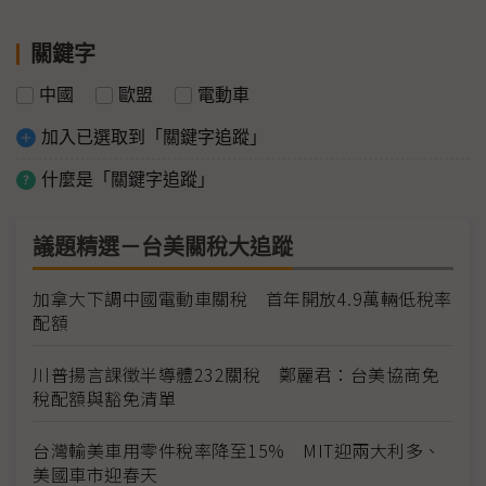
關鍵字
中國
歐盟
電動車
加入已選取到「關鍵字追蹤」
什麼是「關鍵字追蹤」
議題精選－台美關稅大追蹤
加拿大下調中國電動車關稅 首年開放4.9萬輛低稅率
配額
川普揚言課徵半導體232關稅 鄭麗君：台美協商免
稅配額與豁免清單
台灣輸美車用零件稅率降至15% MIT迎兩大利多、
美國車市迎春天