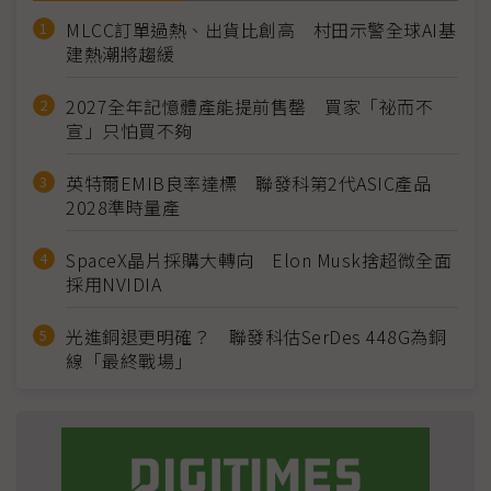
MLCC訂單過熱、出貨比創高 村田示警全球AI基
建熱潮將趨緩
2027全年記憶體產能提前售罄 買家「祕而不
宣」只怕買不夠
英特爾EMIB良率達標 聯發科第2代ASIC產品
2028準時量產
SpaceX晶片採購大轉向 Elon Musk捨超微全面
採用NVIDIA
光進銅退更明確？ 聯發科估SerDes 448G為銅
線「最終戰場」