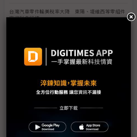
台灣汽車零件輸美稅率大降 東陽、堤維西等零組件
廠迎利多行情
台美關稅與能源價格成兩大關鍵 尚騰看好2H26車市
有望優於1H
朋程擴產搶攻高效車用元件市場 AI伺服器與HVDC
模組拚2027放量
規避關稅大打平價與豪奢雙戰線 中系電動車4月歐
洲市佔首破15%
裕融嚴陳莉蓮：汽車、出行與用車事業的協同發展
AI應用與綠能發展推動創新
回應232關稅優惠上路 東陽：對台灣汽車零件產業
具正面意義