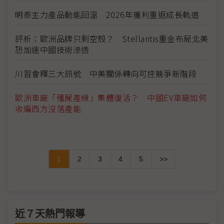
明泰主力產品動能回溫 2026年獲利重返成長軌道
評析：歐洲品牌只剩空殼？ Stellantis重金布局北美
恐加速中國技術滲透
川習會釋三大訊號 中美關係轉向可控競爭新階段
歐洲車廠「殭屍產線」集體復活？ 中國EV車廠如何
收編西方沒落產能
1
2
3
4
5
>>
近７天熱門報導