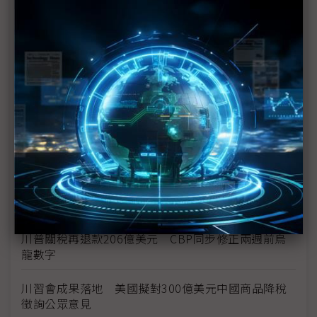
新纖：地緣風險是危機也是轉機 三大布局推進成長
台美投資MOU關稅優惠先落地 汽車零組件15%、航
空零件迎近乎免稅
中資背景也能過關 Volvo獲白宮豁免可繼續在美賣
車
裕隆國產、外銷同步並進 嚴陳莉蓮：AI賦能強化核
心競爭力與轉型
茂林加速東南亞布局 越南新廠2Q量產、泰國建廠規
畫隨後上
川普關稅再退款206億美元 CBP同步修正兩週前烏
龍數字
川習會成果落地 美國擬對300億美元中國商品降稅
徵詢公眾意見