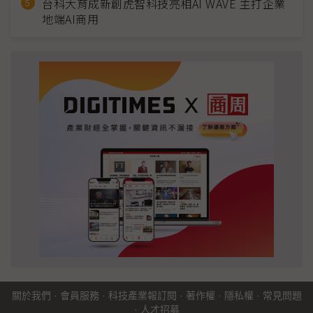
台科大育成新創虎智科技亮相AI WAVE 主打企業
地端AI商用
關於我們
·
會員服務
·
科技產業報訂閱
·
著作權
·
隱私權
·
常見問題
·
人才招募