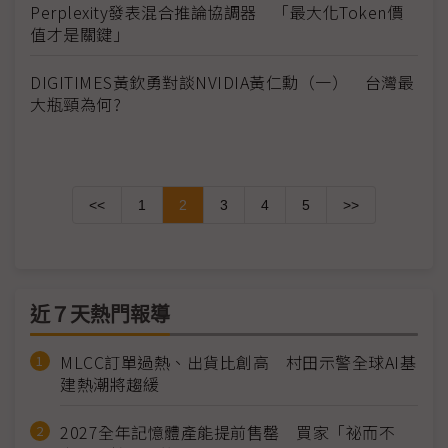
Perplexity發表混合推論協調器 「最大化Token價
值才是關鍵」
DIGITIMES黃欽勇對談NVIDIA黃仁勳（一） 台灣最
大瓶頸為何?
<<
1
2
3
4
5
>>
近７天熱門報導
MLCC訂單過熱、出貨比創高 村田示警全球AI基
建熱潮將趨緩
2027全年記憶體產能提前售罄 買家「祕而不