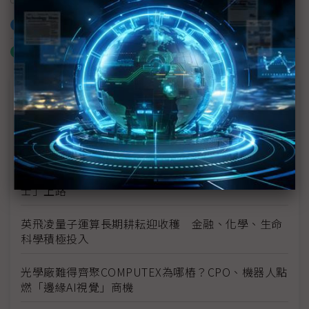
加入已選取到「關鍵字追蹤」
什麼是「關鍵字追蹤」
議題精選－COMPUTEX 2026
鴻海也曾上門談合作 台灣大最終攜手GMI Cloud布
局海外AIDC
不只BMW變色車要量產 全球首輛「電子紙電動巴
士」上路
英飛凌量子運算長期耕耘迎收穫 金融、化學、生命
科學積極投入
光學廠難得齊聚COMPUTEX為哪樁？CPO、機器人點
燃「邊緣AI視覺」商機