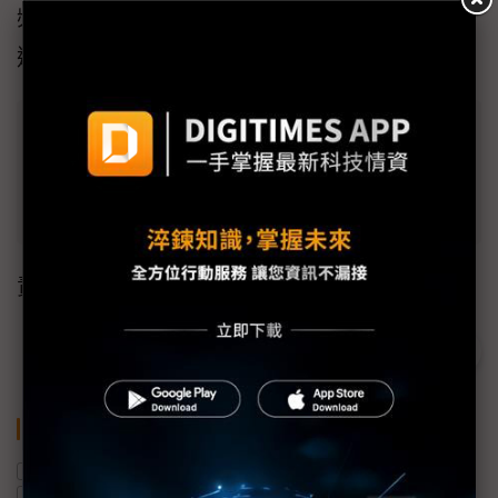
頻頻接獲來自Marvell的龐大訂單量能，後續營
運爆發力道值得期待。
延伸報導
黃仁勳揭光銅並存近10年 Marvell執行
長：高速連結全方位準備好了
責任編輯：何致中
關鍵字
Marvell
NVIDIA
COMPUTEX
AI
黃仁勳
營收