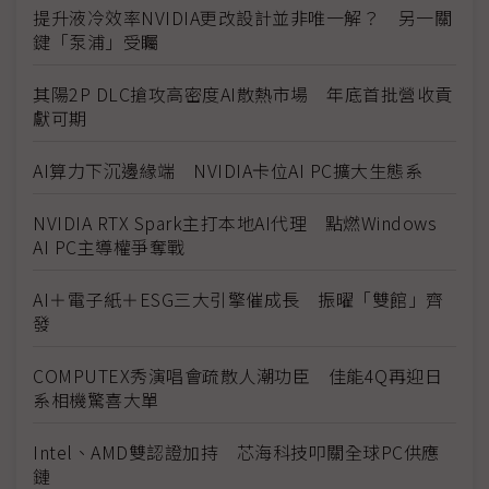
提升液冷效率NVIDIA更改設計並非唯一解？ 另一關
鍵「泵浦」受矚
其陽2P DLC搶攻高密度AI散熱市場 年底首批營收貢
獻可期
AI算力下沉邊緣端 NVIDIA卡位AI PC擴大生態系
NVIDIA RTX Spark主打本地AI代理 點燃Windows
AI PC主導權爭奪戰
AI＋電子紙＋ESG三大引擎催成長 振曜「雙館」齊
發
COMPUTEX秀演唱會疏散人潮功臣 佳能4Q再迎日
系相機驚喜大單
Intel、AMD雙認證加持 芯海科技叩關全球PC供應
鏈