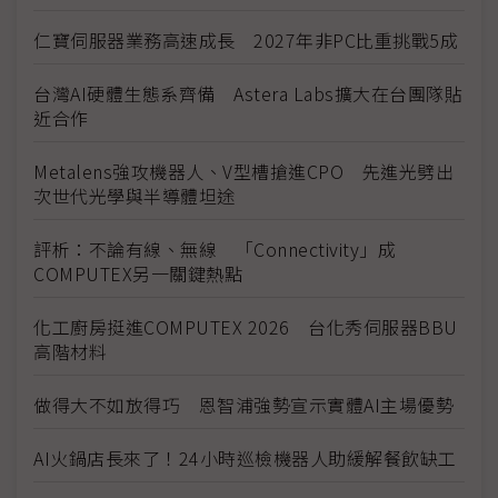
仁寶伺服器業務高速成長 2027年非PC比重挑戰5成
台灣AI硬體生態系齊備 Astera Labs擴大在台團隊貼
近合作
Metalens強攻機器人、V型槽搶進CPO 先進光劈出
次世代光學與半導體坦途
評析：不論有線、無線 「Connectivity」成
COMPUTEX另一關鍵熱點
化工廚房挺進COMPUTEX 2026 台化秀伺服器BBU
高階材料
做得大不如放得巧 恩智浦強勢宣示實體AI主場優勢
AI火鍋店長來了！24小時巡檢機器人助緩解餐飲缺工