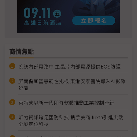
商情焦點
系統內部電路中 主晶片內部電源提供EOS防護
屏南偏鄉智慧韌性扎根 東港安泰醫院導入AI影像
辨識
英特蒙以新一代即時軟體推動工業控制革新
昕力資訊跨足國防科技 攜手美商Juxta引進尖端
全域定位科技