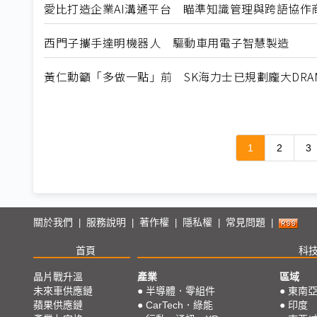
愛比打造企業AI溝通平台 瞄準知識管理與跨語協作
西門子攜手達明機器人 驅動車用電子智慧製造
黃仁勳籲「多做一點」前 SK海力士已規劃龐大DRA
1
2
3
關於我們
服務說明
著作權
隱私權
常見問題
|
|
|
|
|
首頁
科
晶片戰升溫
產業
區域
未來車供應鏈
●
半導體．零組件
●
東南
蘋果供應鏈
●
CarTech．綠能
●
印度