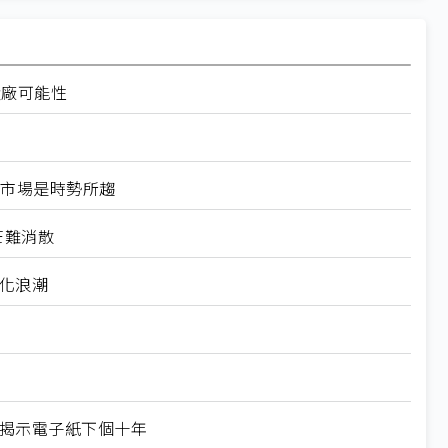
設廠可能性
換器市場是時勢所趨
芒難消散
製化浪潮
X揭示電子紙下個十年