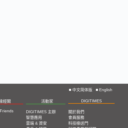
■
中文简体版
■
English
DIGITIMES
椽經閣
活動家
 Friends
DIGITIMES 主辦
關於我們
智慧應用
會員服務
雲端 & 資安
科技椽送門