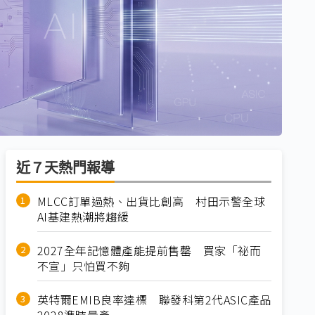
近７天熱門報導
MLCC訂單過熱、出貨比創高 村田示警全球
AI基建熱潮將趨緩
2027全年記憶體產能提前售罄 買家「祕而
不宣」只怕買不夠
英特爾EMIB良率達標 聯發科第2代ASIC產品
2028準時量產