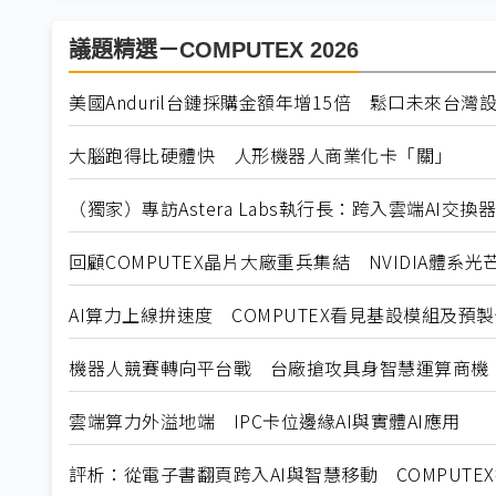
議題精選－COMPUTEX 2026
美國Anduril台鏈採購金額年增15倍 鬆口未來台灣
大腦跑得比硬體快 人形機器人商業化卡「關」
（獨家）專訪Astera Labs執行長：跨入雲端AI交
回顧COMPUTEX晶片大廠重兵集結 NVIDIA體系光
AI算力上線拚速度 COMPUTEX看見基設模組及預
機器人競賽轉向平台戰 台廠搶攻具身智慧運算商機
雲端算力外溢地端 IPC卡位邊緣AI與實體AI應用
評析：從電子書翻頁跨入AI與智慧移動 COMPUTE