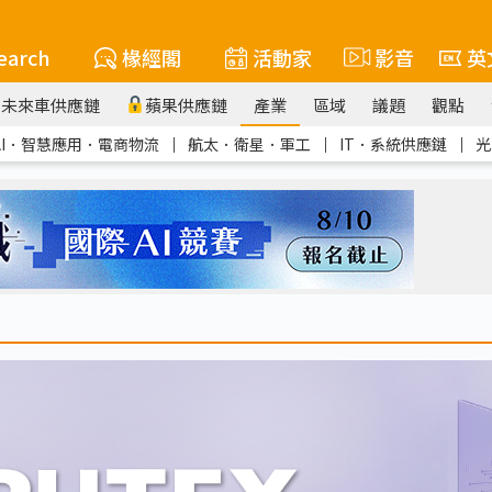
earch
椽經閣
活動家
影音
英
未來車供應鏈
蘋果供應鏈
產業
區域
議題
觀點
AI．智慧應用．電商物流
｜
航太．衛星．軍工
｜
IT．系統供應鏈
｜
光