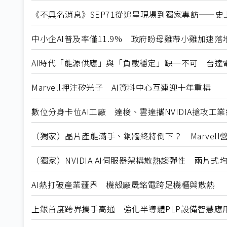
《不具名消息》SEP71從追星現場到獨家專訪——史上
中小企AI普及率僅11.9% 政府盼母雞帶小雞加速落
AI時代「能源供應」與「負載穩定」缺一不可 台達
Marvell押注矽光子 AI資料中心互連迎十年重構
數位分身卡位AI工廠 達梭、雲達攜NVIDIA搶攻工
（獨家）晶片產能滿手、銅牆終將倒下？ Marvell
（獨家）NVIDIA AI伺服器架構散熱趨彈性 兩片
AI熱打破產業疆界 機殼廠晟銘電跨足機櫃與散熱
上銀首度跨界攜手高通 強化半導體PLP設備智慧應