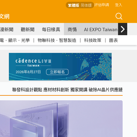
評估申請
登入
繁體版
简体版
文網
漫新聞
聽新聞
每日椽真
商情
AI EXPO Taiwan
COM
電．顯示．光學
｜
物聯科技．智慧製造
｜
科技政策
｜
圖表
聯發科設計觀點 應材材料創新 獨家開講 破除AI晶片供應鏈