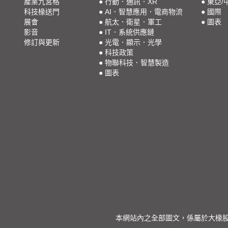
產業九宮格
●
行動．通訊．XR
●
東亞/
科技椽送門
●
AI．智慧應用．電商物流
●
國際
展會
●
航太．衛星．軍工
●
圖表
影音
●
IT．系統供應鏈
修訂與更新
●
光電．顯示．光學
●
科技政策
●
物聯科技．智慧製造
●
圖表
本網站內之全部圖文，係屬於大椽股份有