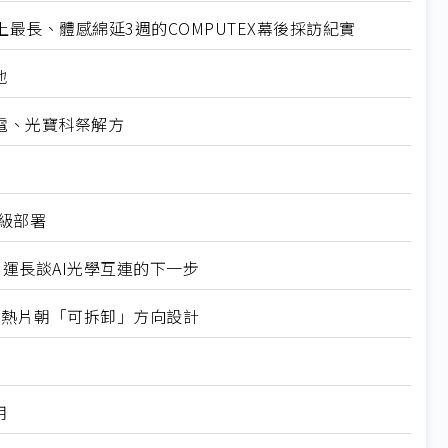
最長、體感綿延3週的COMPUTEX幕後採訪紀實
地
電、光寶科祭解方
業級部署
營運長談AI光學互連的下一步
式均熱片朝「可拆卸」方向設計
用