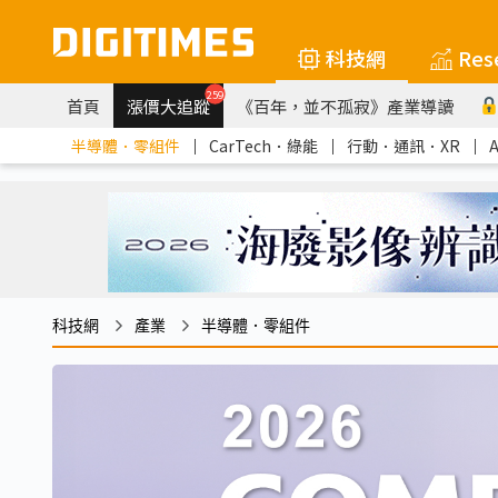
科技網
Res
259
首頁
漲價大追蹤
《百年，並不孤寂》產業導讀
半導體．零組件
｜
CarTech．綠能
｜
行動．通訊．XR
｜
科技網
產業
半導體．零組件