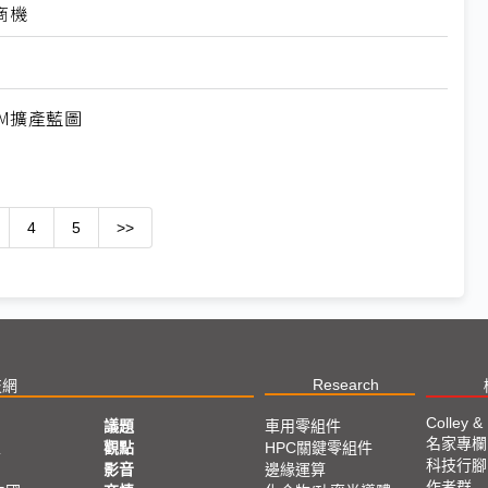
商機
M擴產藍圖
4
5
>>
Research
技網
Colley &
議題
車用零組件
名家專欄
亞
觀點
HPC關鍵零組件
科技行腳
影音
邊緣運算
作者群