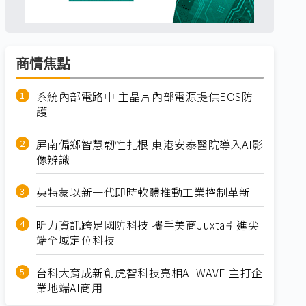
商情焦點
系統內部電路中 主晶片內部電源提供EOS防
護
屏南偏鄉智慧韌性扎根 東港安泰醫院導入AI影
像辨識
英特蒙以新一代即時軟體推動工業控制革新
昕力資訊跨足國防科技 攜手美商Juxta引進尖
端全域定位科技
台科大育成新創虎智科技亮相AI WAVE 主打企
業地端AI商用