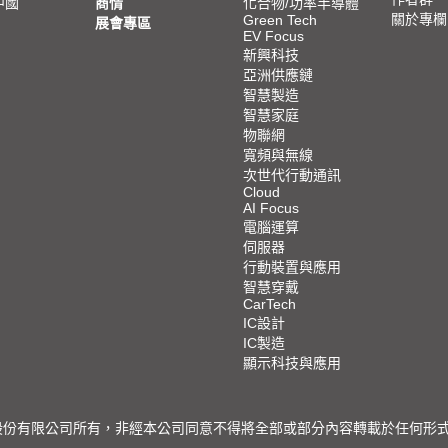
中國
商情
化合物/功率半導體
關於專欄
Green Tech
展會專區
EV Focus
新興科技
亞洲供應鏈
智慧製造
智慧家庭
物聯網
寬頻與無線
次世代行動通訊
Cloud
AI Focus
電腦運算
伺服器
行動裝置與應用
智慧穿戴
CarTech
IC設計
IC製造
顯示科技與應用
限公司所有，非經本公司同意不得將全部或部分內容轉載於任何形式之媒體 © 