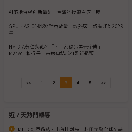
AI落地催動創新量能 台灣科技廠百家爭鳴
GPU、ASIC伺服器輪番放量 散熱廠一路看好到2029
年
NVIDIA黃仁勳點名「下一家破兆美元企業」
Marvell執行長：高速連結成AI最新瓶頸
<<
1
2
3
4
5
>>
近７天熱門報導
MLCC訂單過熱、出貨比創高 村田示警全球AI基