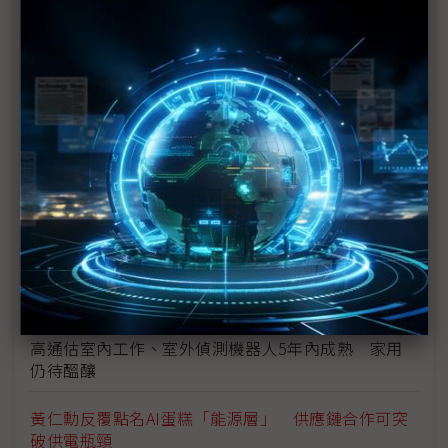
鴻海劉揚偉會面SK會長崔泰源 深化亞洲大型AI資料
中心合作
從伺服器再到四足機器狗 和碩攜NVIDIA擴大實體AI
合作
代理與實體AI好戲才要開鑼 和碩：AI伺服器一定趕
得上
BMW變色車克服法規挑戰邁量產 元太估：2年後更
多變色車路上奔馳
佳世達絕不缺席AI大世代 陳其宏：2026年開始起飛
高通估室內工作、室外偵測機器人5年內成熟 家用
仍待醞釀
黃仁勳反覆點名AI蛋糕「能源層」 供應鏈合作可突
破供電瓶頸