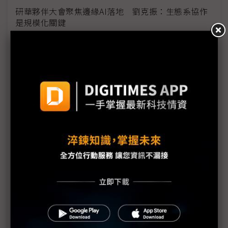
研華夥伴大會聚焦邊緣AI落地 劉克振：生態系協作
是規模化關鍵
鴻海與英特爾策略合作 從晶片至系統整合強化AI布
局
鼎新數智廣結盟 COMPUTEX秀AI代理整合力
超微正面迎戰RTX Spark 喊話Strix Halo是不會錯的
選擇
南韓FADU COMPUTEX擴大亞洲布局 2026新訂單逾
3000億韓元
《科技聽IC》COMPUTEX也有追星熱？韓系大廠來台
只為黃仁勳？
非紅無人機商機發酵 Anduril持續深化與台灣合作