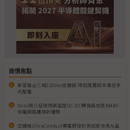
商情焦點
新望推出三相220Vac逆變器 降低建置成本滿足多
元配電
Vicor將介紹使用高密度DC-DC轉換器加速向48V
供電網路遷移的優勢
岱鐠推UltraConduct導電膠探針測試座攻克AI晶