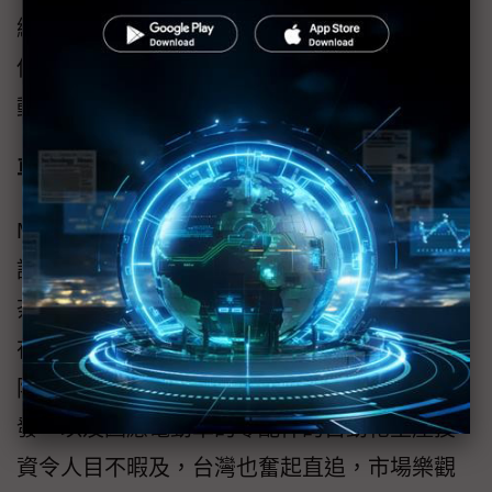
絕佳的競爭力，無論是紅色供應鏈，或是台系
供應鏈轉移的議題，Manz的高階機台與智慧自
動化解決方案都有刮目相看的進展。
車用電子與鋰電池製程設備迎接大爆發的世代
Manz集團總部在歐洲已經率先參與車用電子的
誘人商機，歐洲的汽車大廠與供應鏈正如火如
荼的進行鋰電池與電動車的快速追趕的進程，
在亞洲的商機則更是全球首屈一指的機會，大
陸以彎道超車的架式一路前行，舉凡電池開
發，以及因應電動車的零配件的自動化生產投
資令人目不暇及，台灣也奮起直追，市場樂觀