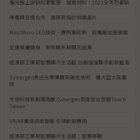
偏光板上游缺料更緊張 誠美材料：2021全年恐都缺
神盾與友達合作 推新款指紋辨識晶片
Mini/Micro LED技術、應用漸成熟 設備廠加速搶進
友達華麗變身 新策略布局開花結果
經濟部工業局智慧顯示生活館 台廠強強聯手創新藍海
Zymergen秀出光學薄膜突破性技術 擴大亞太區團
隊
生物科技新創獨角獸Zymergen首度登台參展Touch
Taiwan
VR/AR實境技術發展 引領創新應用
經濟部工業局智慧顯示生活館：智慧移動