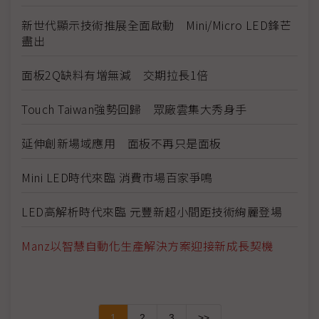
新世代顯示技術推展全面啟動 Mini/Micro LED鋒芒
盡出
面板2Q缺料有增無減 交期拉長1倍
Touch Taiwan強勢回歸 眾廠雲集大秀身手
延伸創新場域應用 面板不再只是面板
Mini LED時代來臨 消費市場百家爭鳴
LED高解析時代來臨 元豐新超小間距技術絢麗登場
Manz以智慧自動化生產解決方案迎接新成長契機
1
2
3
>>