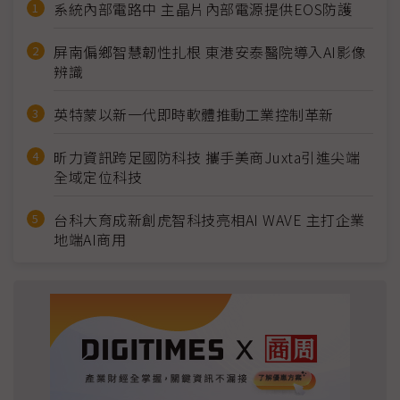
系統內部電路中 主晶片內部電源提供EOS防護
屏南偏鄉智慧韌性扎根 東港安泰醫院導入AI影像
辨識
英特蒙以新一代即時軟體推動工業控制革新
昕力資訊跨足國防科技 攜手美商Juxta引進尖端
全域定位科技
台科大育成新創虎智科技亮相AI WAVE 主打企業
地端AI商用