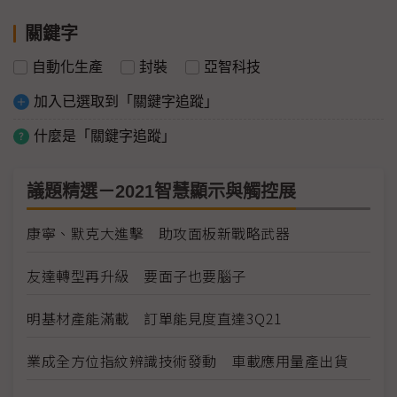
關鍵字
自動化生產
封裝
亞智科技
加入已選取到「關鍵字追蹤」
什麼是「關鍵字追蹤」
議題精選－2021智慧顯示與觸控展
康寧、默克大進擊 助攻面板新戰略武器
友達轉型再升級 要面子也要腦子
明基材產能滿載 訂單能見度直達3Q21
業成全方位指紋辨識技術發動 車載應用量產出貨