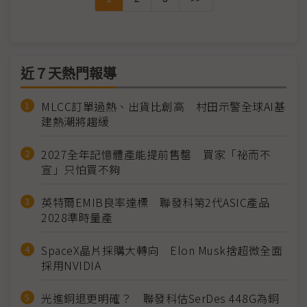
近７天熱門報導
MLCC訂單過熱、出貨比創高 村田示警全球AI基
建熱潮將趨緩
2027全年記憶體產能提前售罄 買家「祕而不
宣」只怕買不夠
英特爾EMIB良率達標 聯發科第2代ASIC產品
2028準時量產
SpaceX晶片採購大轉向 Elon Musk捨超微全面
採用NVIDIA
光進銅退更明確？ 聯發科估SerDes 448G為銅